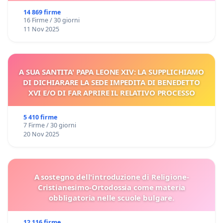
14 869 firme
16 Firme / 30 giorni
11 Nov 2025
A SUA SANTITA' PAPA LEONE XIV: LA SUPPLICHIAMO
DI DICHIARARE LA SEDE IMPEDITA DI BENEDETTO
XVI E/O DI FAR APRIRE IL RELATIVO PROCESSO
5 410 firme
7 Firme / 30 giorni
20 Nov 2025
A sostegno dell'introduzione di Religione-
Cristianesimo-Ortodossia come materia
obbligatoria nelle scuole bulgare.
12 116 firme