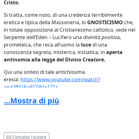
Cristo
.
Si tratta, come noto, di una credenza terribilmente
eretica e tipica della Massoneria, lo
GNOSTICISMO
che,
in totale opposizione al Cristianesimo cattolico, vede nel
Serpente dell’Eden – Lucifero una divinità positiva,
prometeica, che reca all’uomo la
luce
di una
conoscenza segreta, misterica, iniziatica, in
aperta
antinomia alla legge del Divino Creatore.
Qui una sintesi di tale antichissima
eresia:
https://www.youtube.com/watch?
v=yUBiUAiaFC0&t=171s
...Mostra di più
Certi dell’involontarietà della collocazione anticipata dei
Magi, siamo quindi a chiederLe formalmente
la
rimozione di tali personaggi dai due presepi, e la loro
ricollocazione il 6 gennaio 2026,
come da tradizione,
onde non arrecare alla Natività un
oltraggio
reso ancor
più grave dalla collocazione del presepe in Vaticano.
Contatta l'autore