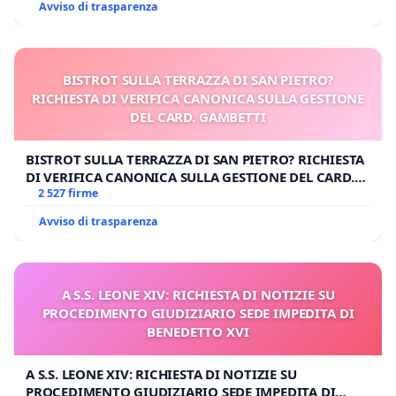
Avviso di trasparenza
BISTROT SULLA TERRAZZA DI SAN PIETRO?
RICHIESTA DI VERIFICA CANONICA SULLA GESTIONE
DEL CARD. GAMBETTI
BISTROT SULLA TERRAZZA DI SAN PIETRO? RICHIESTA
DI VERIFICA CANONICA SULLA GESTIONE DEL CARD.
GAMBETTI
2 527 firme
Avviso di trasparenza
A S.S. LEONE XIV: RICHIESTA DI NOTIZIE SU
PROCEDIMENTO GIUDIZIARIO SEDE IMPEDITA DI
BENEDETTO XVI
A S.S. LEONE XIV: RICHIESTA DI NOTIZIE SU
PROCEDIMENTO GIUDIZIARIO SEDE IMPEDITA DI