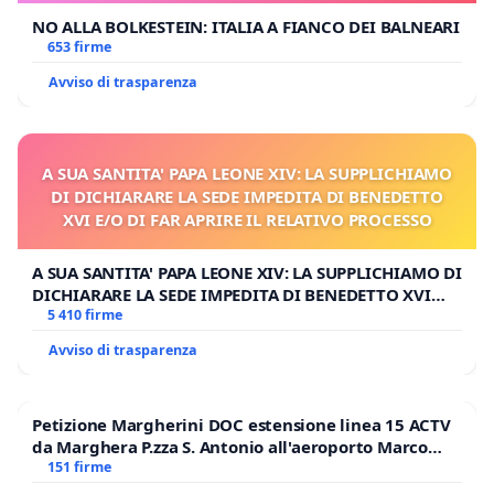
NO ALLA BOLKESTEIN: ITALIA A FIANCO DEI BALNEARI
653 firme
Avviso di trasparenza
A SUA SANTITA' PAPA LEONE XIV: LA SUPPLICHIAMO
DI DICHIARARE LA SEDE IMPEDITA DI BENEDETTO
XVI E/O DI FAR APRIRE IL RELATIVO PROCESSO
A SUA SANTITA' PAPA LEONE XIV: LA SUPPLICHIAMO DI
DICHIARARE LA SEDE IMPEDITA DI BENEDETTO XVI
E/O DI FAR APRIRE IL RELATIVO PROCESSO
5 410 firme
Avviso di trasparenza
Petizione Margherini DOC estensione linea 15 ACTV
da Marghera P.zza S. Antonio all'aeroporto Marco
Polo tariffa a € 1,50
151 firme