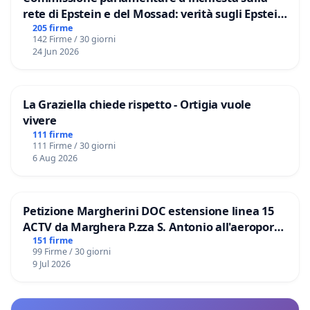
rete di Epstein e del Mossad: verità sugli Epstein
Files
205 firme
142 Firme / 30 giorni
24 Jun 2026
La Graziella chiede rispetto - Ortigia vuole
vivere
111 firme
111 Firme / 30 giorni
6 Aug 2026
Petizione Margherini DOC estensione linea 15
ACTV da Marghera P.zza S. Antonio all'aeroporto
Marco Polo tariffa a € 1,50
151 firme
99 Firme / 30 giorni
9 Jul 2026