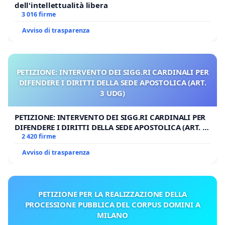
dell'intellettualità libera
3 016 firme
Avviso di trasparenza
PETIZIONE: INTERVENTO DEI SIGG.RI CARDINALI PER
DIFENDERE I DIRITTI DELLA SEDE APOSTOLICA (ART.
3 UDG)
PETIZIONE: INTERVENTO DEI SIGG.RI CARDINALI PER
DIFENDERE I DIRITTI DELLA SEDE APOSTOLICA (ART. 3
UDG)
2 420 firme
Avviso di trasparenza
PETIZIONE PER LA REALIZZAZIONE DELLA
PROCESSIONE PUBBLICA DEL CORPUS DOMINI A
MILANO