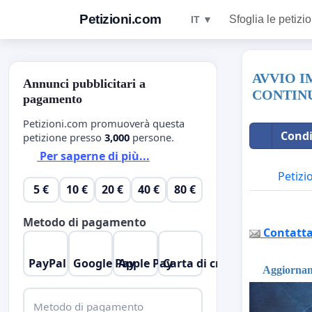
Petizioni.com
Sfoglia le petizio
IT ▼
AVVIO I
Annunci pubblicitari a
CONTINU
pagamento
Petizioni.com promuoverà questa
Condi
petizione presso
3,000
persone.
Per saperne di più...
Petizi
5 €
10 €
20 €
40 €
80 €
Metodo di pagamento
Contatta 
PayPal
Google Pay
Apple Pay
Carta di credito
Aggiorname
Metodo di pagamento