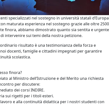
nti specializzati nel sostegno in università statali d’Europa
 con maturata esperienza nel sostegno grazie alle oltre 2500
lte finora, abbiamo dimostrato quanto sia sentita e urgente
 di intervenire sui temi della nostra petizione.
ordinario risultato è una testimonianza della forza e
i noi docenti, famiglie e cittadini impegnati per garantire
tinuità scolastica.
esso finora?
ato al Ministro dell’Istruzione e del Merito una richiesta
 incontro per discutere:
mediato dei corsi INDIRE.
a sui rigetti per i titoli esteri.
al lavoro e alla continuità didattica per i nostri studenti con