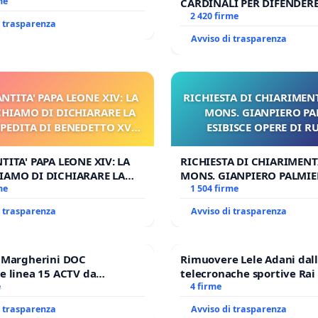
me
CARDINALI PER DIFENDERE 
DELLA SEDE APOSTOLICA (A
2 420 firme
i trasparenza
Avviso di trasparenza
ANTITA' PAPA LEONE XIV: LA
RICHIESTA DI CHIARIMENT
CHIAMO DI DICHIARARE LA
MONS. GIANPIERO PA
MPEDITA DI BENEDETTO XVI
ESIBISCE OPERE DI R
I FAR APRIRE IL RELATIVO
PROCESSO
TITA' PAPA LEONE XIV: LA
RICHIESTA DI CHIARIMENTI
IAMO DI DICHIARARE LA
MONS. GIANPIERO PALMIER
EDITA DI BENEDETTO XVI
me
OPERE DI RUPNIK?
1 504 firme
R APRIRE IL RELATIVO
i trasparenza
Avviso di trasparenza
O
e Margherini DOC
Rimuovere Lele Adani dal
e linea 15 ACTV da
telecronache sportive Rai
P.zza S. Antonio
e
4 firme
orto Marco Polo tariffa a €
i trasparenza
Avviso di trasparenza