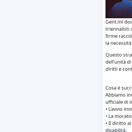
Gent.mi doce
triennalisti
firme racco
la necessità
Questo stra
dell’unità d
diritti e con
Cosa è succ
Abbiamo invi
ufficiale di
• L’avvio im
• La moratori
• Il diritto 
disabilità.