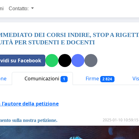
ni
Contatto:
MMEDIATO DEI CORSI INDIRE, STOP A RIGETT
ITÀ PER STUDENTI E DOCENTI
vidi su Facebook
one
Comunicazioni
Firme
Vis
1
2 824
l'autore della petizione
2025-01-10 10:59:15
nto sulla nostra petizione.