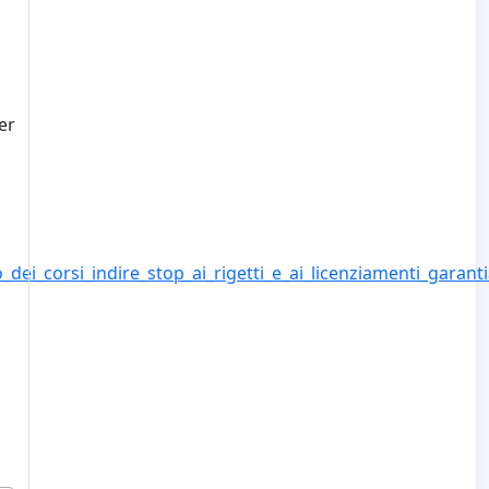
er
dei_corsi_indire_stop_ai_rigetti_e_ai_licenziamenti_garant