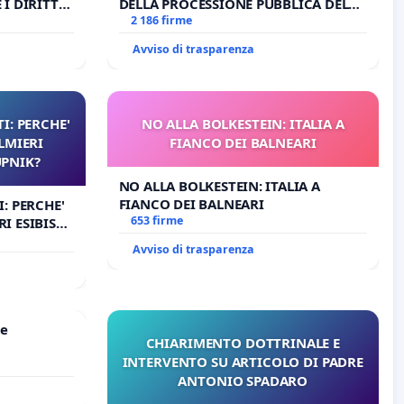
I DIRITTI
DELLA PROCESSIONE PUBBLICA DEL
RT. 3 UDG)
CORPUS DOMINI A MILANO
2 186 firme
Avviso di trasparenza
I: PERCHE'
NO ALLA BOLKESTEIN: ITALIA A
LMIERI
FIANCO DEI BALNEARI
UPNIK?
NO ALLA BOLKESTEIN: ITALIA A
FIANCO DEI BALNEARI
: PERCHE'
653 firme
I ESIBISCE
Avviso di trasparenza
le
CHIARIMENTO DOTTRINALE E
INTERVENTO SU ARTICOLO DI PADRE
ANTONIO SPADARO