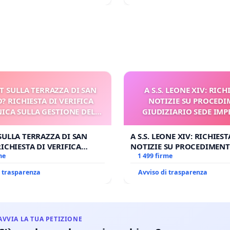
T SULLA TERRAZZA DI SAN
A S.S. LEONE XIV: RICH
? RICHIESTA DI VERIFICA
NOTIZIE SU PROCED
ICA SULLA GESTIONE DEL
GIUDIZIARIO SEDE IMP
CARD. GAMBETTI
BENEDETTO XV
SULLA TERRAZZA DI SAN
A S.S. LEONE XIV: RICHIEST
RICHIESTA DI VERIFICA
NOTIZIE SU PROCEDIMEN
 SULLA GESTIONE DEL
me
GIUDIZIARIO SEDE IMPEDI
1 499 firme
MBETTI
BENEDETTO XVI
i trasparenza
Avviso di trasparenza
AVVIA LA TUA PETIZIONE