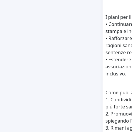
I piani per i
• Continuare
stampa e inc
• Rafforzare
ragioni san
sentenze re
• Estendere 
associazion
inclusivo.
Come puoi a
1. Condividi
più forte sa
2. Promuovi 
spiegando l
3. Rimani a