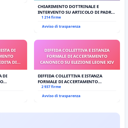
CHIARIMENTO DOTTRINALE E
INTERVENTO SU ARTICOLO DI PADRE
ANTONIO SPADARO
1 214 firme
Avviso di trasparenza
IESTA DI
DIFFIDA COLLETTIVA E ISTANZA
IMENTO
FORMALE DI ACCERTAMENTO
EDITA DI
CANONICO SU ELEZIONE LEONE XIV
I
A DI
DIFFIDA COLLETTIVA E ISTANZA
TO
FORMALE DI ACCERTAMENTO
TA DI
CANONICO SU ELEZIONE LEONE XIV
2 937 firme
Avviso di trasparenza