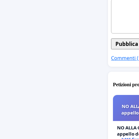
Commenti (
Petizioni pr
NO ALL
appello 
NO ALLA 
appello de