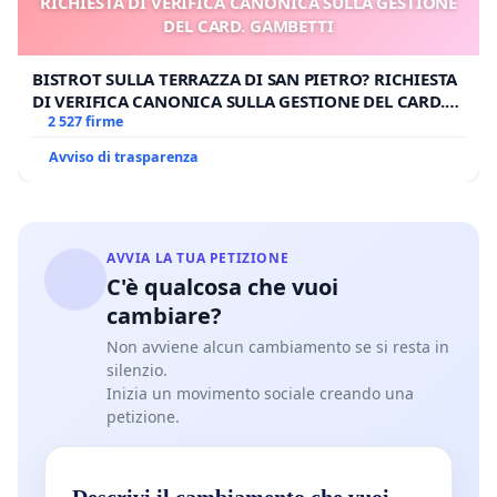
RICHIESTA DI VERIFICA CANONICA SULLA GESTIONE
DEL CARD. GAMBETTI
BISTROT SULLA TERRAZZA DI SAN PIETRO? RICHIESTA
DI VERIFICA CANONICA SULLA GESTIONE DEL CARD.
GAMBETTI
2 527 firme
Avviso di trasparenza
AVVIA LA TUA PETIZIONE
C'è qualcosa che vuoi
cambiare?
Non avviene alcun cambiamento se si resta in
silenzio.
Inizia un movimento sociale creando una
petizione.