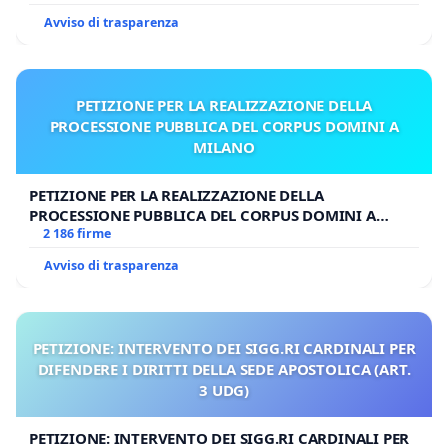
Avviso di trasparenza
PETIZIONE PER LA REALIZZAZIONE DELLA
PROCESSIONE PUBBLICA DEL CORPUS DOMINI A
MILANO
PETIZIONE PER LA REALIZZAZIONE DELLA
PROCESSIONE PUBBLICA DEL CORPUS DOMINI A
MILANO
2 186 firme
Avviso di trasparenza
PETIZIONE: INTERVENTO DEI SIGG.RI CARDINALI PER
DIFENDERE I DIRITTI DELLA SEDE APOSTOLICA (ART.
3 UDG)
PETIZIONE: INTERVENTO DEI SIGG.RI CARDINALI PER