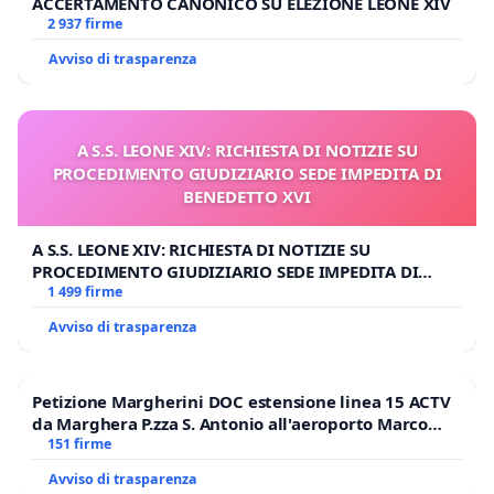
ACCERTAMENTO CANONICO SU ELEZIONE LEONE XIV
2 937 firme
Avviso di trasparenza
A S.S. LEONE XIV: RICHIESTA DI NOTIZIE SU
PROCEDIMENTO GIUDIZIARIO SEDE IMPEDITA DI
BENEDETTO XVI
A S.S. LEONE XIV: RICHIESTA DI NOTIZIE SU
PROCEDIMENTO GIUDIZIARIO SEDE IMPEDITA DI
BENEDETTO XVI
1 499 firme
Avviso di trasparenza
Petizione Margherini DOC estensione linea 15 ACTV
da Marghera P.zza S. Antonio all'aeroporto Marco
Polo tariffa a € 1,50
151 firme
Avviso di trasparenza