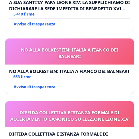
A SUA SANTITA' PAPA LEONE XIV: LA SUPPLICHIAMO DI
DICHIARARE LA SEDE IMPEDITA DI BENEDETTO XVI
E/O DI FAR APRIRE IL RELATIVO PROCESSO
5 410 firme
Avviso di trasparenza
NO ALLA BOLKESTEIN: ITALIA A FIANCO DEI
BALNEARI
NO ALLA BOLKESTEIN: ITALIA A FIANCO DEI BALNEARI
653 firme
Avviso di trasparenza
DIFFIDA COLLETTIVA E ISTANZA FORMALE DI
ACCERTAMENTO CANONICO SU ELEZIONE LEONE XIV
DIFFIDA COLLETTIVA E ISTANZA FORMALE DI