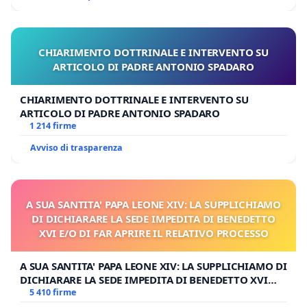
CHIARIMENTO DOTTRINALE E INTERVENTO SU
ARTICOLO DI PADRE ANTONIO SPADARO
CHIARIMENTO DOTTRINALE E INTERVENTO SU
ARTICOLO DI PADRE ANTONIO SPADARO
1 214 firme
Avviso di trasparenza
A SUA SANTITA' PAPA LEONE XIV: LA SUPPLICHIAMO
DI DICHIARARE LA SEDE IMPEDITA DI BENEDETTO
XVI E/O DI FAR APRIRE IL RELATIVO PROCESSO
A SUA SANTITA' PAPA LEONE XIV: LA SUPPLICHIAMO DI
DICHIARARE LA SEDE IMPEDITA DI BENEDETTO XVI
E/O DI FAR APRIRE IL RELATIVO PROCESSO
5 410 firme