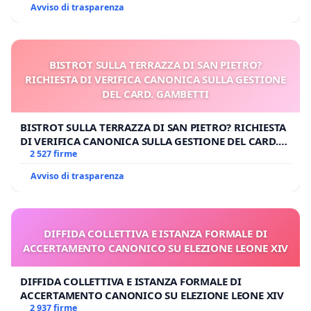
Avviso di trasparenza
BISTROT SULLA TERRAZZA DI SAN PIETRO?
RICHIESTA DI VERIFICA CANONICA SULLA GESTIONE
DEL CARD. GAMBETTI
BISTROT SULLA TERRAZZA DI SAN PIETRO? RICHIESTA
DI VERIFICA CANONICA SULLA GESTIONE DEL CARD.
GAMBETTI
2 527 firme
Avviso di trasparenza
DIFFIDA COLLETTIVA E ISTANZA FORMALE DI
ACCERTAMENTO CANONICO SU ELEZIONE LEONE XIV
DIFFIDA COLLETTIVA E ISTANZA FORMALE DI
ACCERTAMENTO CANONICO SU ELEZIONE LEONE XIV
2 937 firme