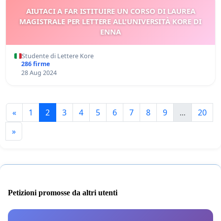
AIUTACI A FAR ISTITUIRE UN CORSO DI LAUREA
MAGISTRALE PER LETTERE ALL'UNIVERSITÀ KORE DI
ENNA
Studente di Lettere Kore
286 firme
28 Aug 2024
«
1
2
3
4
5
6
7
8
9
...
20
»
Petizioni promosse da altri utenti