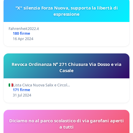
"X" silenzia Forza Nuova, supporta la libertà di
espressione
Fahrenheit2022.it
180 firme
16 Apr 2024
Revoca Ordinanza N° 271 Chiusura Via Dosso e via
Casale
Lista Civica Nuova Salix e Circol…
171 firme
31 Jul 2024
Diciamo no al parco scolastico di via garofani aperti
a tutti