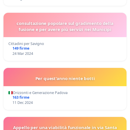
consultazione popolare sul gradimento della
fusione e per avere più servizi nei Municipi
Cittadini per Savigno
149 firme
24 Mar 2024
Per quest'anno niente botti
Orizzonti e Generazione Padova
163 firme
11 Dec 2024
Appello per una viabilità funzionale in via Santa