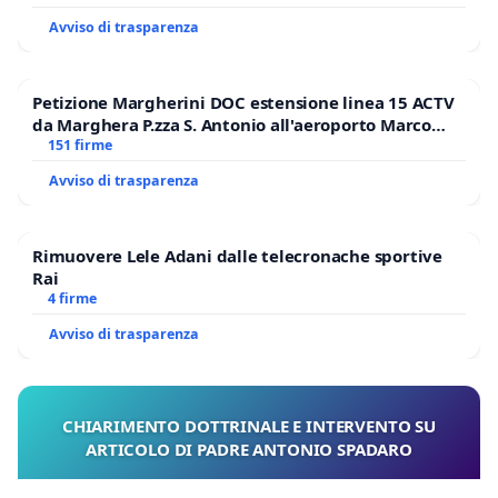
Avviso di trasparenza
Petizione Margherini DOC estensione linea 15 ACTV
da Marghera P.zza S. Antonio all'aeroporto Marco
Polo tariffa a € 1,50
151 firme
Avviso di trasparenza
Rimuovere Lele Adani dalle telecronache sportive
Rai
4 firme
Avviso di trasparenza
CHIARIMENTO DOTTRINALE E INTERVENTO SU
ARTICOLO DI PADRE ANTONIO SPADARO