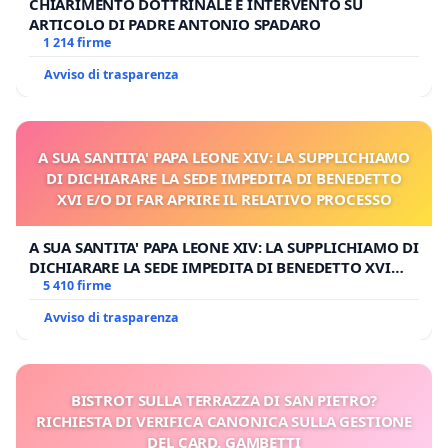
CHIARIMENTO DOTTRINALE E INTERVENTO SU
ARTICOLO DI PADRE ANTONIO SPADARO
1 214 firme
Avviso di trasparenza
A SUA SANTITA' PAPA LEONE XIV: LA SUPPLICHIAMO
DI DICHIARARE LA SEDE IMPEDITA DI BENEDETTO
XVI E/O DI FAR APRIRE IL RELATIVO PROCESSO
A SUA SANTITA' PAPA LEONE XIV: LA SUPPLICHIAMO DI
DICHIARARE LA SEDE IMPEDITA DI BENEDETTO XVI
E/O DI FAR APRIRE IL RELATIVO PROCESSO
5 410 firme
Avviso di trasparenza
BISTROT SULLA TERRAZZA DI SAN PIETRO?
RICHIESTA DI VERIFICA CANONICA SULLA GESTIONE
DEL CARD. GAMBETTI