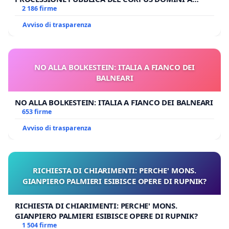
MILANO
2 186 firme
Avviso di trasparenza
NO ALLA BOLKESTEIN: ITALIA A FIANCO DEI
BALNEARI
NO ALLA BOLKESTEIN: ITALIA A FIANCO DEI BALNEARI
653 firme
Avviso di trasparenza
RICHIESTA DI CHIARIMENTI: PERCHE' MONS.
GIANPIERO PALMIERI ESIBISCE OPERE DI RUPNIK?
RICHIESTA DI CHIARIMENTI: PERCHE' MONS.
GIANPIERO PALMIERI ESIBISCE OPERE DI RUPNIK?
1 504 firme