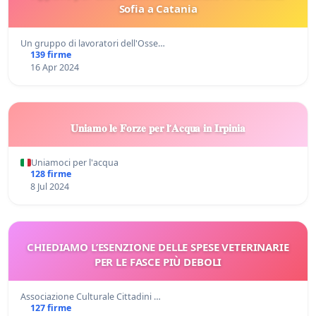
Sofia a Catania
Un gruppo di lavoratori dell'Osse…
139 firme
16 Apr 2024
𝐔𝐧𝐢𝐚𝐦𝐨 𝐥𝐞 𝐅𝐨𝐫𝐳𝐞 𝐩𝐞𝐫 𝐥’𝐀𝐜𝐪𝐮𝐚 𝐢𝐧 𝐈𝐫𝐩𝐢𝐧𝐢𝐚
Uniamoci per l'acqua
128 firme
8 Jul 2024
CHIEDIAMO L’ESENZIONE DELLE SPESE VETERINARIE
PER LE FASCE PIÙ DEBOLI
Associazione Culturale Cittadini …
127 firme