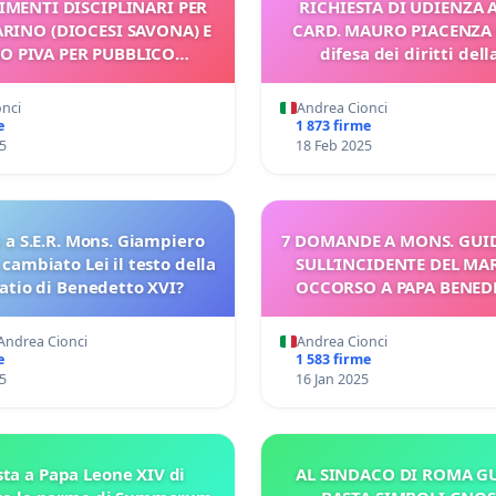
MENTI DISCIPLINARI PER
RICHIESTA DI UDIENZA A 
RINO (DIOCESI SAVONA) E
CARD. MAURO PIACENZA 
NO PIVA PER PUBBLICO
difesa dei diritti del
NAMENTO GRAVEMENTE
Apostolica
ARIO ALLA DOTTRINA
onci
Andrea Cionci
CATTOLICA
e
1 873 firme
5
18 Feb 2025
 a S.E.R. Mons. Giampiero
7 DOMANDE A MONS. GUI
 cambiato Lei il testo della
SULL’INCIDENTE DEL MA
atio di Benedetto XVI?
OCCORSO A PAPA BENED
 Andrea Cionci
Andrea Cionci
e
1 583 firme
5
16 Jan 2025
sta a Papa Leone XIV di
AL SINDACO DI ROMA GU