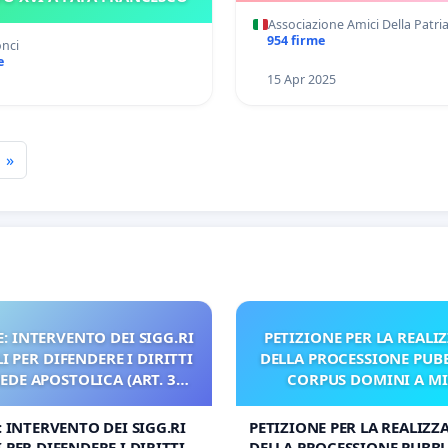
Associazione Amici Della Patri
954 firme
onci
e
15 Apr 2025
»
: INTERVENTO DEI SIGG.RI
PETIZIONE PER LA REALI
 PER DIFENDERE I DIRITTI
DELLA PROCESSIONE PUBB
SEDE APOSTOLICA (ART. 3
CORPUS DOMINI A M
UDG)
: INTERVENTO DEI SIGG.RI
PETIZIONE PER LA REALIZZ
 PER DIFENDERE I DIRITTI
DELLA PROCESSIONE PUBBL