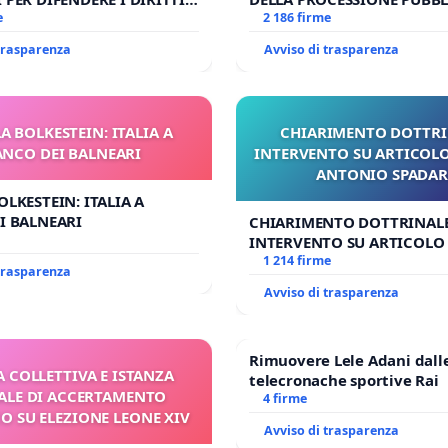
E APOSTOLICA (ART. 3 UDG)
e
CORPUS DOMINI A MILAN
2 186 firme
 trasparenza
Avviso di trasparenza
A BOLKESTEIN: ITALIA A
CHIARIMENTO DOTTRI
ANCO DEI BALNEARI
INTERVENTO SU ARTICOLO
ANTONIO SPADA
OLKESTEIN: ITALIA A
I BALNEARI
CHIARIMENTO DOTTRINALE
INTERVENTO SU ARTICOLO 
ANTONIO SPADARO
1 214 firme
 trasparenza
Avviso di trasparenza
Rimuovere Lele Adani dall
A COLLETTIVA E ISTANZA
telecronache sportive Rai
LE DI ACCERTAMENTO
4 firme
 SU ELEZIONE LEONE XIV
Avviso di trasparenza