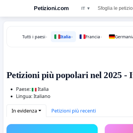
Petizioni.com
Sfoglia le petizio
IT ▼
Tutti i paesi
Italia
Francia
Germani
›
›
›
Petizioni più popolari nel 2025 - I
Paese:
Italia
Lingua: Italiano
In evidenza
Petizioni più recenti