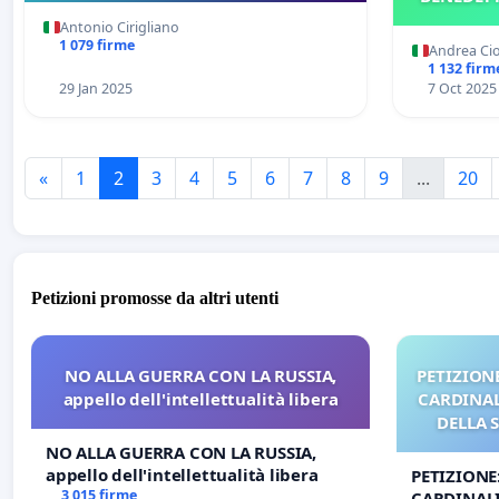
Antonio Cirigliano
1 079 firme
Andrea Ci
1 132 firm
29 Jan 2025
7 Oct 2025
«
1
2
3
4
5
6
7
8
9
...
20
Petizioni promosse da altri utenti
NO ALLA GUERRA CON LA RUSSIA,
PETIZIONE
appello dell'intellettualità libera
CARDINALI
DELLA 
NO ALLA GUERRA CON LA RUSSIA,
appello dell'intellettualità libera
PETIZIONE
3 015 firme
CARDINALI