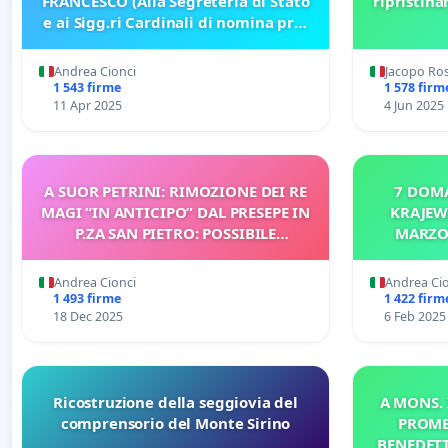
FRANCESCO (Alla Segreteria di Stato
ripristin
e ai Sigg.ri Cardinali di nomina pre-
2013)
Andrea Cionci
Jacopo Ros
1 543 firme
1 578 firm
11 Apr 2025
4 Jun 2025
A SUOR PETRINI: RIMOZIONE DEI RE
7 DOM
MAGI “IN ANTICIPO” DAL PRESEPE IN
KRAJEW
P.ZA SAN PIETRO: POSSIBILE
MARZO
INTERPRETAZIONE GNOSTICA
Andrea Cionci
Andrea Ci
1 493 firme
1 422 firm
18 Dec 2025
6 Feb 2025
Ricostruzione della seggiovia del
A MONS. 
comprensorio del Monte Sirino
PROME
BENEDETT