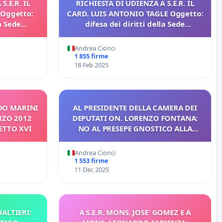
S.E.R. IL
RICHIESTA DI UDIENZA A S.E.R. IL
Oggetto:
CARD. LUIS ANTONIO TAGLE Oggetto:
la Sede
difesa dei diritti della Sede
Apostolica
Andrea Cionci
1 855 firme
18 Feb 2025
DO MARINI
AL PRESIDENTE DELLA CAMERA DEI
RZO 2012
DEPUTATI ON. LORENZO FONTANA:
ETTO XVI
NO AL PRESEPE GNOSTICO ALLA
CAMERA CON “I MAGI IN ANTICIPO”
Andrea Cionci
1 553 firme
11 Dec 2025
ALTIERI:
A S.E.R. MONS. JOSE’ GOMEZ E A