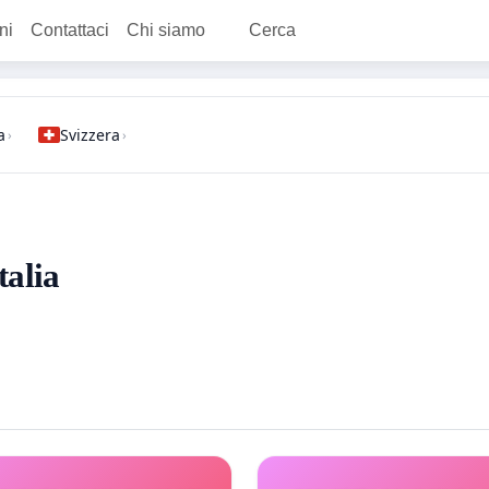
ni
Contattaci
Chi siamo
Cerca
a
Svizzera
›
›
talia