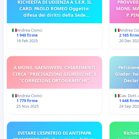
RICHIESTA DI UDIENZA A S.E.R. IL
PROVVEDI
CARD. PAOLO ROMEO Oggetto:
MONS. MA
difesa dei diritti della Sede
P. PI
Apostolica
INSEG
CONTR
Andrea Cionci
Andrea Ci
1 940 firme
2 165 firm
18 Feb 2025
20 Dec 202
A MONS. GAENSWEIN: CHIARIMENTI
Petizione
CIRCA “PRECISAZIONI GIURIDICHE” E
Gloder: ha
“CORREZIONI ORTOGRAFICHE”
Declar
OPERATE SUL TESTO DELLA
DECLARATIO
Andrea Cionci
Cav. Dott.
1 779 firme
1 648 firm
25 Nov 2025
24 Sep 202
EVITARE L’ESPATRIO DI ANTIPAPA
Richie