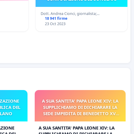
a
Dott. Andrea Cionci, giornalista;…
18 941 firme
23 Oct 2023
ZZAZIONE
A SUA SANTITA' PAPA LEONE XIV: LA
LICA DEL
SUPPLICHIAMO DI DICHIARARE LA
ILANO
SEDE IMPEDITA DI BENEDETTO XVI
E/O DI FAR APRIRE IL RELATIVO
PROCESSO
AZIONE
A SUA SANTITA' PAPA LEONE XIV: LA
ICA DEL
SUPPLICHIAMO DI DICHIARARE LA