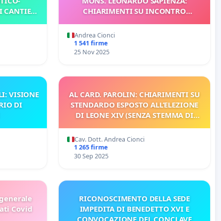
TICO-
MONS. LEONARDO SAPIENZA:
I CANTIERI
CHIARIMENTI SU INCONTRO
ORGANIZZATO PER PAPA LEONE XIV
Andrea Cionci
1 541 firme
25 Nov 2025
I: VISIONE
AL CARD. PAROLIN: CHIARIMENTI SU
RIO DI
STENDARDO ESPOSTO ALL’ELEZIONE
DI LEONE XIV (SENZA STEMMA DI
FRANCESCO)
Cav. Dott. Andrea Cionci
1 265 firme
30 Sep 2025
 generale
RICONOSCIMENTO DELLA SEDE
nati Covid
IMPEDITA DI BENEDETTO XVI E
CONVOCAZIONE DEL CONCLAVE