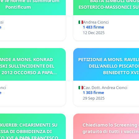
are le norme di Summorum
BASTA SIMBOLI GNOS
Pontificum
ESOTERICO-MASSONICI SU
DELLA CAPITALE
si
Andrea Cionci
e
1 483 firme
12 Dec 2025
ANDE A MONS. KONRAD
PETIZIONE A MONS. RAVELL
SKI SULL’INCIDENTE DEL
DELL'ANELLO PISCATO
 2012 OCCORSO A PAPA
BENEDETTO XVI
BENEDETTO XVI
onci
Cav. Dott. Andrea Cionci
e
1 303 firme
29 Sep 2025
XUEREB: CHIARIMENTI SU
Chiediamo lo Screening
SSA DI OBBEDIENZA DI
gratuito di tutti i vacci
O XVI A PAPA FRANCESCO