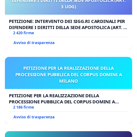
3 UDG)
PETIZIONE: INTERVENTO DEI SIGG.RI CARDINALI PER
DIFENDERE I DIRITTI DELLA SEDE APOSTOLICA (ART. 3
UDG)
2 420 firme
Avviso di trasparenza
PETIZIONE PER LA REALIZZAZIONE DELLA
PROCESSIONE PUBBLICA DEL CORPUS DOMINI A
MILANO
PETIZIONE PER LA REALIZZAZIONE DELLA
PROCESSIONE PUBBLICA DEL CORPUS DOMINI A
MILANO
2 186 firme
Avviso di trasparenza