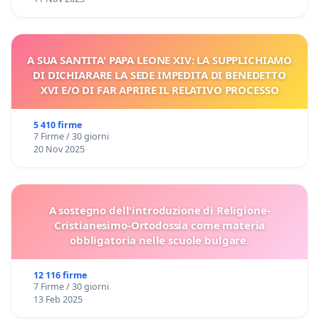
A SUA SANTITA' PAPA LEONE XIV: LA SUPPLICHIAMO
DI DICHIARARE LA SEDE IMPEDITA DI BENEDETTO
XVI E/O DI FAR APRIRE IL RELATIVO PROCESSO
5 410 firme
7 Firme / 30 giorni
20 Nov 2025
A sostegno dell'introduzione di Religione-
Cristianesimo-Ortodossia come materia
obbligatoria nelle scuole bulgare.
12 116 firme
7 Firme / 30 giorni
13 Feb 2025