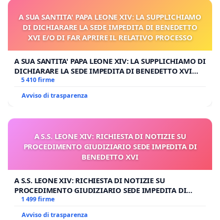
A SUA SANTITA' PAPA LEONE XIV: LA SUPPLICHIAMO
DI DICHIARARE LA SEDE IMPEDITA DI BENEDETTO
XVI E/O DI FAR APRIRE IL RELATIVO PROCESSO
A SUA SANTITA' PAPA LEONE XIV: LA SUPPLICHIAMO DI
DICHIARARE LA SEDE IMPEDITA DI BENEDETTO XVI
E/O DI FAR APRIRE IL RELATIVO PROCESSO
5 410 firme
Avviso di trasparenza
A S.S. LEONE XIV: RICHIESTA DI NOTIZIE SU
PROCEDIMENTO GIUDIZIARIO SEDE IMPEDITA DI
BENEDETTO XVI
A S.S. LEONE XIV: RICHIESTA DI NOTIZIE SU
PROCEDIMENTO GIUDIZIARIO SEDE IMPEDITA DI
BENEDETTO XVI
1 499 firme
Avviso di trasparenza