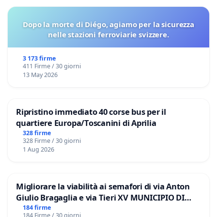
Dopo la morte di Diégo, agiamo per la sicurezza
nelle stazioni ferroviarie svizzere.
3 173 firme
411 Firme / 30 giorni
13 May 2026
Ripristino immediato 40 corse bus per il
quartiere Europa/Toscanini di Aprilia
328 firme
328 Firme / 30 giorni
1 Aug 2026
Migliorare la viabilità ai semafori di via Anton
Giulio Bragaglia e via Tieri XV MUNICIPIO DI
ROMA
184 firme
184 Firme / 30 giorni