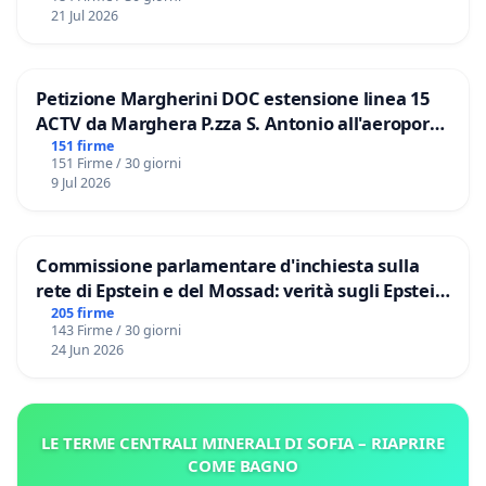
21 Jul 2026
Petizione Margherini DOC estensione linea 15
ACTV da Marghera P.zza S. Antonio all'aeroporto
Marco Polo tariffa a € 1,50
151 firme
151 Firme / 30 giorni
9 Jul 2026
Commissione parlamentare d'inchiesta sulla
rete di Epstein e del Mossad: verità sugli Epstein
Files
205 firme
143 Firme / 30 giorni
24 Jun 2026
LE TERME CENTRALI MINERALI DI SOFIA – RIAPRIRE
COME BAGNO