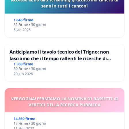
seno in tutti i cantoni
1 646 firme
32 Firme / 30 giorni
5 Jan 2026
Anticipiamo il tavolo tecnico del Trigno: non
lasciamo che il tempo rallenti le ricerche di
Domenico Racanati
1 508 firme
30 Firme / 30 giorni
20 Jun 2026
VERGOGNA! FERMIAMO LA NOMINA DI BASSETTI AI
VERTICI DELLA RICERCA PUBBLICA
14 869 firme
17 Firme / 30 giorni
11 Nov 2025