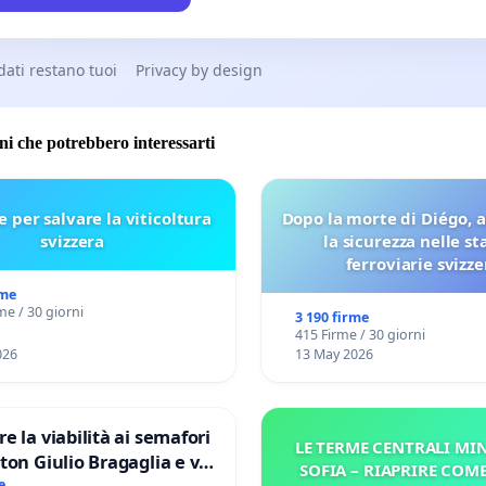
 dati restano tuoi
Privacy by design
oni che potrebbero interessarti
e per salvare la viticoltura
Dopo la morte di Diégo, 
svizzera
la sicurezza nelle st
ferroviarie svizze
rme
me / 30 giorni
3 190 firme
415 Firme / 30 giorni
026
13 May 2026
re la viabilità ai semafori
LE TERME CENTRALI MIN
gaglia e via
SOFIA – RIAPRIRE COM
e