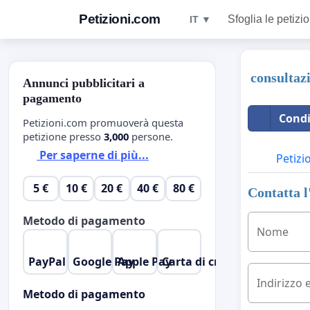
Petizioni.com
Sfoglia le petizio
IT ▼
consultaz
Annunci pubblicitari a
pagamento
Condi
Petizioni.com promuoverà questa
petizione presso
3,000
persone.
Per saperne di più...
Petizi
5 €
10 €
20 €
40 €
80 €
Contatta l
Metodo di pagamento
Nome
PayPal
Google Pay
Apple Pay
Carta di credito
Indirizzo 
Metodo di pagamento