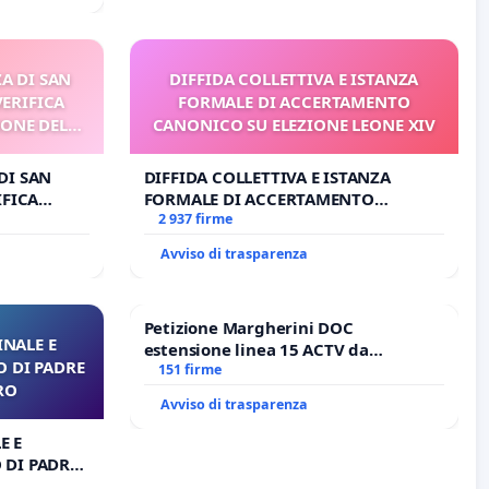
A DI SAN
DIFFIDA COLLETTIVA E ISTANZA
VERIFICA
FORMALE DI ACCERTAMENTO
IONE DEL
CANONICO SU ELEZIONE LEONE XIV
I
DI SAN
DIFFIDA COLLETTIVA E ISTANZA
IFICA
FORMALE DI ACCERTAMENTO
E DEL
CANONICO SU ELEZIONE LEONE XIV
2 937 firme
Avviso di trasparenza
Petizione Margherini DOC
NALE E
estensione linea 15 ACTV da
O DI PADRE
Marghera P.zza S. Antonio
151 firme
RO
all'aeroporto Marco Polo tariffa a €
Avviso di trasparenza
1,50
E E
 DI PADRE