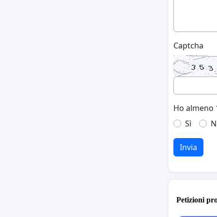
Captcha
Ho almeno 1
Sì
N
Invia
Petizioni pr