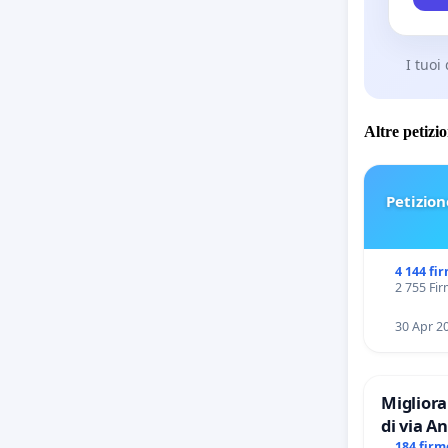
I tuoi
Altre petizi
Petizion
4 144 fi
2 755 Fir
30 Apr 2
Migliora
di via Anton Giulio Bra
184 firm