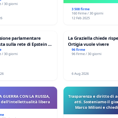
V MUNICIPIO DI ROMA
 / 30 giorni
3 508 firme
160 Firme / 30 giorni
26
12 Feb 2025
ione parlamentare
La Graziella chiede rispe
ta sulla rete di Epstein e
Ortigia vuole vivere
ad: verità sugli Epstein
e
96 firme
 / 30 giorni
96 Firme / 30 giorni
026
6 Aug 2026
A GUERRA CON LA RUSSIA,
Trasparenza e diritto di a
dell'intellettualità libera
atti. Sosteniamo il gio
Marco Milioni e chied
pubblicazione dei verbal
rme