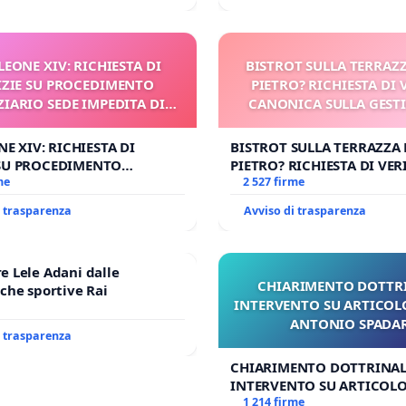
. LEONE XIV: RICHIESTA DI
BISTROT SULLA TERRAZZ
ZIE SU PROCEDIMENTO
PIETRO? RICHIESTA DI 
ZIARIO SEDE IMPEDITA DI
CANONICA SULLA GEST
BENEDETTO XVI
CARD. GAMBETT
ONE XIV: RICHIESTA DI
BISTROT SULLA TERRAZZA 
 SU PROCEDIMENTO
PIETRO? RICHIESTA DI VER
RIO SEDE IMPEDITA DI
me
CANONICA SULLA GESTION
2 527 firme
O XVI
CARD. GAMBETTI
i trasparenza
Avviso di trasparenza
 Lele Adani dalle
CHIARIMENTO DOTTRI
che sportive Rai
INTERVENTO SU ARTICOL
ANTONIO SPADA
i trasparenza
CHIARIMENTO DOTTRINAL
INTERVENTO SU ARTICOLO
ANTONIO SPADARO
1 214 firme