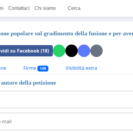
ni
Contattaci
Chi siamo
Cerca
ione popolare sul gradimento della fusione e per aver
vidi su Facebook (18)
one
Firme
Visibilità extra
149
'autore della petizione
e-mail