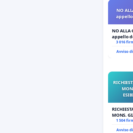
NO ALL
appello 
NO ALLA 
appello de
3 016 fir
Avviso d
RICHIEST
MONS
ESIB
RICHIEST
MONS. GI
OPERE DI
1 504 fir
Avviso d