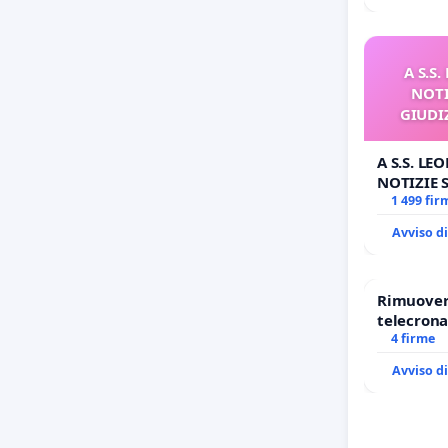
A S.S
NOTI
GIUDI
A S.S. LE
NOTIZIE
GIUDIZIA
1 499 fir
BENEDETT
Avviso d
Rimuovere
telecrona
4 firme
Avviso d