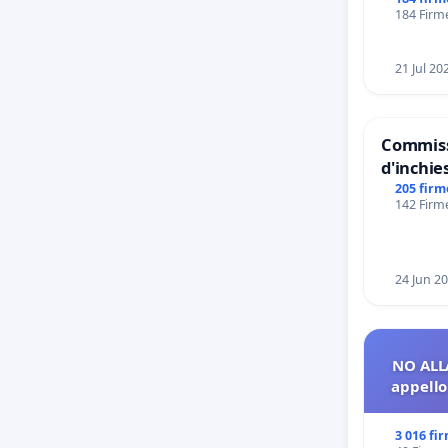
Tieri X
184 Firme
21 Jul 20
Commiss
d'inchies
del Moss
205 firm
142 Firme
Files
24 Jun 2
NO ALL
appello 
3 016 fi