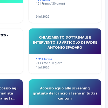
Marghera P.zza S. Antonio
151 Firme / 30 giorni
all'aeroporto Marco Polo tariffa a
€ 1,50
9 Jul 2026
tto -
CHIARIMENTO DOTTRINALE E
INTERVENTO SU ARTICOLO DI PADRE
ANTONIO SPADARO
1 214 firme
71 Firme / 30 giorni
1 Jul 2026
ccesso agli
Accesso equo allo screening
rnalista
gratuito del cancro al seno in tutti i
iamo la
cantoni
i Pfas-Pfba