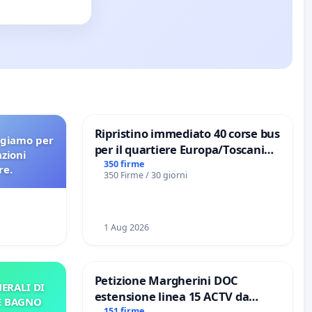
Ripristino immediato 40 corse bus
agiamo per
per il quartiere Europa/Toscanini
azioni
di Aprilia
350 firme
re.
350 Firme / 30 giorni
1 Aug 2026
Petizione Margherini DOC
ERALI DI
estensione linea 15 ACTV da
E BAGNO
151 firme