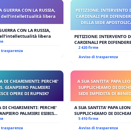
A GUERRA CON LA RUSSIA,
PETIZIONE: INTERVENTO D
dell'intellettualità libera
CARDINALI PER DIFENDERE
DELLA SEDE APOSTOLICA
UDG)
GUERRA CON LA RUSSIA,
ll'intellettualità libera
PETIZIONE: INTERVENTO DE
me
CARDINALI PER DIFENDERE 
DELLA SEDE APOSTOLICA (A
2 420 firme
i trasparenza
Avviso di trasparenza
A DI CHIARIMENTI: PERCHE'
A SUA SANTITA' PAPA LEO
. GIANPIERO PALMIERI
SUPPLICHIAMO DI DICHI
ISCE OPERE DI RUPNIK?
SEDE IMPEDITA DI BENE
E/O DI FAR APRIRE IL 
PROCESSO
A DI CHIARIMENTI: PERCHE'
A SUA SANTITA' PAPA LEONE
ANPIERO PALMIERI ESIBISCE
SUPPLICHIAMO DI DICHIA
 RUPNIK?
me
SEDE IMPEDITA DI BENEDE
5 410 firme
E/O DI FAR APRIRE IL RELA
i trasparenza
Avviso di trasparenza
PROCESSO