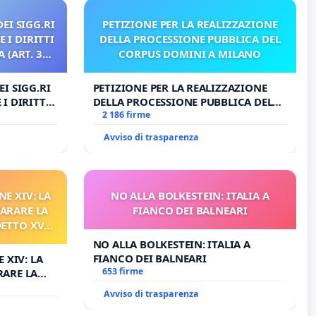
EI SIGG.RI
PETIZIONE PER LA REALIZZAZIONE
 I DIRITTI
DELLA PROCESSIONE PUBBLICA DEL
 (ART. 3
CORPUS DOMINI A MILANO
I SIGG.RI
PETIZIONE PER LA REALIZZAZIONE
I DIRITTI
DELLA PROCESSIONE PUBBLICA DEL
RT. 3 UDG)
CORPUS DOMINI A MILANO
2 186 firme
Avviso di trasparenza
NE XIV: LA
NO ALLA BOLKESTEIN: ITALIA A
ARARE LA
FIANCO DEI BALNEARI
DETTO XVI
RELATIVO
NO ALLA BOLKESTEIN: ITALIA A
FIANCO DEI BALNEARI
 XIV: LA
653 firme
RARE LA
TTO XVI
Avviso di trasparenza
TIVO