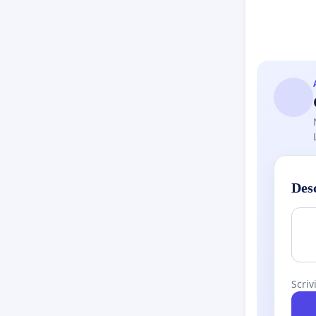
Des
Scriv