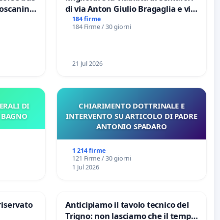
Toscanini
di via Anton Giulio Bragaglia e via
Tieri XV MUNICIPIO DI ROMA
184 firme
184 Firme / 30 giorni
21 Jul 2026
ERALI DI
CHIARIMENTO DOTTRINALE E
E BAGNO
INTERVENTO SU ARTICOLO DI PADRE
ANTONIO SPADARO
1 214 firme
121 Firme / 30 giorni
1 Jul 2026
riservato
Anticipiamo il tavolo tecnico del
Trigno: non lasciamo che il tempo