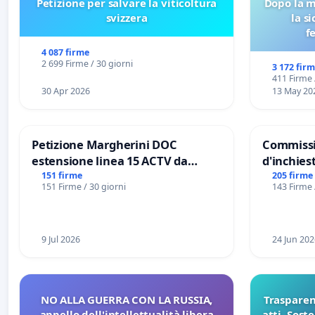
Petizione per salvare la viticoltura
Dopo la m
svizzera
la s
f
4 087 firme
2 699 Firme / 30 giorni
3 172 fir
411 Firme 
30 Apr 2026
13 May 20
Petizione Margherini DOC
Commissi
estensione linea 15 ACTV da
d'inchiest
Marghera P.zza S. Antonio
del Mossa
151 firme
205 firme
151 Firme / 30 giorni
143 Firme 
all'aeroporto Marco Polo tariffa a
Files
€ 1,50
9 Jul 2026
24 Jun 202
NO ALLA GUERRA CON LA RUSSIA,
Trasparenz
appello dell'intellettualità libera
atti. Sost