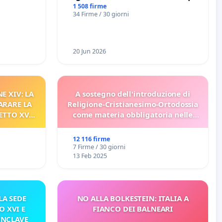
rallenti le ricerche di Domenico
1 508 firme
34 Firme / 30 giorni
Racanati
20 Jun 2026
E XIV: LA
A sostegno dell'introduzione di
ARARE LA
Religione-Cristianesimo-Ortodossia
ETTO XVI
come materia obbligatoria nelle
ELATIVO
scuole bulgare.
12 116 firme
7 Firme / 30 giorni
13 Feb 2025
A SEDE
NO ALLA BOLKESTEIN: ITALIA A
O XVI E
FIANCO DEI BALNEARI
ONCLAVE