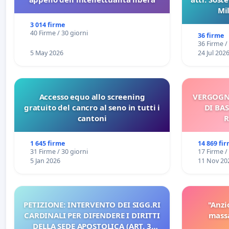
Mi
pubblicaz
3 014 firme
sull
40 Firme / 30 giorni
36 firme
36 Firme /
5 May 2026
24 Jul 202
Accesso equo allo screening
VERGOGN
gratuito del cancro al seno in tutti i
DI BAS
cantoni
R
1 645 firme
14 869 fi
31 Firme / 30 giorni
17 Firme /
5 Jan 2026
11 Nov 20
PETIZIONE: INTERVENTO DEI SIGG.RI
"Anzi
CARDINALI PER DIFENDERE I DIRITTI
massa
DELLA SEDE APOSTOLICA (ART. 3