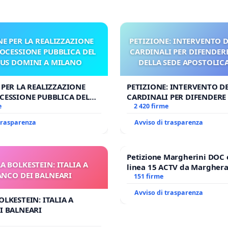
NE PER LA REALIZZAZIONE
PETIZIONE: INTERVENTO D
ROCESSIONE PUBBLICA DEL
CARDINALI PER DIFENDERE
US DOMINI A MILANO
DELLA SEDE APOSTOLICA 
UDG)
 PER LA REALIZZAZIONE
PETIZIONE: INTERVENTO DE
CESSIONE PUBBLICA DEL
CARDINALI PER DIFENDERE 
OMINI A MILANO
e
DELLA SEDE APOSTOLICA (A
2 420 firme
 trasparenza
Avviso di trasparenza
Petizione Margherini DOC 
A BOLKESTEIN: ITALIA A
linea 15 ACTV da Marghera 
ANCO DEI BALNEARI
Antonio all'aeroporto Marc
151 firme
tariffa a € 1,50
Avviso di trasparenza
OLKESTEIN: ITALIA A
I BALNEARI