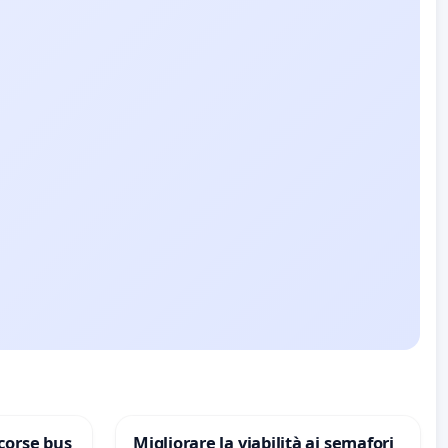
corse bus
Migliorare la viabilità ai semafori