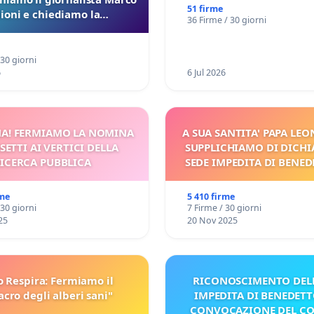
51 firme
lioni e chiediamo la
36 Firme / 30 giorni
ione dei verbali Pfas-Pfba
a Pedemontana Veneta
 30 giorni
6
6 Jul 2026
A! FERMIAMO LA NOMINA
A SUA SANTITA' PAPA LEON
SETTI AI VERTICI DELLA
SUPPLICHIAMO DI DICHI
ICERCA PUBBLICA
SEDE IMPEDITA DI BENED
E/O DI FAR APRIRE IL R
PROCESSO
rme
5 410 firme
 30 giorni
7 Firme / 30 giorni
25
20 Nov 2025
o Respira: Fermiamo il
RICONOSCIMENTO DELL
cro degli alberi sani"
IMPEDITA DI BENEDETT
CONVOCAZIONE DEL C