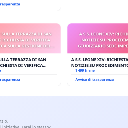
 trasparenza
 SULLA TERRAZZA DI SAN
A S.S. LEONE XIV: RICHI
? RICHIESTA DI VERIFICA
NOTIZIE SU PROCEDI
CA SULLA GESTIONE DEL
GIUDIZIARIO SEDE IMPE
CARD. GAMBETTI
BENEDETTO XVI
ULLA TERRAZZA DI SAN
A S.S. LEONE XIV: RICHIESTA
CHIESTA DI VERIFICA
NOTIZIE SU PROCEDIMENT
SULLA GESTIONE DEL
e
GIUDIZIARIO SEDE IMPEDIT
1 499 firme
BETTI
BENEDETTO XVI
 trasparenza
Avviso di trasparenza
nzio.
iniziativa. Farai lo stesso?