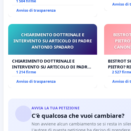
OPERE DI RUPNIK?
1 504 firme
Avviso di
Avviso di trasparenza
CHIARIMENTO DOTTRINALE E
BISTROT
INTERVENTO SU ARTICOLO DI PADRE
PIETRO
ANTONIO SPADARO
CANONI
CHIARIMENTO DOTTRINALE E
BISTROT S
INTERVENTO SU ARTICOLO DI PADRE
PIETRO? RI
ANTONIO SPADARO
1 214 firme
CANONICA 
2 527 firm
CARD. GAM
Avviso di trasparenza
Avviso di
AVVIA LA TUA PETIZIONE
C'è qualcosa che vuoi cambiare?
Non avviene alcun cambiamento se si resta in sile
L'autore di questa petizione ha deciso di prendere l'