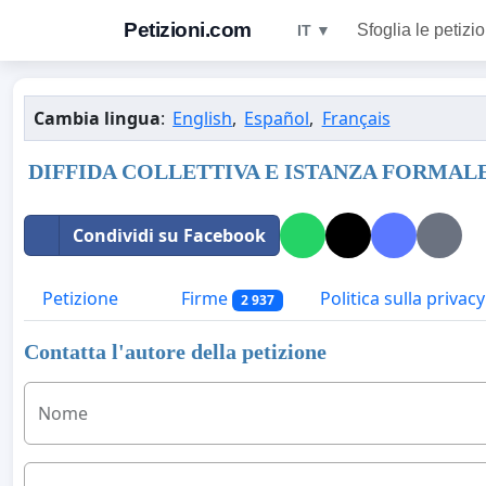
Petizioni.com
Sfoglia le petizio
IT ▼
Cambia lingua
:
English
,
Español
,
Français
DIFFIDA COLLETTIVA E ISTANZA FORMAL
Condividi su Facebook
Petizione
Firme
Politica sulla privacy
2 937
Contatta l'autore della petizione
Nome