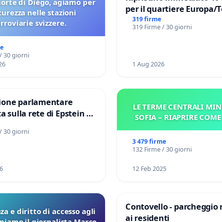
orte di Diégo, agiamo per
per il quartiere Europa/
icurezza nelle stazioni
di Aprilia
319 firme
erroviarie svizzere.
319 Firme / 30 giorni
me
/ 30 giorni
26
1 Aug 2026
one parlamentare
LE TERME CENTRALI MIN
a sulla rete di Epstein e
SOFIA – RIAPRIRE COM
d: verità sugli Epstein
/ 30 giorni
3 479 firme
132 Firme / 30 giorni
6
12 Feb 2025
Contovello - parcheggio 
a e diritto di accesso agli
ai residenti
eniamo il giornalista Marco