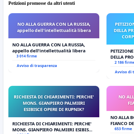
Petizioni promosse da altri utenti
NO ALLA GUERRA CON LA RUSSIA,
PETIZIO
appello dell'intellettualità libera
DELLA P
CORP
NO ALLA GUERRA CON LA RUSSIA,
appello dell'intellettualità libera
PETIZIONE
3 014 firme
DELLA PRO
CORPUS D
2 186 firm
Avviso di trasparenza
Avviso di
RICHIESTA DI CHIARIMENTI: PERCHE'
NO ALL
MONS. GIANPIERO PALMIERI
FI
ESIBISCE OPERE DI RUPNIK?
NO ALLA B
FIANCO DE
RICHIESTA DI CHIARIMENTI: PERCHE'
653 firme
MONS. GIANPIERO PALMIERI ESIBISCE