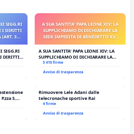
EI SIGG.RI
A SUA SANTITA' PAPA LEONE XIV: LA
 I DIRITTI
SUPPLICHIAMO DI DICHIARARE LA
(ART. 3
SEDE IMPEDITA DI BENEDETTO XVI
E/O DI FAR APRIRE IL RELATIVO
PROCESSO
I SIGG.RI
A SUA SANTITA' PAPA LEONE XIV: LA
I DIRITTI
SUPPLICHIAMO DI DICHIARARE LA
RT. 3 UDG)
SEDE IMPEDITA DI BENEDETTO XVI E/O
5 410 firme
DI FAR APRIRE IL RELATIVO PROCESSO
Avviso di trasparenza
estensione
Rimuovere Lele Adani dalle
P.zza S.
telecronache sportive Rai
o Polo
4 firme
Avviso di trasparenza