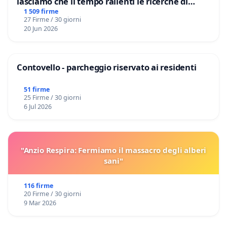
lasciamo che il tempo rallenti le ricerche di
Domenico Racanati
1 509 firme
27 Firme / 30 giorni
20 Jun 2026
Contovello - parcheggio riservato ai residenti
51 firme
25 Firme / 30 giorni
6 Jul 2026
"Anzio Respira: Fermiamo il massacro degli alberi
sani"
116 firme
20 Firme / 30 giorni
9 Mar 2026