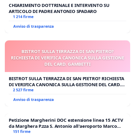
CHIARIMENTO DOTTRINALE E INTERVENTO SU
ARTICOLO DI PADRE ANTONIO SPADARO
1 214 firme
Avviso di trasparenza
BISTROT SULLA TERRAZZA DI SAN PIETRO?
RICHIESTA DI VERIFICA CANONICA SULLA GESTIONE
DEL CARD. GAMBETTI
BISTROT SULLA TERRAZZA DI SAN PIETRO? RICHIESTA
DI VERIFICA CANONICA SULLA GESTIONE DEL CARD.
GAMBETTI
2 527 firme
Avviso di trasparenza
Petizione Margherini DOC estensione linea 15 ACTV
da Marghera P.zza S. Antonio all'aeroporto Marco
Polo tariffa a € 1,50
151 firme