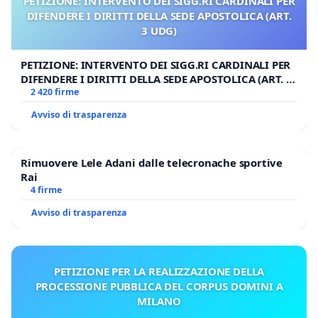
PETIZIONE: INTERVENTO DEI SIGG.RI CARDINALI PER
DIFENDERE I DIRITTI DELLA SEDE APOSTOLICA (ART.
3 UDG)
PETIZIONE: INTERVENTO DEI SIGG.RI CARDINALI PER
DIFENDERE I DIRITTI DELLA SEDE APOSTOLICA (ART. 3
UDG)
2 420 firme
Avviso di trasparenza
Rimuovere Lele Adani dalle telecronache sportive
Rai
4 firme
Avviso di trasparenza
PETIZIONE PER LA REALIZZAZIONE DELLA
PROCESSIONE PUBBLICA DEL CORPUS DOMINI A
MILANO