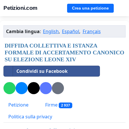
Petizioni.com
Crea una petizione
Cambia lingua
:
English
,
Español
,
Français
DIFFIDA COLLETTIVA E ISTANZA
FORMALE DI ACCERTAMENTO CANONICO
SU ELEZIONE LEONE XIV
Condividi su Facebook
Petizione
Firme
2 937
Politica sulla privacy