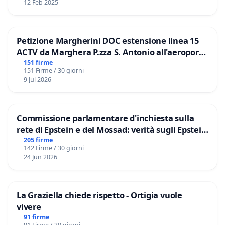
12 Feb 2025
Petizione Margherini DOC estensione linea 15
ACTV da Marghera P.zza S. Antonio all'aeroporto
Marco Polo tariffa a € 1,50
151 firme
151 Firme / 30 giorni
9 Jul 2026
Commissione parlamentare d'inchiesta sulla
rete di Epstein e del Mossad: verità sugli Epstein
Files
205 firme
142 Firme / 30 giorni
24 Jun 2026
La Graziella chiede rispetto - Ortigia vuole
vivere
91 firme