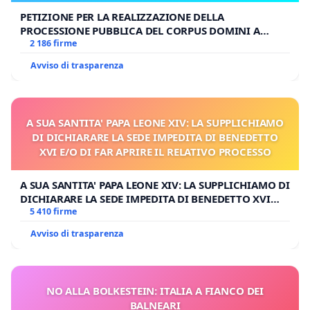
PETIZIONE PER LA REALIZZAZIONE DELLA
PROCESSIONE PUBBLICA DEL CORPUS DOMINI A
MILANO
2 186 firme
Avviso di trasparenza
A SUA SANTITA' PAPA LEONE XIV: LA SUPPLICHIAMO
DI DICHIARARE LA SEDE IMPEDITA DI BENEDETTO
XVI E/O DI FAR APRIRE IL RELATIVO PROCESSO
A SUA SANTITA' PAPA LEONE XIV: LA SUPPLICHIAMO DI
DICHIARARE LA SEDE IMPEDITA DI BENEDETTO XVI
E/O DI FAR APRIRE IL RELATIVO PROCESSO
5 410 firme
Avviso di trasparenza
NO ALLA BOLKESTEIN: ITALIA A FIANCO DEI
BALNEARI