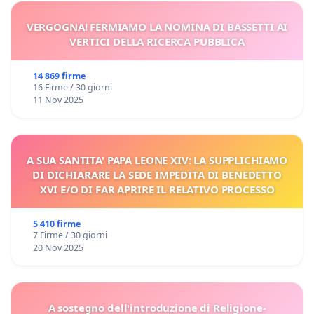
VERGOGNA! FERMIAMO LA NOMINA DI BASSETTI AI
VERTICI DELLA RICERCA PUBBLICA
14 869 firme
16 Firme / 30 giorni
11 Nov 2025
A SUA SANTITA' PAPA LEONE XIV: LA SUPPLICHIAMO
DI DICHIARARE LA SEDE IMPEDITA DI BENEDETTO
XVI E/O DI FAR APRIRE IL RELATIVO PROCESSO
5 410 firme
7 Firme / 30 giorni
20 Nov 2025
A sostegno dell'introduzione di Religione-