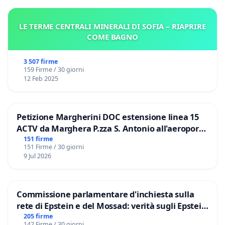
LE TERME CENTRALI MINERALI DI SOFIA – RIAPRIRE
COME BAGNO
3 507 firme
159 Firme / 30 giorni
12 Feb 2025
Petizione Margherini DOC estensione linea 15
ACTV da Marghera P.zza S. Antonio all'aeroporto
Marco Polo tariffa a € 1,50
151 firme
151 Firme / 30 giorni
9 Jul 2026
Commissione parlamentare d'inchiesta sulla
rete di Epstein e del Mossad: verità sugli Epstein
Files
205 firme
142 Firme / 30 giorni