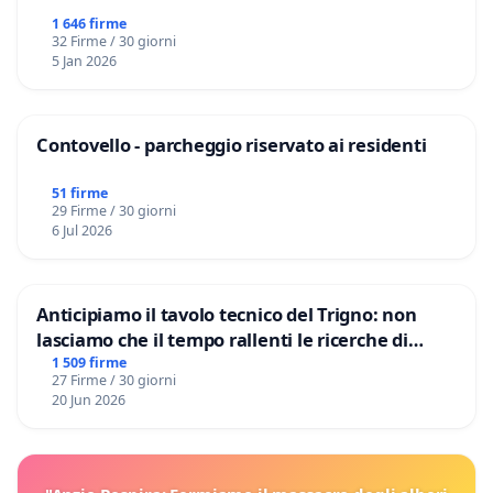
1 646 firme
32 Firme / 30 giorni
5 Jan 2026
Contovello - parcheggio riservato ai residenti
51 firme
29 Firme / 30 giorni
6 Jul 2026
Anticipiamo il tavolo tecnico del Trigno: non
lasciamo che il tempo rallenti le ricerche di
Domenico Racanati
1 509 firme
27 Firme / 30 giorni
20 Jun 2026