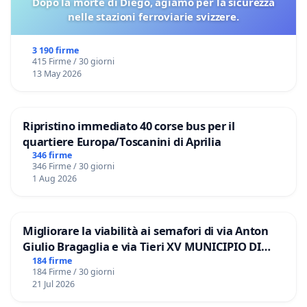
Dopo la morte di Diégo, agiamo per la sicurezza
nelle stazioni ferroviarie svizzere.
3 190 firme
415 Firme / 30 giorni
13 May 2026
Ripristino immediato 40 corse bus per il
quartiere Europa/Toscanini di Aprilia
346 firme
346 Firme / 30 giorni
1 Aug 2026
Migliorare la viabilità ai semafori di via Anton
Giulio Bragaglia e via Tieri XV MUNICIPIO DI
ROMA
184 firme
184 Firme / 30 giorni
21 Jul 2026