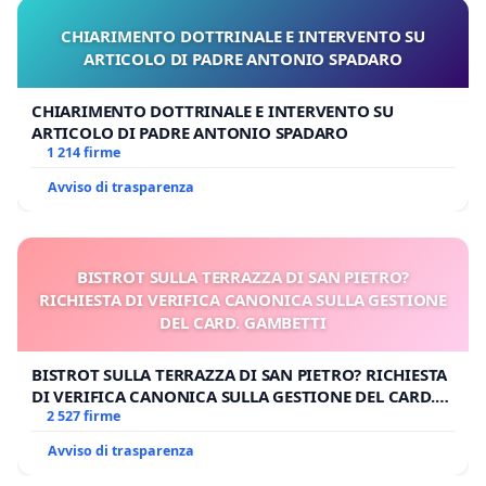
CHIARIMENTO DOTTRINALE E INTERVENTO SU
ARTICOLO DI PADRE ANTONIO SPADARO
CHIARIMENTO DOTTRINALE E INTERVENTO SU
ARTICOLO DI PADRE ANTONIO SPADARO
1 214 firme
Avviso di trasparenza
BISTROT SULLA TERRAZZA DI SAN PIETRO?
RICHIESTA DI VERIFICA CANONICA SULLA GESTIONE
DEL CARD. GAMBETTI
BISTROT SULLA TERRAZZA DI SAN PIETRO? RICHIESTA
DI VERIFICA CANONICA SULLA GESTIONE DEL CARD.
GAMBETTI
2 527 firme
Avviso di trasparenza