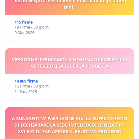
"Anzio Respira: Fermiamo il massacro degli alberi
sani"
115 firme
19 Firme / 30 giorni
9 Mar 2026
VERGOGNA! FERMIAMO LA NOMINA DI BASSETTI AI
VERTICI DELLA RICERCA PUBBLICA
14 869 firme
16 Firme / 30 giorni
11 Nov 2025
A SUA SANTITA' PAPA LEONE XIV: LA SUPPLICHIAMO
DI DICHIARARE LA SEDE IMPEDITA DI BENEDETTO
XVI E/O DI FAR APRIRE IL RELATIVO PROCESSO