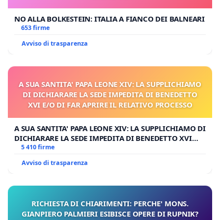
NO ALLA BOLKESTEIN: ITALIA A FIANCO DEI BALNEARI
653 firme
Avviso di trasparenza
A SUA SANTITA' PAPA LEONE XIV: LA SUPPLICHIAMO
DI DICHIARARE LA SEDE IMPEDITA DI BENEDETTO
XVI E/O DI FAR APRIRE IL RELATIVO PROCESSO
A SUA SANTITA' PAPA LEONE XIV: LA SUPPLICHIAMO DI
DICHIARARE LA SEDE IMPEDITA DI BENEDETTO XVI
E/O DI FAR APRIRE IL RELATIVO PROCESSO
5 410 firme
Avviso di trasparenza
RICHIESTA DI CHIARIMENTI: PERCHE' MONS.
GIANPIERO PALMIERI ESIBISCE OPERE DI RUPNIK?