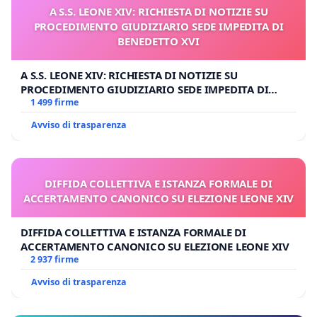
A S.S. LEONE XIV: RICHIESTA DI NOTIZIE SU
PROCEDIMENTO GIUDIZIARIO SEDE IMPEDITA DI
BENEDETTO XVI
A S.S. LEONE XIV: RICHIESTA DI NOTIZIE SU
PROCEDIMENTO GIUDIZIARIO SEDE IMPEDITA DI
BENEDETTO XVI
1 499 firme
Avviso di trasparenza
DIFFIDA COLLETTIVA E ISTANZA FORMALE DI
ACCERTAMENTO CANONICO SU ELEZIONE LEONE XIV
DIFFIDA COLLETTIVA E ISTANZA FORMALE DI
ACCERTAMENTO CANONICO SU ELEZIONE LEONE XIV
2 937 firme
Avviso di trasparenza