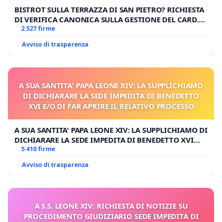
BISTROT SULLA TERRAZZA DI SAN PIETRO? RICHIESTA
DI VERIFICA CANONICA SULLA GESTIONE DEL CARD.
GAMBETTI
2 527 firme
Avviso di trasparenza
A SUA SANTITA' PAPA LEONE XIV: LA SUPPLICHIAMO
DI DICHIARARE LA SEDE IMPEDITA DI BENEDETTO
XVI E/O DI FAR APRIRE IL RELATIVO PROCESSO
A SUA SANTITA' PAPA LEONE XIV: LA SUPPLICHIAMO DI
DICHIARARE LA SEDE IMPEDITA DI BENEDETTO XVI
E/O DI FAR APRIRE IL RELATIVO PROCESSO
5 410 firme
Avviso di trasparenza
A S.S. LEONE XIV: RICHIESTA DI NOTIZIE SU
PROCEDIMENTO GIUDIZIARIO SEDE IMPEDITA DI