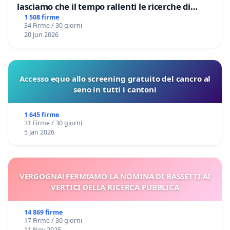
lasciamo che il tempo rallenti le ricerche di
Domenico Racanati
1 508 firme
34 Firme / 30 giorni
20 Jun 2026
Accesso equo allo screening gratuito del cancro al
seno in tutti i cantoni
1 645 firme
31 Firme / 30 giorni
5 Jan 2026
VERGOGNA! FERMIAMO LA NOMINA DI BASSETTI AI
VERTICI DELLA RICERCA PUBBLICA
14 869 firme
17 Firme / 30 giorni
11 Nov 2025