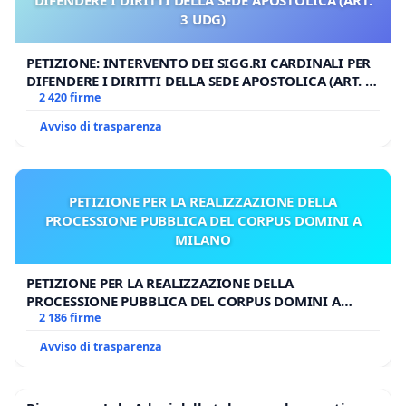
DIFENDERE I DIRITTI DELLA SEDE APOSTOLICA (ART.
3 UDG)
PETIZIONE: INTERVENTO DEI SIGG.RI CARDINALI PER
DIFENDERE I DIRITTI DELLA SEDE APOSTOLICA (ART. 3
UDG)
2 420 firme
Avviso di trasparenza
PETIZIONE PER LA REALIZZAZIONE DELLA
PROCESSIONE PUBBLICA DEL CORPUS DOMINI A
MILANO
PETIZIONE PER LA REALIZZAZIONE DELLA
PROCESSIONE PUBBLICA DEL CORPUS DOMINI A
MILANO
2 186 firme
Avviso di trasparenza