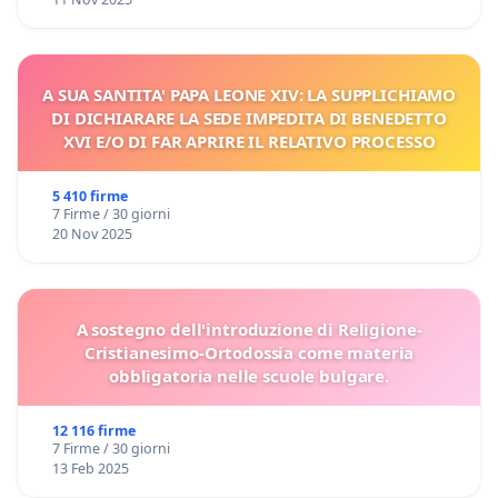
A SUA SANTITA' PAPA LEONE XIV: LA SUPPLICHIAMO
DI DICHIARARE LA SEDE IMPEDITA DI BENEDETTO
XVI E/O DI FAR APRIRE IL RELATIVO PROCESSO
5 410 firme
7 Firme / 30 giorni
20 Nov 2025
A sostegno dell'introduzione di Religione-
Cristianesimo-Ortodossia come materia
obbligatoria nelle scuole bulgare.
12 116 firme
7 Firme / 30 giorni
13 Feb 2025