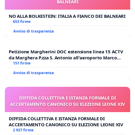
BALNEARI
NO ALLA BOLKESTEIN: ITALIA A FIANCO DEI BALNEARI
653 firme
Avviso di trasparenza
Petizione Margherini DOC estensione linea 15 ACTV
da Marghera P.zza S. Antonio all'aeroporto Marco
Polo tariffa a € 1,50
151 firme
Avviso di trasparenza
DIFFIDA COLLETTIVA E ISTANZA FORMALE DI
ACCERTAMENTO CANONICO SU ELEZIONE LEONE XIV
DIFFIDA COLLETTIVA E ISTANZA FORMALE DI
ACCERTAMENTO CANONICO SU ELEZIONE LEONE XIV
2 937 firme