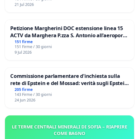
21 Jul 2026
Petizione Margherini DOC estensione linea 15
ACTV da Marghera P.zza S. Antonio all'aeroporto
Marco Polo tariffa a € 1,50
151 firme
151 Firme / 30 giorni
9 Jul 2026
Commissione parlamentare d'inchiesta sulla
rete di Epstein e del Mossad: verità sugli Epstein
Files
205 firme
143 Firme / 30 giorni
24 Jun 2026
LE TERME CENTRALI MINERALI DI SOFIA – RIAPRIRE
COME BAGNO