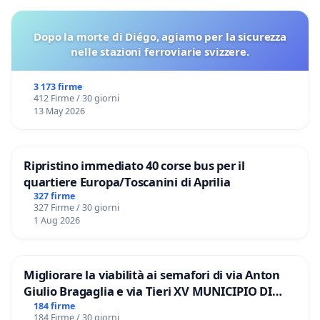
Dopo la morte di Diégo, agiamo per la sicurezza
nelle stazioni ferroviarie svizzere.
3 173 firme
412 Firme / 30 giorni
13 May 2026
Ripristino immediato 40 corse bus per il
quartiere Europa/Toscanini di Aprilia
327 firme
327 Firme / 30 giorni
1 Aug 2026
Migliorare la viabilità ai semafori di via Anton
Giulio Bragaglia e via Tieri XV MUNICIPIO DI
ROMA
184 firme
184 Firme / 30 giorni