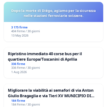
Dopo la morte di Diégo, agiamo per la sicurezza
nelle stazioni ferroviarie svizzere.
3 175 firme
404 Firme / 30 giorni
13 May 2026
Ripristino immediato 40 corse bus per il
quartiere Europa/Toscanini di Aprilia
336 firme
336 Firme / 30 giorni
1 Aug 2026
Migliorare la viabilità ai semafori di via Anton
Giulio Bragaglia e via Tieri XV MUNICIPIO DI
ROMA
184 firme
184 Firme / 30 giorni