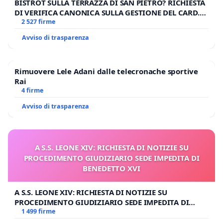
BISTROT SULLA TERRAZZA DI SAN PIETRO? RICHIESTA
DI VERIFICA CANONICA SULLA GESTIONE DEL CARD.
GAMBETTI
2 527 firme
Avviso di trasparenza
Rimuovere Lele Adani dalle telecronache sportive
Rai
4 firme
Avviso di trasparenza
A S.S. LEONE XIV: RICHIESTA DI NOTIZIE SU
PROCEDIMENTO GIUDIZIARIO SEDE IMPEDITA DI
BENEDETTO XVI
A S.S. LEONE XIV: RICHIESTA DI NOTIZIE SU
PROCEDIMENTO GIUDIZIARIO SEDE IMPEDITA DI
BENEDETTO XVI
1 499 firme