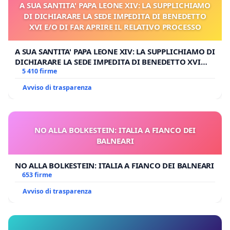
A SUA SANTITA' PAPA LEONE XIV: LA SUPPLICHIAMO
DI DICHIARARE LA SEDE IMPEDITA DI BENEDETTO
XVI E/O DI FAR APRIRE IL RELATIVO PROCESSO
A SUA SANTITA' PAPA LEONE XIV: LA SUPPLICHIAMO DI
DICHIARARE LA SEDE IMPEDITA DI BENEDETTO XVI
E/O DI FAR APRIRE IL RELATIVO PROCESSO
5 410 firme
Avviso di trasparenza
NO ALLA BOLKESTEIN: ITALIA A FIANCO DEI
BALNEARI
NO ALLA BOLKESTEIN: ITALIA A FIANCO DEI BALNEARI
653 firme
Avviso di trasparenza