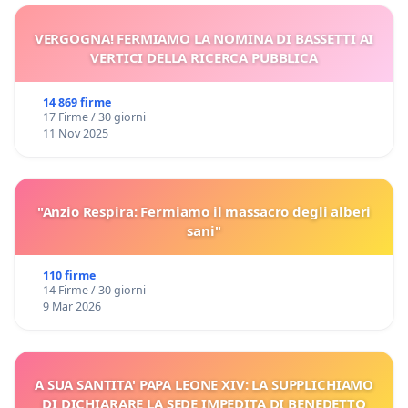
VERGOGNA! FERMIAMO LA NOMINA DI BASSETTI AI
VERTICI DELLA RICERCA PUBBLICA
14 869 firme
17 Firme / 30 giorni
11 Nov 2025
"Anzio Respira: Fermiamo il massacro degli alberi
sani"
110 firme
14 Firme / 30 giorni
9 Mar 2026
A SUA SANTITA' PAPA LEONE XIV: LA SUPPLICHIAMO
DI DICHIARARE LA SEDE IMPEDITA DI BENEDETTO