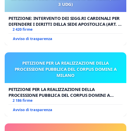
3 UDG)
PETIZIONE: INTERVENTO DEI SIGG.RI CARDINALI PER
DIFENDERE I DIRITTI DELLA SEDE APOSTOLICA (ART. 3
UDG)
2 420 firme
Avviso di trasparenza
PETIZIONE PER LA REALIZZAZIONE DELLA
PROCESSIONE PUBBLICA DEL CORPUS DOMINI A
MILANO
PETIZIONE PER LA REALIZZAZIONE DELLA
PROCESSIONE PUBBLICA DEL CORPUS DOMINI A
MILANO
2 186 firme
Avviso di trasparenza