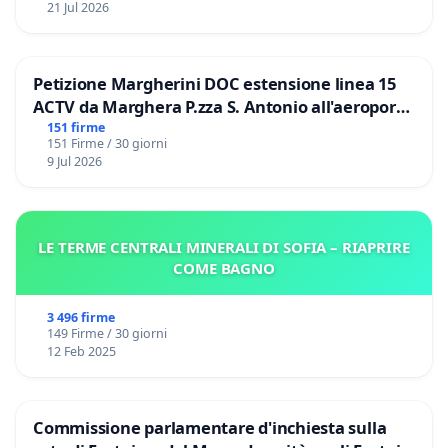
21 Jul 2026
Petizione Margherini DOC estensione linea 15
ACTV da Marghera P.zza S. Antonio all'aeroporto
Marco Polo tariffa a € 1,50
151 firme
151 Firme / 30 giorni
9 Jul 2026
LE TERME CENTRALI MINERALI DI SOFIA – RIAPRIRE
COME BAGNO
3 496 firme
149 Firme / 30 giorni
12 Feb 2025
Commissione parlamentare d'inchiesta sulla