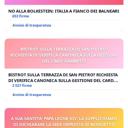
NO ALLA BOLKESTEIN: ITALIA A FIANCO DEI BALNEARI
653 firme
Avviso di trasparenza
BISTROT SULLA TERRAZZA DI SAN PIETRO?
RICHIESTA DI VERIFICA CANONICA SULLA GESTIONE
DEL CARD. GAMBETTI
BISTROT SULLA TERRAZZA DI SAN PIETRO? RICHIESTA
DI VERIFICA CANONICA SULLA GESTIONE DEL CARD.
GAMBETTI
2 527 firme
Avviso di trasparenza
A SUA SANTITA' PAPA LEONE XIV: LA SUPPLICHIAMO
DI DICHIARARE LA SEDE IMPEDITA DI BENEDETTO