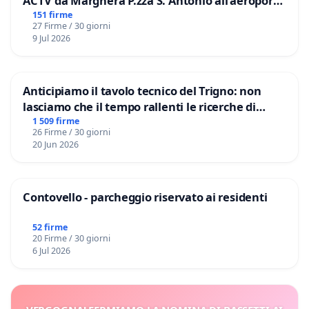
ACTV da Marghera P.zza S. Antonio all'aeroporto
Marco Polo tariffa a € 1,50
151 firme
27 Firme / 30 giorni
9 Jul 2026
Anticipiamo il tavolo tecnico del Trigno: non
lasciamo che il tempo rallenti le ricerche di
Domenico Racanati
1 509 firme
26 Firme / 30 giorni
20 Jun 2026
Contovello - parcheggio riservato ai residenti
52 firme
20 Firme / 30 giorni
6 Jul 2026