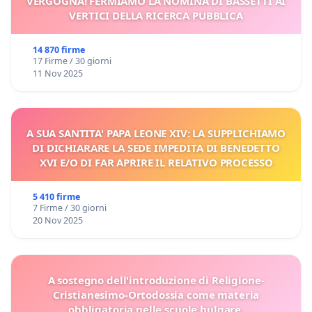
VERGOGNA! FERMIAMO LA NOMINA DI BASSETTI AI
VERTICI DELLA RICERCA PUBBLICA
14 870 firme
17 Firme / 30 giorni
11 Nov 2025
A SUA SANTITA' PAPA LEONE XIV: LA SUPPLICHIAMO
DI DICHIARARE LA SEDE IMPEDITA DI BENEDETTO
XVI E/O DI FAR APRIRE IL RELATIVO PROCESSO
5 410 firme
7 Firme / 30 giorni
20 Nov 2025
A sostegno dell'introduzione di Religione-
Cristianesimo-Ortodossia come materia
obbligatoria nelle scuole bulgare.