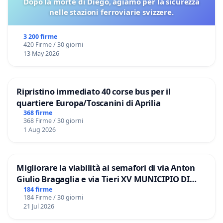
Dopo la morte di Diégo, agiamo per la sicurezza
nelle stazioni ferroviarie svizzere.
3 200 firme
420 Firme / 30 giorni
13 May 2026
Ripristino immediato 40 corse bus per il
quartiere Europa/Toscanini di Aprilia
368 firme
368 Firme / 30 giorni
1 Aug 2026
Migliorare la viabilità ai semafori di via Anton
Giulio Bragaglia e via Tieri XV MUNICIPIO DI
ROMA
184 firme
184 Firme / 30 giorni
21 Jul 2026