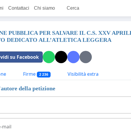
ni
Contattaci
Chi siamo
Cerca
NE PUBBLICA PER SALVARE IL C.S. XXV APR
TO DEDICATO ALL’ATLETICA LEGGERA
vidi su Facebook
one
Firme
Visibilità extra
2 236
'autore della petizione
e-mail