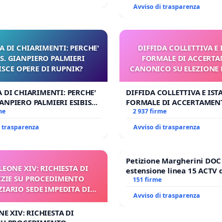
Avviso di trasparenza
A DI CHIARIMENTI: PERCHE'
DIFFIDA COLLETTIVA E
. GIANPIERO PALMIERI
FORMALE DI ACCERT
ISCE OPERE DI RUPNIK?
CANONICO SU ELEZIONE 
A DI CHIARIMENTI: PERCHE'
DIFFIDA COLLETTIVA E IS
ANPIERO PALMIERI ESIBISCE
FORMALE DI ACCERTAMEN
 RUPNIK?
me
CANONICO SU ELEZIONE L
2 937 firme
i trasparenza
Avviso di trasparenza
Petizione Margherini DOC
. LEONE XIV: RICHIESTA DI
estensione linea 15 ACTV 
ZIE SU PROCEDIMENTO
Marghera P.zza S. Antonio
151 firme
ZIARIO SEDE IMPEDITA DI
all'aeroporto Marco Polo ta
Avviso di trasparenza
BENEDETTO XVI
1,50
ONE XIV: RICHIESTA DI