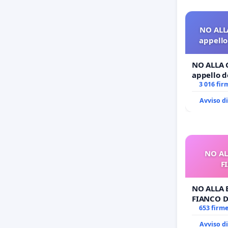
NO ALL
appello 
NO ALLA 
appello de
3 016 fir
Avviso d
NO AL
F
NO ALLA 
FIANCO D
653 firm
Avviso d