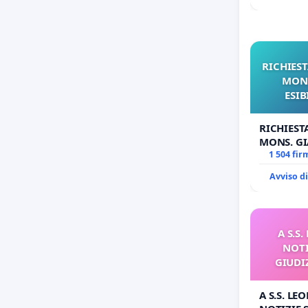
RICHIEST
MONS
ESIB
RICHIEST
MONS. GI
OPERE DI
1 504 fir
Avviso d
A S.S
NOTI
GIUDI
A S.S. LE