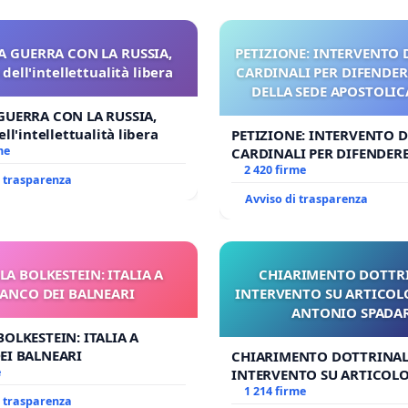
A GUERRA CON LA RUSSIA,
PETIZIONE: INTERVENTO D
dell'intellettualità libera
CARDINALI PER DIFENDERE
DELLA SEDE APOSTOLICA
UDG)
GUERRA CON LA RUSSIA,
ll'intellettualità libera
PETIZIONE: INTERVENTO DE
me
CARDINALI PER DIFENDERE 
DELLA SEDE APOSTOLICA (A
2 420 firme
i trasparenza
Avviso di trasparenza
LA BOLKESTEIN: ITALIA A
CHIARIMENTO DOTTRI
IANCO DEI BALNEARI
INTERVENTO SU ARTICOL
ANTONIO SPADA
BOLKESTEIN: ITALIA A
EI BALNEARI
CHIARIMENTO DOTTRINAL
e
INTERVENTO SU ARTICOLO
ANTONIO SPADARO
1 214 firme
i trasparenza