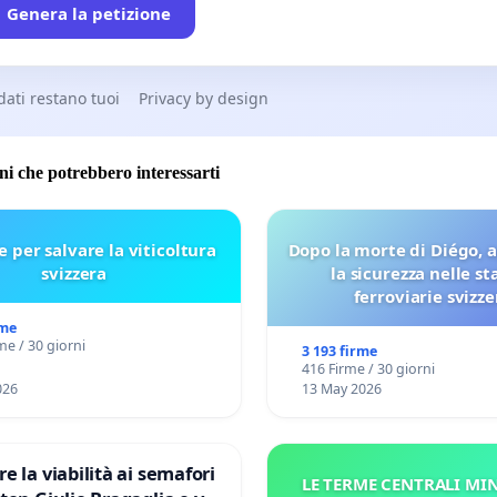
Genera la petizione
 dati restano tuoi
Privacy by design
oni che potrebbero interessarti
e per salvare la viticoltura
Dopo la morte di Diégo, 
svizzera
la sicurezza nelle st
ferroviarie svizze
rme
me / 30 giorni
3 193 firme
416 Firme / 30 giorni
026
13 May 2026
re la viabilità ai semafori
LE TERME CENTRALI MIN