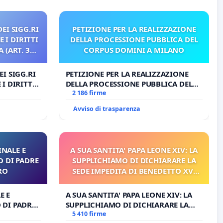
EI SIGG.RI
PETIZIONE PER LA REALIZZAZIONE
 I DIRITTI
DELLA PROCESSIONE PUBBLICA DEL
 (ART. 3
CORPUS DOMINI A MILANO
I SIGG.RI
PETIZIONE PER LA REALIZZAZIONE
I DIRITTI
DELLA PROCESSIONE PUBBLICA DEL
RT. 3 UDG)
CORPUS DOMINI A MILANO
2 186 firme
Avviso di trasparenza
NALE E
A SUA SANTITA' PAPA LEONE XIV: LA
O DI PADRE
SUPPLICHIAMO DI DICHIARARE LA
RO
SEDE IMPEDITA DI BENEDETTO XVI
E/O DI FAR APRIRE IL RELATIVO
PROCESSO
E E
A SUA SANTITA' PAPA LEONE XIV: LA
 DI PADRE
SUPPLICHIAMO DI DICHIARARE LA
SEDE IMPEDITA DI BENEDETTO XVI
5 410 firme