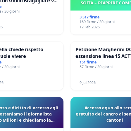
gaglia e via
SOFIA – RIAPRIRE COM
V MUNICIPIO DI ROMA
e
 / 30 giorni
3 517 firme
169 Firme / 30 giorni
26
12 Feb 2025
lla chiede rispetto -
Petizione Margherini D
vuole vivere
estensione linea 15 ACT
Marghera P.zza S. Anton
e
151 firme
 / 30 giorni
57 Firme / 30 giorni
all'aeroporto Marco Polo
€ 1,50
26
9 Jul 2026
za e diritto di accesso agli
Accesso equo allo sc
Sosteniamo il giornalista
gratuito del cancro al sen
 Milioni e chiediamo la
cantoni
zione dei verbali Pfas-Pfba