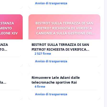
E/O DI FAR APRIRE IL RELATIVO
Avviso di trasparenza
PROCESSO
 ISTANZA
BISTROT SULLA TERRAZZA DI SAN
AMENTO
PIETRO? RICHIESTA DI VERIFICA
LEONE XIV
CANONICA SULLA GESTIONE DEL
CARD. GAMBETTI
TANZA
BISTROT SULLA TERRAZZA DI SAN
TO
PIETRO? RICHIESTA DI VERIFICA
EONE XIV
CANONICA SULLA GESTIONE DEL
2 527 firme
CARD. GAMBETTI
Avviso di trasparenza
Rimuovere Lele Adani dalle
da
telecronache sportive Rai
4 firme
riffa a €
Avviso di trasparenza