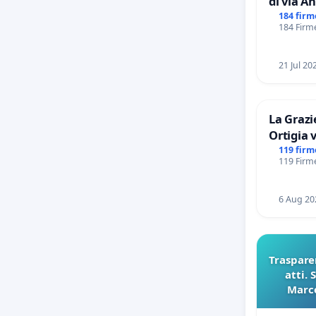
di via Anton Giulio Bra
Tieri X
184 firm
184 Firme
21 Jul 20
La Grazie
Ortigia 
119 firm
119 Firme
6 Aug 20
Trasparen
atti. 
Marco
pubblica