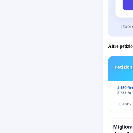
I tuoi
Altre petizi
Petizion
4 150 fi
2 733 Fir
30 Apr 2
Migliora