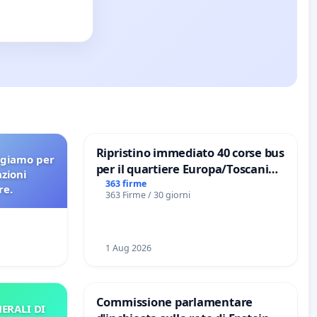
Ripristino immediato 40 corse bus
agiamo per
per il quartiere Europa/Toscanini
azioni
di Aprilia
363 firme
re.
363 Firme / 30 giorni
1 Aug 2026
Commissione parlamentare
ERALI DI