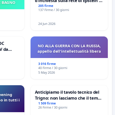
d'inchiesta sulla rete di Epstein e
E BAGNO
del Mossad: verità sugli Epstein
205 firme
137 Firme / 30 giorni
Files
24 Jun 2026
OC
NO ALLA GUERRA CON LA RUSSIA,
V da
appello dell'intellettualità libera
io
 tariffa a
3 016 firme
40 Firme / 30 giorni
5 May 2026
Anticipiamo il tavolo tecnico del
reening
Trigno: non lasciamo che il tempo
o in tutti i
rallenti le ricerche di Domenico
1 509 firme
26 Firme / 30 giorni
Racanati