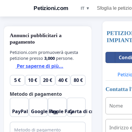
Petizioni.com
Sfoglia le petizio
IT ▼
PETIZIO
Annunci pubblicitari a
IMPIAN
pagamento
Petizioni.com promuoverà questa
Condi
petizione presso
3,000
persone.
Per saperne di più...
Petizi
5 €
10 €
20 €
40 €
80 €
Contatta l
Metodo di pagamento
Nome
PayPal
Google Pay
Apple Pay
Carta di credito
Indirizzo 
Metodo di pagamento