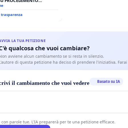
 SU PROCEDIMENTO
RIO SEDE IMPEDITA DI
me
O XVI
i trasparenza
AVVIA LA TUA PETIZIONE
C'è qualcosa che vuoi cambiare?
Non avviene alcun cambiamento se si resta in silenzio.
L'autore di questa petizione ha deciso di prendere l'iniziativa. Farai
Basato su IA
crivi il cambiamento che vuoi vedere
i con parole tue. L'IA preparerà per te una petizione efficace.