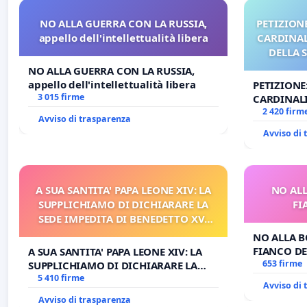
NO ALLA GUERRA CON LA RUSSIA,
PETIZIONE
appello dell'intellettualità libera
CARDINALI
DELLA 
NO ALLA GUERRA CON LA RUSSIA,
appello dell'intellettualità libera
PETIZIONE
3 015 firme
CARDINALI
DELLA SED
2 420 firm
Avviso di trasparenza
Avviso di
A SUA SANTITA' PAPA LEONE XIV: LA
NO ALL
SUPPLICHIAMO DI DICHIARARE LA
FI
SEDE IMPEDITA DI BENEDETTO XVI
E/O DI FAR APRIRE IL RELATIVO
NO ALLA B
PROCESSO
FIANCO DE
A SUA SANTITA' PAPA LEONE XIV: LA
653 firme
SUPPLICHIAMO DI DICHIARARE LA
SEDE IMPEDITA DI BENEDETTO XVI E/O
5 410 firme
Avviso di
DI FAR APRIRE IL RELATIVO PROCESSO
Avviso di trasparenza