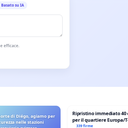
Basato su IA
e efficace.
Ripristino immediato 40 
orte di Diégo, agiamo per
per il quartiere Europa/
icurezza nelle stazioni
di Aprilia
339 firme