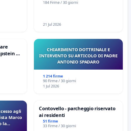
184 Firme / 30 giorni
21 Jul 2026
are
CHIARIMENTO DOTTRINALE E
Epstein e
INTERVENTO SU ARTICOLO DI PADRE
Epstein
ANTONIO SPADARO
1 214 firme
90 Firme / 30 giorni
1 Jul 2026
Contovello - parcheggio riservato
ccesso agli
ai residenti
lista Marco
51 firme
 la
33 Firme / 30 giorni
 Pfas-Pfba