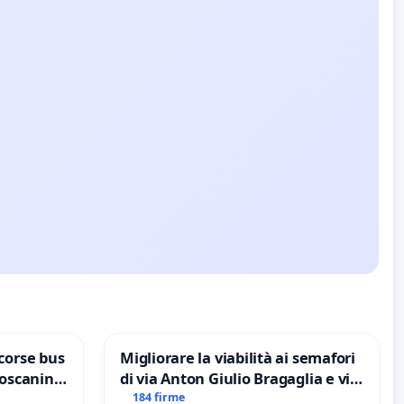
corse bus
Migliorare la viabilità ai semafori
Toscanini
di via Anton Giulio Bragaglia e via
Tieri XV MUNICIPIO DI ROMA
184 firme