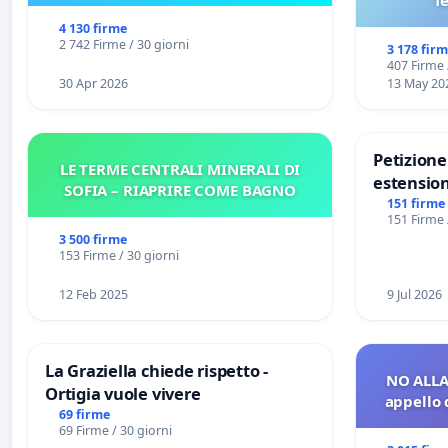
f
4 130 firme
2 742 Firme / 30 giorni
3 178 fir
407 Firme 
30 Apr 2026
13 May 20
Petizion
LE TERME CENTRALI MINERALI DI
estension
SOFIA – RIAPRIRE COME BAGNO
Marghera 
151 firme
151 Firme 
all'aerop
3 500 firme
€ 1,50
153 Firme / 30 giorni
12 Feb 2025
9 Jul 2026
La Graziella chiede rispetto -
NO ALLA
Ortigia vuole vivere
appello 
69 firme
69 Firme / 30 giorni