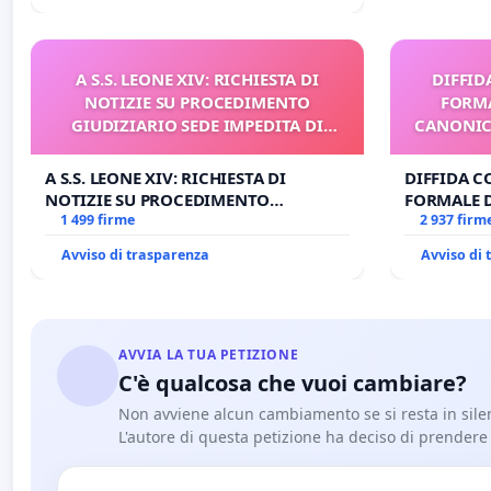
A S.S. LEONE XIV: RICHIESTA DI
DIFFID
NOTIZIE SU PROCEDIMENTO
FORMA
GIUDIZIARIO SEDE IMPEDITA DI
CANONICO
BENEDETTO XVI
A S.S. LEONE XIV: RICHIESTA DI
DIFFIDA C
NOTIZIE SU PROCEDIMENTO
FORMALE 
GIUDIZIARIO SEDE IMPEDITA DI
1 499 firme
CANONICO 
2 937 firm
BENEDETTO XVI
Avviso di trasparenza
Avviso di
AVVIA LA TUA PETIZIONE
C'è qualcosa che vuoi cambiare?
Non avviene alcun cambiamento se si resta in sile
L'autore di questa petizione ha deciso di prendere l'