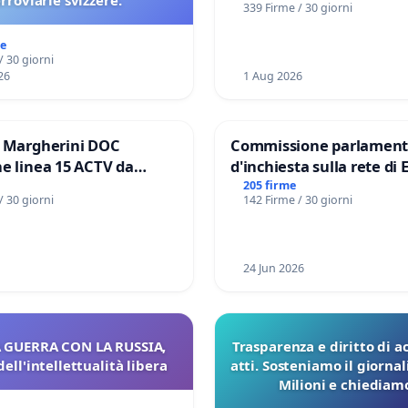
erroviarie svizzere.
339 Firme / 30 giorni
me
/ 30 giorni
26
1 Aug 2026
e Margherini DOC
Commissione parlament
e linea 15 ACTV da
d'inchiesta sulla rete di 
P.zza S. Antonio
del Mossad: verità sugli 
205 firme
/ 30 giorni
142 Firme / 30 giorni
orto Marco Polo tariffa a
Files
24 Jun 2026
 GUERRA CON LA RUSSIA,
Trasparenza e diritto di a
dell'intellettualità libera
atti. Sosteniamo il giorna
Milioni e chiediamo
pubblicazione dei verbali