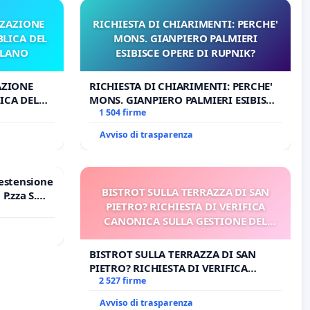
ZZAZIONE
RICHIESTA DI CHIARIMENTI: PERCHE'
LICA DEL
MONS. GIANPIERO PALMIERI
ILANO
ESIBISCE OPERE DI RUPNIK?
AZIONE
RICHIESTA DI CHIARIMENTI: PERCHE'
ICA DEL
MONS. GIANPIERO PALMIERI ESIBISCE
O
OPERE DI RUPNIK?
1 504 firme
Avviso di trasparenza
estensione
BISTROT SULLA TERRAZZA DI SAN
P.zza S.
PIETRO? RICHIESTA DI VERIFICA
o Polo
CANONICA SULLA GESTIONE DEL
CARD. GAMBETTI
BISTROT SULLA TERRAZZA DI SAN
PIETRO? RICHIESTA DI VERIFICA
CANONICA SULLA GESTIONE DEL
2 527 firme
CARD. GAMBETTI
Avviso di trasparenza