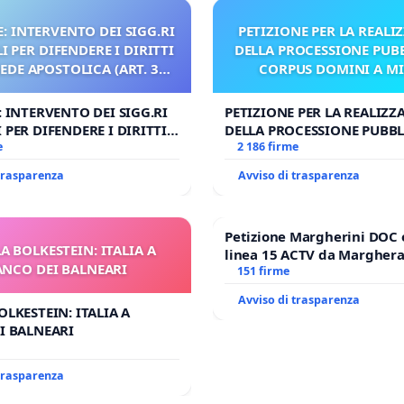
: INTERVENTO DEI SIGG.RI
PETIZIONE PER LA REALI
 PER DIFENDERE I DIRITTI
DELLA PROCESSIONE PUBB
SEDE APOSTOLICA (ART. 3
CORPUS DOMINI A M
UDG)
: INTERVENTO DEI SIGG.RI
PETIZIONE PER LA REALIZZ
 PER DIFENDERE I DIRITTI
DELLA PROCESSIONE PUBBL
E APOSTOLICA (ART. 3 UDG)
e
CORPUS DOMINI A MILAN
2 186 firme
 trasparenza
Avviso di trasparenza
Petizione Margherini DOC 
A BOLKESTEIN: ITALIA A
linea 15 ACTV da Marghera 
ANCO DEI BALNEARI
Antonio all'aeroporto Marc
151 firme
tariffa a € 1,50
Avviso di trasparenza
OLKESTEIN: ITALIA A
I BALNEARI
 trasparenza