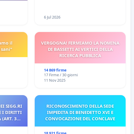
eneta
6 Jul 2026
amo il
VERGOGNA! FERMIAMO LA NOMINA
 sani"
DI BASSETTI AI VERTICI DELLA
RICERCA PUBBLICA
14 869 firme
17 Firme / 30 giorni
11 Nov 2025
EI SIGG.RI
RICONOSCIMENTO DELLA SEDE
 I DIRITTI
IMPEDITA DI BENEDETTO XVI E
(ART. 3
CONVOCAZIONE DEL CONCLAVE
18 921 firme