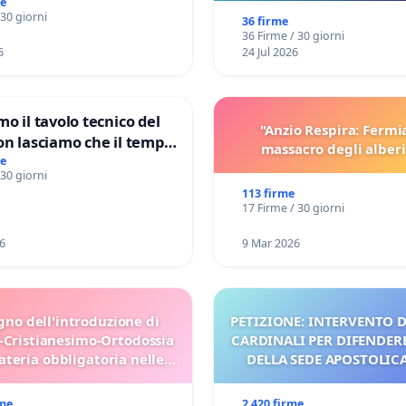
me
sulla Pedemontana V
 30 giorni
36 firme
36 Firme / 30 giorni
6
24 Jul 2026
mo il tavolo tecnico del
"Anzio Respira: Fermi
on lasciamo che il tempo
massacro degli alberi
le ricerche di Domenico
me
 30 giorni
113 firme
17 Firme / 30 giorni
6
9 Mar 2026
gno dell'introduzione di
PETIZIONE: INTERVENTO D
-Cristianesimo-Ortodossia
CARDINALI PER DIFENDERE
teria obbligatoria nelle
DELLA SEDE APOSTOLICA 
scuole bulgare.
UDG)
rme
2 420 firme