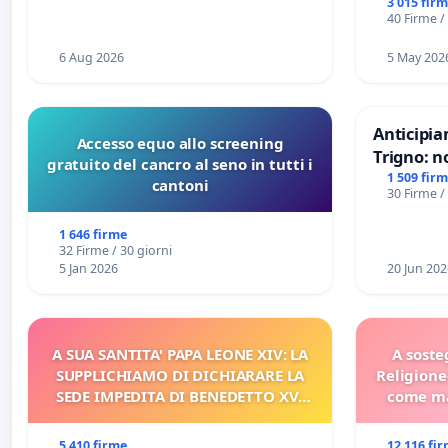
3 015 fir
40 Firme /
6 Aug 2026
5 May 202
Anticipia
Accesso equo allo screening
Trigno: n
gratuito del cancro al seno in tutti i
rallenti 
1 509 fir
cantoni
30 Firme /
Racanati
1 646 firme
32 Firme / 30 giorni
5 Jan 2026
20 Jun 202
A SUA SANTITA' PAPA LEONE XIV: LA
A soste
SUPPLICHIAMO DI DICHIARARE LA
Religione
SEDE IMPEDITA DI BENEDETTO XVI
come ma
E/O DI FAR APRIRE IL RELATIVO
PROCESSO
5 410 firme
12 116 fi