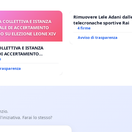
Rimuovere Lele Adani dall
A COLLETTIVA E ISTANZA
telecronache sportive Rai
LE DI ACCERTAMENTO
4 firme
 SU ELEZIONE LEONE XIV
Avviso di trasparenza
OLLETTIVA E ISTANZA
DI ACCERTAMENTO
SU ELEZIONE LEONE XIV
e
 trasparenza
nzio.
iniziativa. Farai lo stesso?