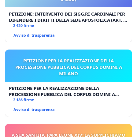
PETIZIONE: INTERVENTO DEI SIGG.RI CARDINALI PER
DIFENDERE I DIRITTI DELLA SEDE APOSTOLICA (ART. 3
UDG)
2 420 firme
Avviso di trasparenza
PETIZIONE PER LA REALIZZAZIONE DELLA
PROCESSIONE PUBBLICA DEL CORPUS DOMINI A
MILANO
PETIZIONE PER LA REALIZZAZIONE DELLA
PROCESSIONE PUBBLICA DEL CORPUS DOMINI A
MILANO
2 186 firme
Avviso di trasparenza
A SUA SANTITA' PAPA LEONE XIV: LA SUPPLICHIAMO