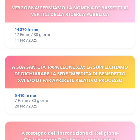
VERGOGNA! FERMIAMO LA NOMINA DI BASSETTI AI
VERTICI DELLA RICERCA PUBBLICA
14 870 firme
17 Firme / 30 giorni
11 Nov 2025
A SUA SANTITA' PAPA LEONE XIV: LA SUPPLICHIAMO
DI DICHIARARE LA SEDE IMPEDITA DI BENEDETTO
XVI E/O DI FAR APRIRE IL RELATIVO PROCESSO
5 410 firme
7 Firme / 30 giorni
20 Nov 2025
A sostegno dell'introduzione di Religione-
Cristianesimo-Ortodossia come materia