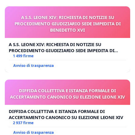
A S.S. LEONE XIV: RICHIESTA DI NOTIZIE SU
PROCEDIMENTO GIUDIZIARIO SEDE IMPEDITA DI
BENEDETTO XVI
A S.S. LEONE XIV: RICHIESTA DI NOTIZIE SU
PROCEDIMENTO GIUDIZIARIO SEDE IMPEDITA DI
BENEDETTO XVI
1 499 firme
Avviso di trasparenza
DIFFIDA COLLETTIVA E ISTANZA FORMALE DI
ACCERTAMENTO CANONICO SU ELEZIONE LEONE XIV
DIFFIDA COLLETTIVA E ISTANZA FORMALE DI
ACCERTAMENTO CANONICO SU ELEZIONE LEONE XIV
2 937 firme
Avviso di trasparenza