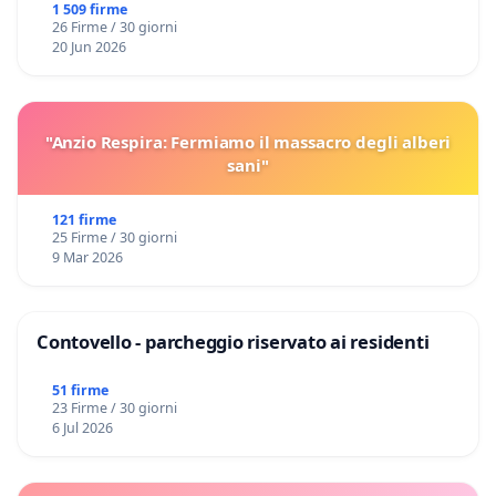
Domenico Racanati
1 509 firme
26 Firme / 30 giorni
20 Jun 2026
"Anzio Respira: Fermiamo il massacro degli alberi
sani"
121 firme
25 Firme / 30 giorni
9 Mar 2026
Contovello - parcheggio riservato ai residenti
51 firme
23 Firme / 30 giorni
6 Jul 2026