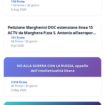
118 firme
118 Firme / 30 giorni
6 Aug 2026
Petizione Margherini DOC estensione linea 15
ACTV da Marghera P.zza S. Antonio all'aeroporto
Marco Polo tariffa a € 1,50
151 firme
58 Firme / 30 giorni
9 Jul 2026
NO ALLA GUERRA CON LA RUSSIA, appello
dell'intellettualità libera
3 016 firme
40 Firme / 30 giorni
5 May 2026