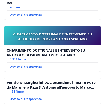
Rai
4 firme
Avviso di trasparenza
CHIARIMENTO DOTTRINALE E INTERVENTO SU
ARTICOLO DI PADRE ANTONIO SPADARO
CHIARIMENTO DOTTRINALE E INTERVENTO SU
ARTICOLO DI PADRE ANTONIO SPADARO
1 214 firme
Avviso di trasparenza
Petizione Margherini DOC estensione linea 15 ACTV
da Marghera P.zza S. Antonio all'aeroporto Marco
Polo tariffa a € 1,50
151 firme
Avviso di trasparenza