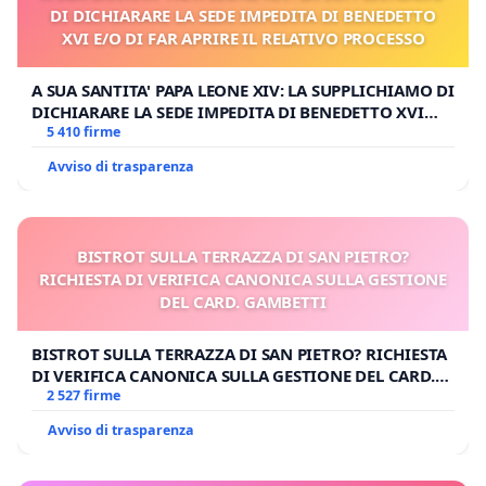
DI DICHIARARE LA SEDE IMPEDITA DI BENEDETTO
XVI E/O DI FAR APRIRE IL RELATIVO PROCESSO
A SUA SANTITA' PAPA LEONE XIV: LA SUPPLICHIAMO DI
DICHIARARE LA SEDE IMPEDITA DI BENEDETTO XVI
E/O DI FAR APRIRE IL RELATIVO PROCESSO
5 410 firme
Avviso di trasparenza
BISTROT SULLA TERRAZZA DI SAN PIETRO?
RICHIESTA DI VERIFICA CANONICA SULLA GESTIONE
DEL CARD. GAMBETTI
BISTROT SULLA TERRAZZA DI SAN PIETRO? RICHIESTA
DI VERIFICA CANONICA SULLA GESTIONE DEL CARD.
GAMBETTI
2 527 firme
Avviso di trasparenza