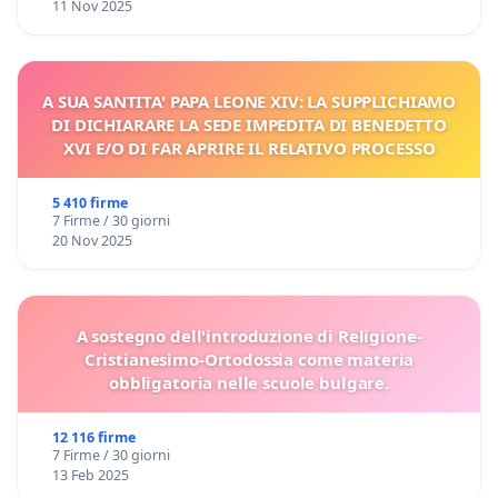
11 Nov 2025
A SUA SANTITA' PAPA LEONE XIV: LA SUPPLICHIAMO
DI DICHIARARE LA SEDE IMPEDITA DI BENEDETTO
XVI E/O DI FAR APRIRE IL RELATIVO PROCESSO
5 410 firme
7 Firme / 30 giorni
20 Nov 2025
A sostegno dell'introduzione di Religione-
Cristianesimo-Ortodossia come materia
obbligatoria nelle scuole bulgare.
12 116 firme
7 Firme / 30 giorni
13 Feb 2025