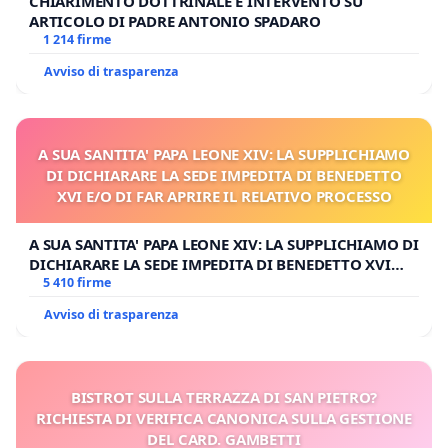
CHIARIMENTO DOTTRINALE E INTERVENTO SU
ARTICOLO DI PADRE ANTONIO SPADARO
1 214 firme
Avviso di trasparenza
A SUA SANTITA' PAPA LEONE XIV: LA SUPPLICHIAMO
DI DICHIARARE LA SEDE IMPEDITA DI BENEDETTO
XVI E/O DI FAR APRIRE IL RELATIVO PROCESSO
A SUA SANTITA' PAPA LEONE XIV: LA SUPPLICHIAMO DI
DICHIARARE LA SEDE IMPEDITA DI BENEDETTO XVI
E/O DI FAR APRIRE IL RELATIVO PROCESSO
5 410 firme
Avviso di trasparenza
BISTROT SULLA TERRAZZA DI SAN PIETRO?
RICHIESTA DI VERIFICA CANONICA SULLA GESTIONE
DEL CARD. GAMBETTI