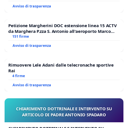
Avviso di trasparenza
Petizione Margherini DOC estensione linea 15 ACTV
da Marghera P.zza S. Antonio all'aeroporto Marco
Polo tariffa a € 1,50
151 firme
Avviso di trasparenza
Rimuovere Lele Adani dalle telecronache sportive
Rai
4 firme
Avviso di trasparenza
CHIARIMENTO DOTTRINALE E INTERVENTO SU
ARTICOLO DI PADRE ANTONIO SPADARO