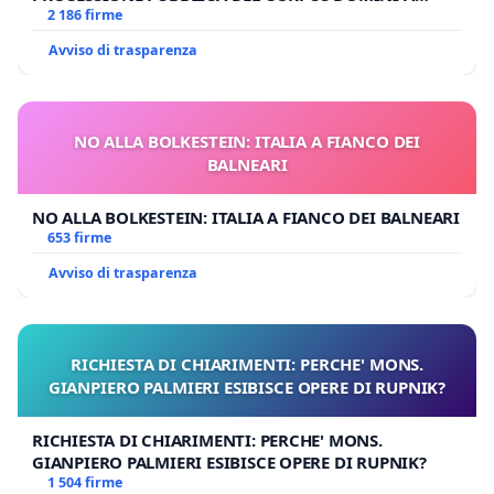
MILANO
2 186 firme
Avviso di trasparenza
NO ALLA BOLKESTEIN: ITALIA A FIANCO DEI
BALNEARI
NO ALLA BOLKESTEIN: ITALIA A FIANCO DEI BALNEARI
653 firme
Avviso di trasparenza
RICHIESTA DI CHIARIMENTI: PERCHE' MONS.
GIANPIERO PALMIERI ESIBISCE OPERE DI RUPNIK?
RICHIESTA DI CHIARIMENTI: PERCHE' MONS.
GIANPIERO PALMIERI ESIBISCE OPERE DI RUPNIK?
1 504 firme