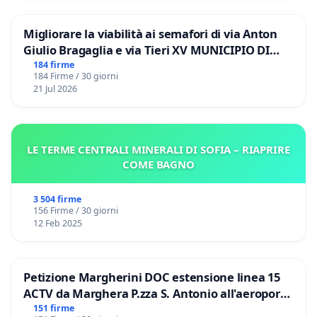
Migliorare la viabilità ai semafori di via Anton
Giulio Bragaglia e via Tieri XV MUNICIPIO DI
ROMA
184 firme
184 Firme / 30 giorni
21 Jul 2026
LE TERME CENTRALI MINERALI DI SOFIA – RIAPRIRE
COME BAGNO
3 504 firme
156 Firme / 30 giorni
12 Feb 2025
Petizione Margherini DOC estensione linea 15
ACTV da Marghera P.zza S. Antonio all'aeroporto
Marco Polo tariffa a € 1,50
151 firme