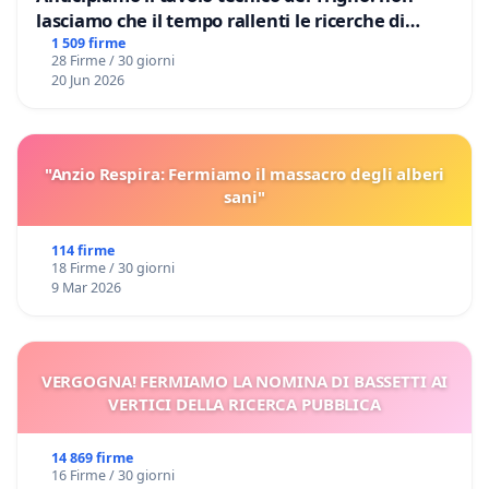
lasciamo che il tempo rallenti le ricerche di
Domenico Racanati
1 509 firme
28 Firme / 30 giorni
20 Jun 2026
"Anzio Respira: Fermiamo il massacro degli alberi
sani"
114 firme
18 Firme / 30 giorni
9 Mar 2026
VERGOGNA! FERMIAMO LA NOMINA DI BASSETTI AI
VERTICI DELLA RICERCA PUBBLICA
14 869 firme
16 Firme / 30 giorni