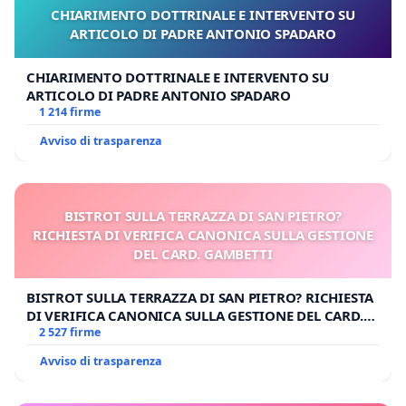
CHIARIMENTO DOTTRINALE E INTERVENTO SU
ARTICOLO DI PADRE ANTONIO SPADARO
CHIARIMENTO DOTTRINALE E INTERVENTO SU
ARTICOLO DI PADRE ANTONIO SPADARO
1 214 firme
Avviso di trasparenza
BISTROT SULLA TERRAZZA DI SAN PIETRO?
RICHIESTA DI VERIFICA CANONICA SULLA GESTIONE
DEL CARD. GAMBETTI
BISTROT SULLA TERRAZZA DI SAN PIETRO? RICHIESTA
DI VERIFICA CANONICA SULLA GESTIONE DEL CARD.
GAMBETTI
2 527 firme
Avviso di trasparenza