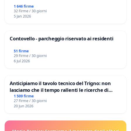
1 646 firme
32 Firme / 30 giorni
5 Jan 2026
Contovello - parcheggio riservato ai residenti
51 firme
29 Firme / 30 giorni
6 Jul 2026
Anticipiamo il tavolo tecnico del Trigno: non
lasciamo che il tempo rallenti le ricerche di
Domenico Racanati
1 509 firme
27 Firme / 30 giorni
20 Jun 2026