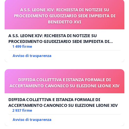
A S.S. LEONE XIV: RICHIESTA DI NOTIZIE SU
PROCEDIMENTO GIUDIZIARIO SEDE IMPEDITA DI
BENEDETTO XVI
A S.S. LEONE XIV: RICHIESTA DI NOTIZIE SU
PROCEDIMENTO GIUDIZIARIO SEDE IMPEDITA DI
BENEDETTO XVI
1 499 firme
Avviso di trasparenza
DIFFIDA COLLETTIVA E ISTANZA FORMALE DI
ACCERTAMENTO CANONICO SU ELEZIONE LEONE XIV
DIFFIDA COLLETTIVA E ISTANZA FORMALE DI
ACCERTAMENTO CANONICO SU ELEZIONE LEONE XIV
2 937 firme
Avviso di trasparenza