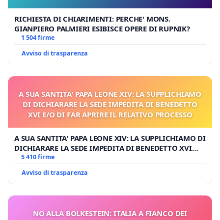
RICHIESTA DI CHIARIMENTI: PERCHE' MONS.
GIANPIERO PALMIERI ESIBISCE OPERE DI RUPNIK?
1 504 firme
Avviso di trasparenza
A SUA SANTITA' PAPA LEONE XIV: LA SUPPLICHIAMO
DI DICHIARARE LA SEDE IMPEDITA DI BENEDETTO
XVI E/O DI FAR APRIRE IL RELATIVO PROCESSO
A SUA SANTITA' PAPA LEONE XIV: LA SUPPLICHIAMO DI
DICHIARARE LA SEDE IMPEDITA DI BENEDETTO XVI
E/O DI FAR APRIRE IL RELATIVO PROCESSO
5 410 firme
Avviso di trasparenza
NO ALLA BOLKESTEIN: ITALIA A FIANCO DEI