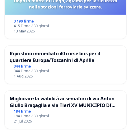
Dopo la morte di Diégo, agiamo per la sicurezza
nelle stazioni ferroviarie svizzere.
3 190 firme
415 Firme / 30 giorni
13 May 2026
Ripristino immediato 40 corse bus per il
quartiere Europa/Toscanini di Aprilia
344 firme
344 Firme / 30 giorni
1 Aug 2026
Migliorare la viabilità ai semafori di via Anton
Giulio Bragaglia e via Tieri XV MUNICIPIO DI
ROMA
184 firme
184 Firme / 30 giorni
21 Jul 2026