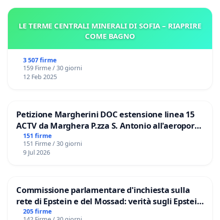
LE TERME CENTRALI MINERALI DI SOFIA – RIAPRIRE
COME BAGNO
3 507 firme
159 Firme / 30 giorni
12 Feb 2025
Petizione Margherini DOC estensione linea 15
ACTV da Marghera P.zza S. Antonio all'aeroporto
Marco Polo tariffa a € 1,50
151 firme
151 Firme / 30 giorni
9 Jul 2026
Commissione parlamentare d'inchiesta sulla
rete di Epstein e del Mossad: verità sugli Epstein
Files
205 firme
142 Firme / 30 giorni