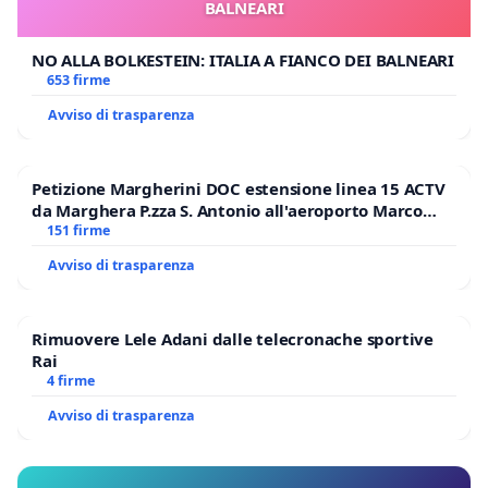
BALNEARI
NO ALLA BOLKESTEIN: ITALIA A FIANCO DEI BALNEARI
653 firme
Avviso di trasparenza
Petizione Margherini DOC estensione linea 15 ACTV
da Marghera P.zza S. Antonio all'aeroporto Marco
Polo tariffa a € 1,50
151 firme
Avviso di trasparenza
Rimuovere Lele Adani dalle telecronache sportive
Rai
4 firme
Avviso di trasparenza