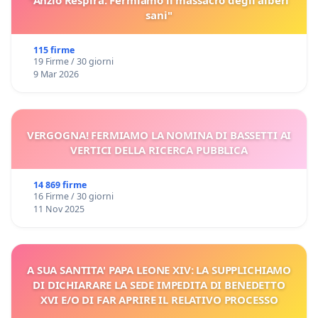
"Anzio Respira: Fermiamo il massacro degli alberi
sani"
115 firme
19 Firme / 30 giorni
9 Mar 2026
VERGOGNA! FERMIAMO LA NOMINA DI BASSETTI AI
VERTICI DELLA RICERCA PUBBLICA
14 869 firme
16 Firme / 30 giorni
11 Nov 2025
A SUA SANTITA' PAPA LEONE XIV: LA SUPPLICHIAMO
DI DICHIARARE LA SEDE IMPEDITA DI BENEDETTO
XVI E/O DI FAR APRIRE IL RELATIVO PROCESSO