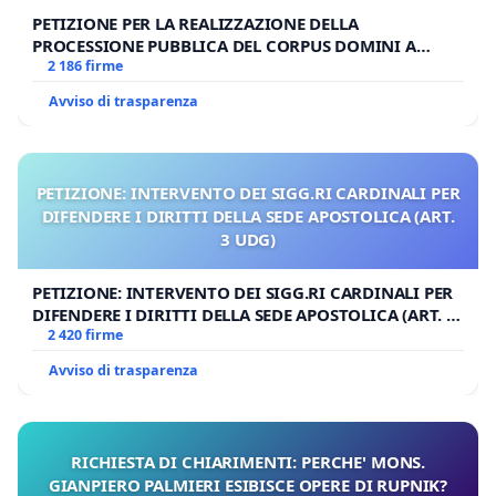
PETIZIONE PER LA REALIZZAZIONE DELLA
PROCESSIONE PUBBLICA DEL CORPUS DOMINI A
MILANO
2 186 firme
Avviso di trasparenza
PETIZIONE: INTERVENTO DEI SIGG.RI CARDINALI PER
DIFENDERE I DIRITTI DELLA SEDE APOSTOLICA (ART.
3 UDG)
PETIZIONE: INTERVENTO DEI SIGG.RI CARDINALI PER
DIFENDERE I DIRITTI DELLA SEDE APOSTOLICA (ART. 3
UDG)
2 420 firme
Avviso di trasparenza
RICHIESTA DI CHIARIMENTI: PERCHE' MONS.
GIANPIERO PALMIERI ESIBISCE OPERE DI RUPNIK?