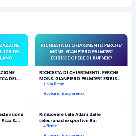
ZZAZIONE
RICHIESTA DI CHIARIMENTI: PERCHE'
LICA DEL
MONS. GIANPIERO PALMIERI
ILANO
ESIBISCE OPERE DI RUPNIK?
AZIONE
RICHIESTA DI CHIARIMENTI: PERCHE'
ICA DEL
MONS. GIANPIERO PALMIERI ESIBISCE
O
OPERE DI RUPNIK?
1 504 firme
Avviso di trasparenza
estensione
Rimuovere Lele Adani dalle
P.zza S.
telecronache sportive Rai
o Polo
4 firme
Avviso di trasparenza