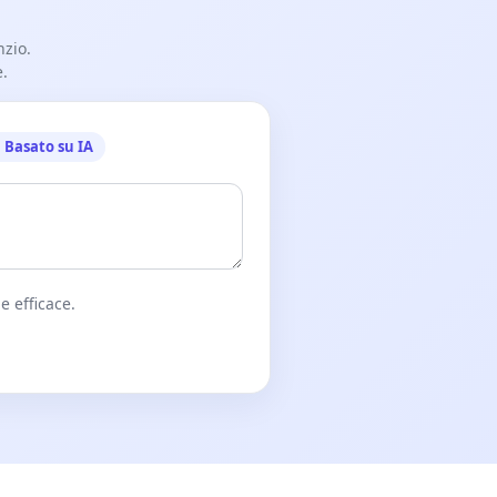
nzio.
e.
Basato su IA
e efficace.