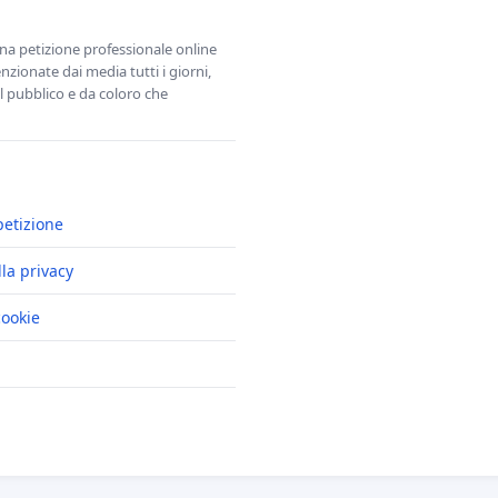
una petizione professionale online
zionate dai media tutti i giorni,
l pubblico e da coloro che
petizione
lla privacy
cookie