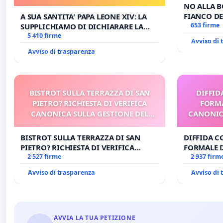
E/O DI FAR APRIRE IL RELATIVO
NO ALLA B
PROCESSO
FIANCO DE
A SUA SANTITA' PAPA LEONE XIV: LA
653 firme
SUPPLICHIAMO DI DICHIARARE LA
SEDE IMPEDITA DI BENEDETTO XVI E/O
5 410 firme
Avviso di
DI FAR APRIRE IL RELATIVO PROCESSO
Avviso di trasparenza
BISTROT SULLA TERRAZZA DI SAN
DIFFID
PIETRO? RICHIESTA DI VERIFICA
FORMA
CANONICA SULLA GESTIONE DEL
CANONICO
CARD. GAMBETTI
BISTROT SULLA TERRAZZA DI SAN
DIFFIDA C
PIETRO? RICHIESTA DI VERIFICA
FORMALE 
CANONICA SULLA GESTIONE DEL
2 527 firme
CANONICO 
2 937 firm
CARD. GAMBETTI
Avviso di trasparenza
Avviso di
AVVIA LA TUA PETIZIONE