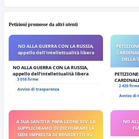
Petizioni promosse da altri utenti
NO ALLA GUERRA CON LA RUSSIA,
PETIZIONE
appello dell'intellettualità libera
CARDINALI
DELLA 
NO ALLA GUERRA CON LA RUSSIA,
appello dell'intellettualità libera
PETIZIONE
3 016 firme
CARDINALI
DELLA SED
2 420 firm
Avviso di trasparenza
Avviso di
A SUA SANTITA' PAPA LEONE XIV: LA
NO ALL
SUPPLICHIAMO DI DICHIARARE LA
FI
SEDE IMPEDITA DI BENEDETTO XVI