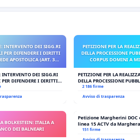
: INTERVENTO DEI SIGG.RI
PETIZIONE PER LA REALI
 PER DIFENDERE I DIRITTI
DELLA PROCESSIONE PUBB
SEDE APOSTOLICA (ART. 3
CORPUS DOMINI A M
UDG)
: INTERVENTO DEI SIGG.RI
PETIZIONE PER LA REALIZZ
 PER DIFENDERE I DIRITTI
DELLA PROCESSIONE PUBBL
E APOSTOLICA (ART. 3 UDG)
e
CORPUS DOMINI A MILAN
2 186 firme
 trasparenza
Avviso di trasparenza
Petizione Margherini DOC 
A BOLKESTEIN: ITALIA A
linea 15 ACTV da Marghera 
ANCO DEI BALNEARI
Antonio all'aeroporto Marc
151 firme
tariffa a € 1,50
Avviso di trasparenza