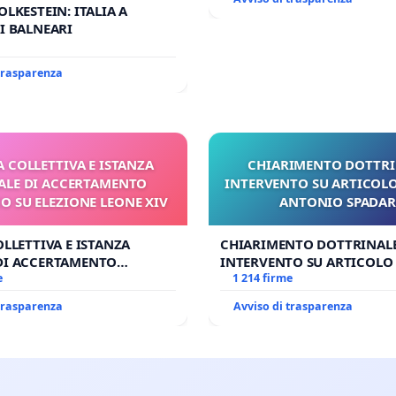
OLKESTEIN: ITALIA A
I BALNEARI
 trasparenza
A COLLETTIVA E ISTANZA
CHIARIMENTO DOTTRI
LE DI ACCERTAMENTO
INTERVENTO SU ARTICOLO
 SU ELEZIONE LEONE XIV
ANTONIO SPADA
OLLETTIVA E ISTANZA
CHIARIMENTO DOTTRINALE
DI ACCERTAMENTO
INTERVENTO SU ARTICOLO 
SU ELEZIONE LEONE XIV
e
ANTONIO SPADARO
1 214 firme
 trasparenza
Avviso di trasparenza