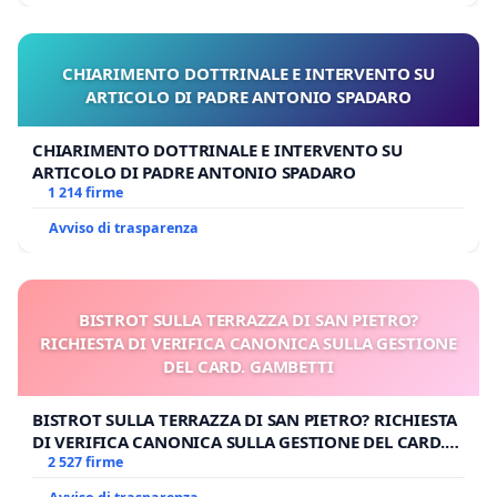
CHIARIMENTO DOTTRINALE E INTERVENTO SU
ARTICOLO DI PADRE ANTONIO SPADARO
CHIARIMENTO DOTTRINALE E INTERVENTO SU
ARTICOLO DI PADRE ANTONIO SPADARO
1 214 firme
Avviso di trasparenza
BISTROT SULLA TERRAZZA DI SAN PIETRO?
RICHIESTA DI VERIFICA CANONICA SULLA GESTIONE
DEL CARD. GAMBETTI
BISTROT SULLA TERRAZZA DI SAN PIETRO? RICHIESTA
DI VERIFICA CANONICA SULLA GESTIONE DEL CARD.
GAMBETTI
2 527 firme