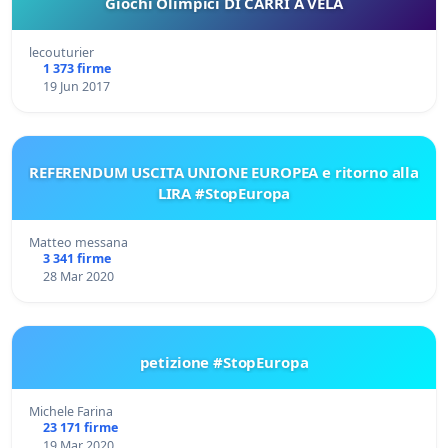
Giochi Olimpici DI CARRI A VELA
lecouturier
1 373 firme
19 Jun 2017
REFERENDUM USCITA UNIONE EUROPEA e ritorno alla
LIRA #StopEuropa
Matteo messana
3 341 firme
28 Mar 2020
petizione #StopEuropa
Michele Farina
23 171 firme
19 Mar 2020