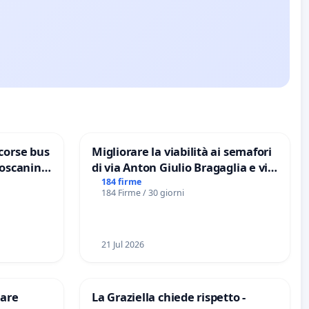
corse bus
Migliorare la viabilità ai semafori
Toscanini
di via Anton Giulio Bragaglia e via
Tieri XV MUNICIPIO DI ROMA
184 firme
184 Firme / 30 giorni
21 Jul 2026
are
La Graziella chiede rispetto -