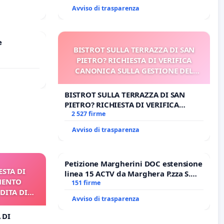
DI FAR APRIRE IL RELATIVO PROCESSO
Avviso di trasparenza
e
BISTROT SULLA TERRAZZA DI SAN
PIETRO? RICHIESTA DI VERIFICA
CANONICA SULLA GESTIONE DEL
CARD. GAMBETTI
BISTROT SULLA TERRAZZA DI SAN
PIETRO? RICHIESTA DI VERIFICA
CANONICA SULLA GESTIONE DEL
2 527 firme
CARD. GAMBETTI
Avviso di trasparenza
Petizione Margherini DOC estensione
ESTA DI
linea 15 ACTV da Marghera P.zza S.
MENTO
Antonio all'aeroporto Marco Polo
151 firme
DITA DI
tariffa a € 1,50
Avviso di trasparenza
 DI