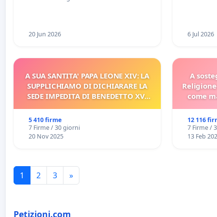
Racanati
20 Jun 2026
6 Jul 2026
A SUA SANTITA' PAPA LEONE XIV: LA
A soste
SUPPLICHIAMO DI DICHIARARE LA
Religione
SEDE IMPEDITA DI BENEDETTO XVI
come ma
E/O DI FAR APRIRE IL RELATIVO
PROCESSO
5 410 firme
12 116 fi
7 Firme / 30 giorni
7 Firme / 
20 Nov 2025
13 Feb 20
1
2
3
»
Petizioni.com