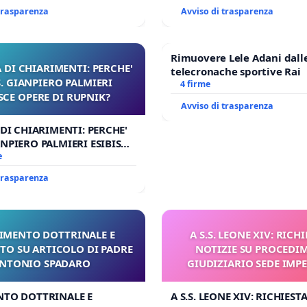
 trasparenza
Avviso di trasparenza
Rimuovere Lele Adani dall
 DI CHIARIMENTI: PERCHE'
telecronache sportive Rai
 GIANPIERO PALMIERI
4 firme
SCE OPERE DI RUPNIK?
Avviso di trasparenza
 DI CHIARIMENTI: PERCHE'
NPIERO PALMIERI ESIBISCE
RUPNIK?
e
 trasparenza
IMENTO DOTTRINALE E
A S.S. LEONE XIV: RICHI
TO SU ARTICOLO DI PADRE
NOTIZIE SU PROCEDI
NTONIO SPADARO
GIUDIZIARIO SEDE IMPE
BENEDETTO XVI
NTO DOTTRINALE E
A S.S. LEONE XIV: RICHIESTA