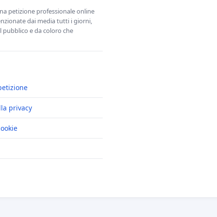
una petizione professionale online
zionate dai media tutti i giorni,
l pubblico e da coloro che
petizione
lla privacy
cookie