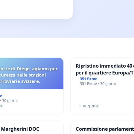
Ripristino immediato 40 
orte di Diégo, agiamo per
per il quartiere Europa/
icurezza nelle stazioni
di Aprilia
351 firme
erroviarie svizzere.
351 Firme / 30 giorni
me
/ 30 giorni
26
1 Aug 2026
e Margherini DOC
Commissione parlament