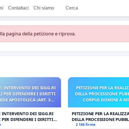
ni
Contattaci
Chi siamo
Cerca
a pagina della petizione e riprova.
: INTERVENTO DEI SIGG.RI
PETIZIONE PER LA REALI
 PER DIFENDERE I DIRITTI
DELLA PROCESSIONE PUBB
SEDE APOSTOLICA (ART. 3
CORPUS DOMINI A M
UDG)
: INTERVENTO DEI SIGG.RI
PETIZIONE PER LA REALIZZ
 PER DIFENDERE I DIRITTI
DELLA PROCESSIONE PUBBL
E APOSTOLICA (ART. 3 UDG)
e
CORPUS DOMINI A MILAN
2 186 firme