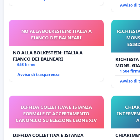
Avviso di
NO ALLA BOLKESTEIN: ITALIA A
RICHIESTA
FIANCO DEI BALNEARI
MONS.
ESIBI
NO ALLA BOLKESTEIN: ITALIA A
FIANCO DEI BALNEARI
RICHIESTA
653 firme
MONS. GIA
OPERE DI 
1 504 firm
Avviso di trasparenza
Avviso di
DIFFIDA COLLETTIVA E ISTANZA
CHIAR
FORMALE DI ACCERTAMENTO
INTERVEN
CANONICO SU ELEZIONE LEONE XIV
A
DIFFIDA COLLETTIVA E ISTANZA
CHIARIME