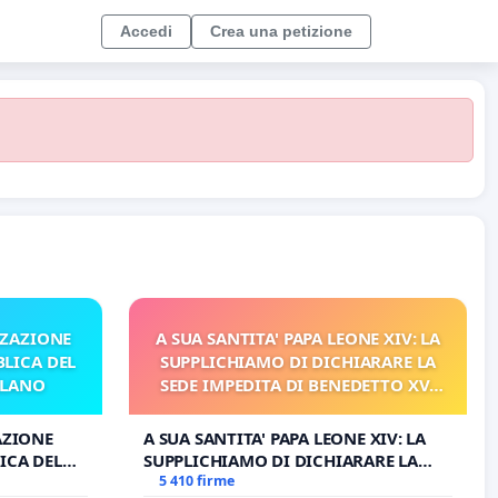
Accedi
Crea una petizione
ZZAZIONE
A SUA SANTITA' PAPA LEONE XIV: LA
LICA DEL
SUPPLICHIAMO DI DICHIARARE LA
ILANO
SEDE IMPEDITA DI BENEDETTO XVI
E/O DI FAR APRIRE IL RELATIVO
PROCESSO
AZIONE
A SUA SANTITA' PAPA LEONE XIV: LA
ICA DEL
SUPPLICHIAMO DI DICHIARARE LA
O
SEDE IMPEDITA DI BENEDETTO XVI E/O
5 410 firme