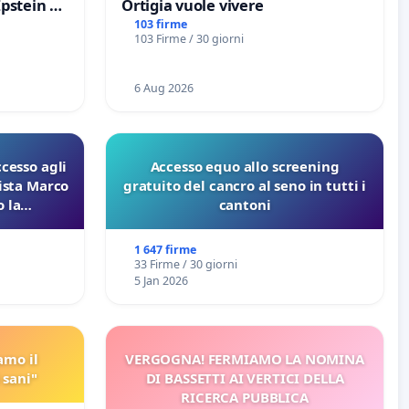
Epstein e
Ortigia vuole vivere
Epstein
103 firme
103 Firme / 30 giorni
6 Aug 2026
ccesso agli
Accesso equo allo screening
lista Marco
gratuito del cancro al seno in tutti i
 la
cantoni
 Pfas-Pfba
eneta
1 647 firme
33 Firme / 30 giorni
5 Jan 2026
amo il
VERGOGNA! FERMIAMO LA NOMINA
 sani"
DI BASSETTI AI VERTICI DELLA
RICERCA PUBBLICA