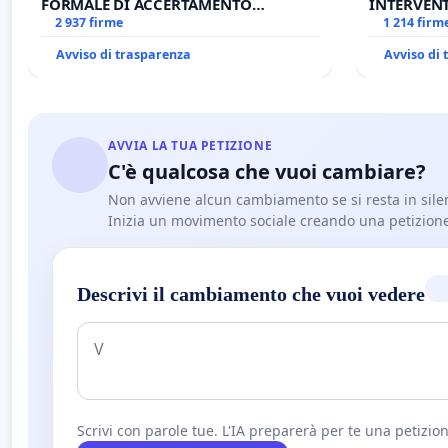
FORMALE DI ACCERTAMENTO
INTERVENT
CANONICO SU ELEZIONE LEONE XIV
2 937 firme
ANTONIO 
1 214 firm
Avviso di trasparenza
Avviso di
AVVIA LA TUA PETIZIONE
C'è qualcosa che vuoi cambiare?
Non avviene alcun cambiamento se si resta in sile
Inizia un movimento sociale creando una petizion
Descrivi il cambiamento che vuoi vedere
Scrivi con parole tue. L'IA preparerà per te una petizion