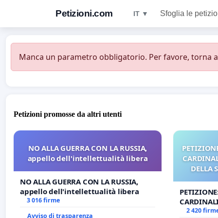
Petizioni.com
Sfoglia le petizio
IT ▼
Manca un parametro obbligatorio. Per favore, torna all
Petizioni promosse da altri utenti
NO ALLA GUERRA CON LA RUSSIA,
PETIZIONE
appello dell'intellettualità libera
CARDINALI
DELLA 
NO ALLA GUERRA CON LA RUSSIA,
appello dell'intellettualità libera
PETIZIONE
3 016 firme
CARDINALI
DELLA SED
2 420 firm
Avviso di trasparenza