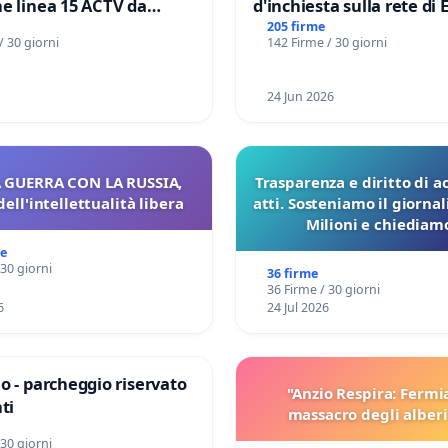
e linea 15 ACTV da
d'inchiesta sulla rete di 
P.zza S. Antonio
del Mossad: verità sugli 
205 firme
/ 30 giorni
142 Firme / 30 giorni
orto Marco Polo tariffa a
Files
24 Jun 2026
 GUERRA CON LA RUSSIA,
Trasparenza e diritto di a
dell'intellettualità libera
atti. Sosteniamo il giorna
Milioni e chiediamo
pubblicazione dei verbali
me
sulla Pedemontana V
 30 giorni
36 firme
36 Firme / 30 giorni
6
24 Jul 2026
o - parcheggio riservato
"Anzio Respira: Fermi
ti
massacro degli alberi
 30 giorni