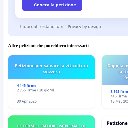
Genera la petizione
I tuoi dati restano tuoi
Privacy by design
Altre petizioni che potrebbero interessarti
Petizione per salvare la viticoltura
Dopo la m
svizzera
la s
f
4 145 firme
2 756 Firme / 30 giorni
3 193 fir
416 Firme 
30 Apr 2026
13 May 20
Petizion
LE TERME CENTRALI MINERALI DI