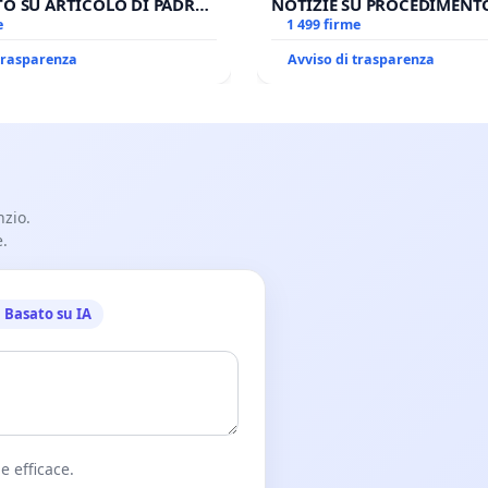
O SU ARTICOLO DI PADRE
NOTIZIE SU PROCEDIMENT
SPADARO
e
GIUDIZIARIO SEDE IMPEDIT
1 499 firme
BENEDETTO XVI
 trasparenza
Avviso di trasparenza
nzio.
e.
Basato su IA
e efficace.