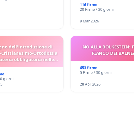
116 firme
20 Firme / 30 giorni
9 Mar 2026
gno dell'introduzione di
NO ALLA BOLKESTEIN: I
-Cristianesimo-Ortodossia
FIANCO DEI BALNE
teria obbligatoria nelle
scuole bulgare.
653 firme
5 Firme / 30 giorni
rme
30 giorni
25
28 Apr 2026