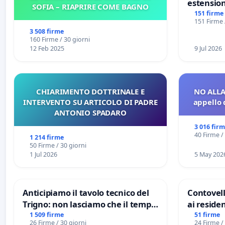
estension
SOFIA – RIAPRIRE COME BAGNO
Marghera 
151 firme
151 Firme 
all'aerop
3 508 firme
€ 1,50
160 Firme / 30 giorni
12 Feb 2025
9 Jul 2026
CHIARIMENTO DOTTRINALE E
NO ALLA
INTERVENTO SU ARTICOLO DI PADRE
appello 
ANTONIO SPADARO
3 016 fir
40 Firme /
1 214 firme
50 Firme / 30 giorni
1 Jul 2026
5 May 202
Anticipiamo il tavolo tecnico del
Contovell
Trigno: non lasciamo che il tempo
ai residen
rallenti le ricerche di Domenico
1 509 firme
51 firme
26 Firme / 30 giorni
24 Firme /