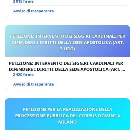
3 015 firme
Avviso di trasparenza
PETIZIONE: INTERVENTO DEI SIGG.RI CARDINALI PER
DIFENDERE I DIRITTI DELLA SEDE APOSTOLICA (ART.
3 UDG)
PETIZIONE: INTERVENTO DEI SIGG.RI CARDINALI PER
DIFENDERE I DIRITTI DELLA SEDE APOSTOLICA (ART. 3
UDG)
2 420 firme
Avviso di trasparenza
PETIZIONE PER LA REALIZZAZIONE DELLA
PROCESSIONE PUBBLICA DEL CORPUS DOMINI A
MILANO