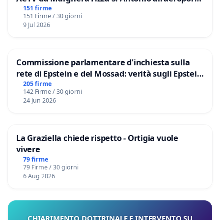
Marco Polo tariffa a € 1,50
151 firme
151 Firme / 30 giorni
9 Jul 2026
Commissione parlamentare d'inchiesta sulla
rete di Epstein e del Mossad: verità sugli Epstein
Files
205 firme
142 Firme / 30 giorni
24 Jun 2026
La Graziella chiede rispetto - Ortigia vuole
vivere
79 firme
79 Firme / 30 giorni
6 Aug 2026
CHIARIMENTO DOTTRINALE E INTERVENTO SU