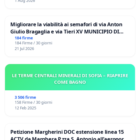
1 Aug 2026
Migliorare la viabilità ai semafori di via Anton
Giulio Bragaglia e via Tieri XV MUNICIPIO DI
ROMA
184 firme
184 Firme / 30 giorni
21 Jul 2026
LE TERME CENTRALI MINERALI DI SOFIA – RIAPRIRE
COME BAGNO
3 506 firme
158 Firme / 30 giorni
12 Feb 2025
Petizione Margherini DOC estensione linea 15
ACTV da Marghera P.zza S. Antonio all'aeroporto