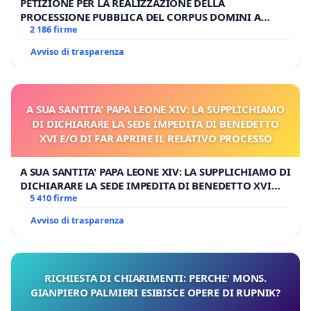
PETIZIONE PER LA REALIZZAZIONE DELLA
PROCESSIONE PUBBLICA DEL CORPUS DOMINI A
MILANO
2 186 firme
Avviso di trasparenza
A SUA SANTITA' PAPA LEONE XIV: LA SUPPLICHIAMO
DI DICHIARARE LA SEDE IMPEDITA DI BENEDETTO
XVI E/O DI FAR APRIRE IL RELATIVO PROCESSO
A SUA SANTITA' PAPA LEONE XIV: LA SUPPLICHIAMO DI
DICHIARARE LA SEDE IMPEDITA DI BENEDETTO XVI
E/O DI FAR APRIRE IL RELATIVO PROCESSO
5 410 firme
Avviso di trasparenza
RICHIESTA DI CHIARIMENTI: PERCHE' MONS.
GIANPIERO PALMIERI ESIBISCE OPERE DI RUPNIK?