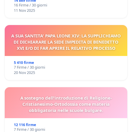
14 869 firme
16 Firme / 30 giorni
11 Nov 2025
A SUA SANTITA' PAPA LEONE XIV: LA SUPPLICHIAMO
DI DICHIARARE LA SEDE IMPEDITA DI BENEDETTO
XVI E/O DI FAR APRIRE IL RELATIVO PROCESSO
5 410 firme
7 Firme / 30 giorni
20 Nov 2025
A sostegno dell'introduzione di Religione-
Cristianesimo-Ortodossia come materia
obbligatoria nelle scuole bulgare.
12 116 firme
7 Firme / 30 giorni