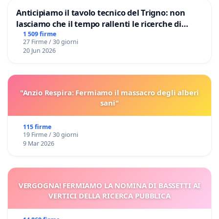
Anticipiamo il tavolo tecnico del Trigno: non
lasciamo che il tempo rallenti le ricerche di
Domenico Racanati
1 509 firme
27 Firme / 30 giorni
20 Jun 2026
"Anzio Respira: Fermiamo il massacro degli alberi
sani"
115 firme
19 Firme / 30 giorni
9 Mar 2026
VERGOGNA! FERMIAMO LA NOMINA DI BASSETTI AI
VERTICI DELLA RICERCA PUBBLICA