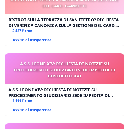
DEL CARD. GAMBETTI
BISTROT SULLA TERRAZZA DI SAN PIETRO? RICHIESTA
DI VERIFICA CANONICA SULLA GESTIONE DEL CARD.
GAMBETTI
2 527 firme
Avviso di trasparenza
A S.S. LEONE XIV: RICHIESTA DI NOTIZIE SU
PROCEDIMENTO GIUDIZIARIO SEDE IMPEDITA DI
BENEDETTO XVI
A S.S. LEONE XIV: RICHIESTA DI NOTIZIE SU
PROCEDIMENTO GIUDIZIARIO SEDE IMPEDITA DI
BENEDETTO XVI
1 499 firme
Avviso di trasparenza