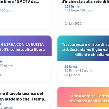
e linea 15 ACTV da
d'inchiesta sulla rete di 
P.zza S. Antonio
del Mossad: verità sugli 
205 firme
/ 30 giorni
142 Firme / 30 giorni
orto Marco Polo tariffa a
Files
24 Jun 2026
 GUERRA CON LA RUSSIA,
Trasparenza e diritto di a
dell'intellettualità libera
atti. Sosteniamo il giorna
Milioni e chiediamo
pubblicazione dei verbali
me
sulla Pedemontana V
 30 giorni
36 firme
36 Firme / 30 giorni
6
24 Jul 2026
mo il tavolo tecnico del
"Anzio Respira: Fermi
on lasciamo che il tempo
massacro degli alberi
le ricerche di Domenico
me
 30 giorni