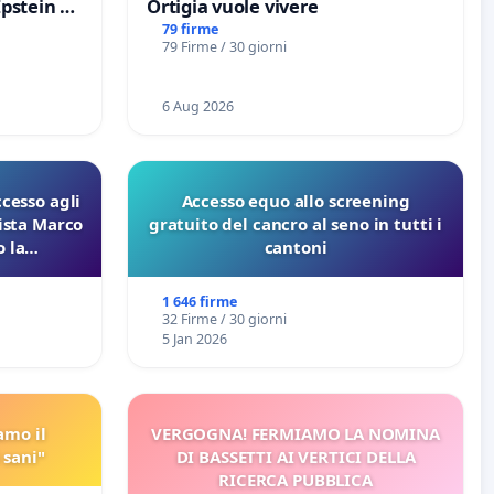
Epstein e
Ortigia vuole vivere
Epstein
79 firme
79 Firme / 30 giorni
6 Aug 2026
ccesso agli
Accesso equo allo screening
lista Marco
gratuito del cancro al seno in tutti i
 la
cantoni
 Pfas-Pfba
eneta
1 646 firme
32 Firme / 30 giorni
5 Jan 2026
amo il
VERGOGNA! FERMIAMO LA NOMINA
 sani"
DI BASSETTI AI VERTICI DELLA
RICERCA PUBBLICA