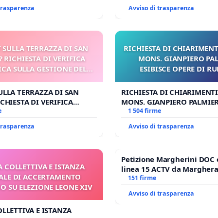
 trasparenza
Avviso di trasparenza
 SULLA TERRAZZA DI SAN
RICHIESTA DI CHIARIMENT
? RICHIESTA DI VERIFICA
MONS. GIANPIERO PA
CA SULLA GESTIONE DEL
ESIBISCE OPERE DI R
CARD. GAMBETTI
ULLA TERRAZZA DI SAN
RICHIESTA DI CHIARIMENTI
CHIESTA DI VERIFICA
MONS. GIANPIERO PALMIERI
SULLA GESTIONE DEL
e
OPERE DI RUPNIK?
1 504 firme
BETTI
 trasparenza
Avviso di trasparenza
Petizione Margherini DOC 
A COLLETTIVA E ISTANZA
linea 15 ACTV da Marghera 
LE DI ACCERTAMENTO
Antonio all'aeroporto Marc
151 firme
 SU ELEZIONE LEONE XIV
tariffa a € 1,50
Avviso di trasparenza
OLLETTIVA E ISTANZA