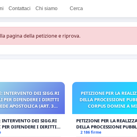
ni
Contattaci
Chi siamo
Cerca
a pagina della petizione e riprova.
: INTERVENTO DEI SIGG.RI
PETIZIONE PER LA REALI
 PER DIFENDERE I DIRITTI
DELLA PROCESSIONE PUBB
SEDE APOSTOLICA (ART. 3
CORPUS DOMINI A M
UDG)
: INTERVENTO DEI SIGG.RI
PETIZIONE PER LA REALIZZ
 PER DIFENDERE I DIRITTI
DELLA PROCESSIONE PUBBL
E APOSTOLICA (ART. 3 UDG)
e
CORPUS DOMINI A MILAN
2 186 firme