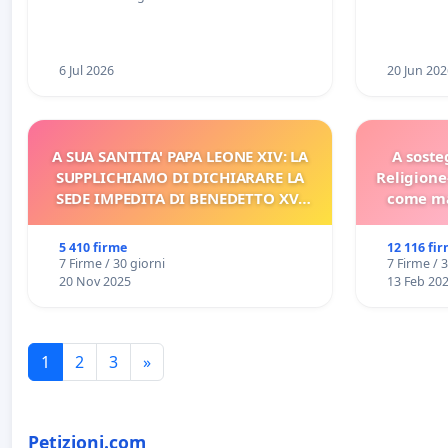
Racanati
6 Jul 2026
20 Jun 202
A SUA SANTITA' PAPA LEONE XIV: LA
A soste
SUPPLICHIAMO DI DICHIARARE LA
Religione
SEDE IMPEDITA DI BENEDETTO XVI
come ma
E/O DI FAR APRIRE IL RELATIVO
PROCESSO
5 410 firme
12 116 fi
7 Firme / 30 giorni
7 Firme / 
20 Nov 2025
13 Feb 20
1
2
3
»
Petizioni.com