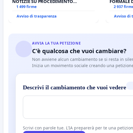
NOTIZIE SU PROCEDIMENTO
FORMALE 
GIUDIZIARIO SEDE IMPEDITA DI
1 499 firme
CANONICO 
2 937 firm
BENEDETTO XVI
Avviso di trasparenza
Avviso di
AVVIA LA TUA PETIZIONE
C'è qualcosa che vuoi cambiare?
Non avviene alcun cambiamento se si resta in sile
Inizia un movimento sociale creando una petizion
Descrivi il cambiamento che vuoi vedere
Scrivi con parole tue. L'IA preparerà per te una petizion