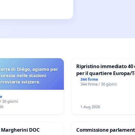
Ripristino immediato 40 
orte di Diégo, agiamo per
per il quartiere Europa/
icurezza nelle stazioni
di Aprilia
344 firme
erroviarie svizzere.
344 Firme / 30 giorni
me
/ 30 giorni
26
1 Aug 2026
e Margherini DOC
Commissione parlament