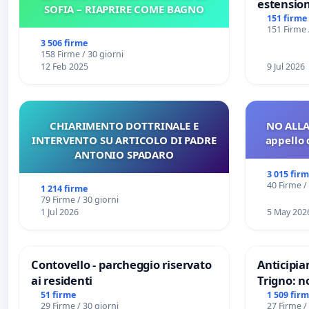
estension
SOFIA – RIAPRIRE COME BAGNO
Marghera 
151 firme
151 Firme 
all'aerop
3 506 firme
€ 1,50
158 Firme / 30 giorni
12 Feb 2025
9 Jul 2026
CHIARIMENTO DOTTRINALE E
NO ALLA
INTERVENTO SU ARTICOLO DI PADRE
appello 
ANTONIO SPADARO
3 015 fir
40 Firme /
1 214 firme
79 Firme / 30 giorni
1 Jul 2026
5 May 202
Contovello - parcheggio riservato
Anticipia
ai residenti
Trigno: n
rallenti 
51 firme
1 509 fir
29 Firme / 30 giorni
27 Firme /