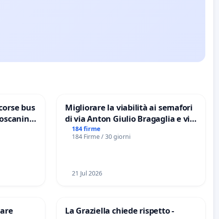
corse bus
Migliorare la viabilità ai semafori
Toscanini
di via Anton Giulio Bragaglia e via
Tieri XV MUNICIPIO DI ROMA
184 firme
184 Firme / 30 giorni
21 Jul 2026
are
La Graziella chiede rispetto -