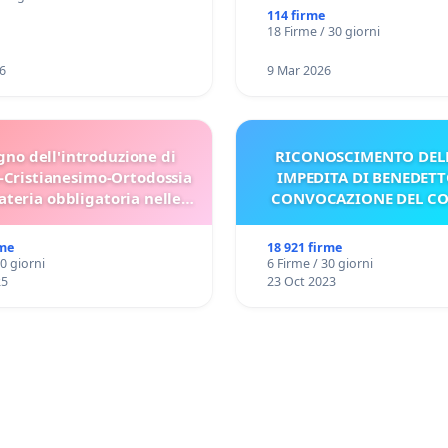
114 firme
18 Firme / 30 giorni
6
9 Mar 2026
gno dell'introduzione di
RICONOSCIMENTO DELL
-Cristianesimo-Ortodossia
IMPEDITA DI BENEDETT
teria obbligatoria nelle
CONVOCAZIONE DEL C
scuole bulgare.
rme
18 921 firme
30 giorni
6 Firme / 30 giorni
25
23 Oct 2023