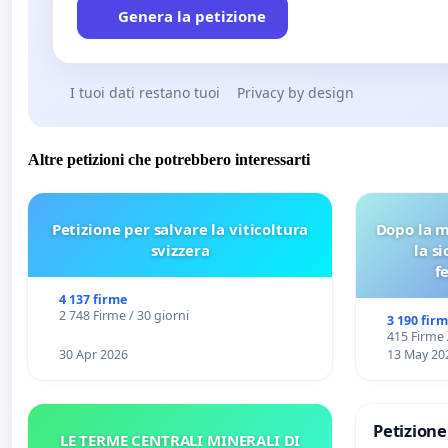
Genera la petizione
I tuoi dati restano tuoi
Privacy by design
Altre petizioni che potrebbero interessarti
Petizione per salvare la viticoltura
Dopo la m
svizzera
la s
f
4 137 firme
2 748 Firme / 30 giorni
3 190 fir
415 Firme 
30 Apr 2026
13 May 20
Petizion
LE TERME CENTRALI MINERALI DI