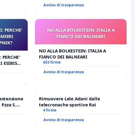
Avviso di trasparenza
I: PERCHE'
NO ALLA BOLKESTEIN: ITALIA A
LMIERI
FIANCO DEI BALNEARI
UPNIK?
NO ALLA BOLKESTEIN: ITALIA A
FIANCO DEI BALNEARI
: PERCHE'
653 firme
 ESIBISCE
Avviso di trasparenza
estensione
Rimuovere Lele Adani dalle
P.zza S.
telecronache sportive Rai
o Polo
4 firme
Avviso di trasparenza