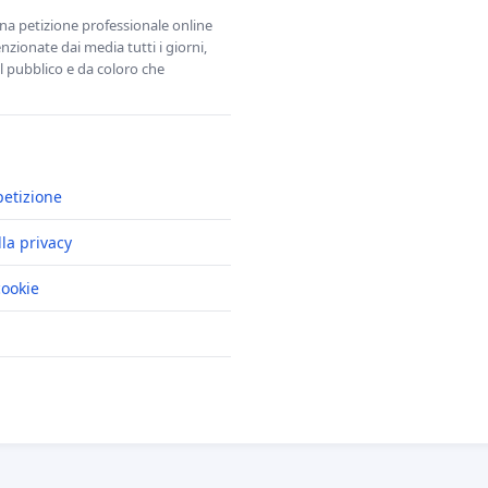
una petizione professionale online
zionate dai media tutti i giorni,
l pubblico e da coloro che
petizione
lla privacy
cookie