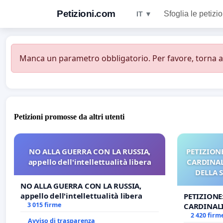
Petizioni.com
Sfoglia le petizio
IT ▼
Manca un parametro obbligatorio. Per favore, torna all
Petizioni promosse da altri utenti
NO ALLA GUERRA CON LA RUSSIA,
PETIZIONE
appello dell'intellettualità libera
CARDINALI
DELLA 
NO ALLA GUERRA CON LA RUSSIA,
appello dell'intellettualità libera
PETIZIONE
3 015 firme
CARDINALI
DELLA SED
2 420 firm
Avviso di trasparenza