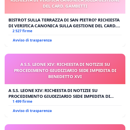
DEL CARD. GAMBETTI
BISTROT SULLA TERRAZZA DI SAN PIETRO? RICHIESTA
DI VERIFICA CANONICA SULLA GESTIONE DEL CARD.
GAMBETTI
2 527 firme
Avviso di trasparenza
A S.S. LEONE XIV: RICHIESTA DI NOTIZIE SU
PROCEDIMENTO GIUDIZIARIO SEDE IMPEDITA DI
BENEDETTO XVI
A S.S. LEONE XIV: RICHIESTA DI NOTIZIE SU
PROCEDIMENTO GIUDIZIARIO SEDE IMPEDITA DI
BENEDETTO XVI
1 499 firme
Avviso di trasparenza