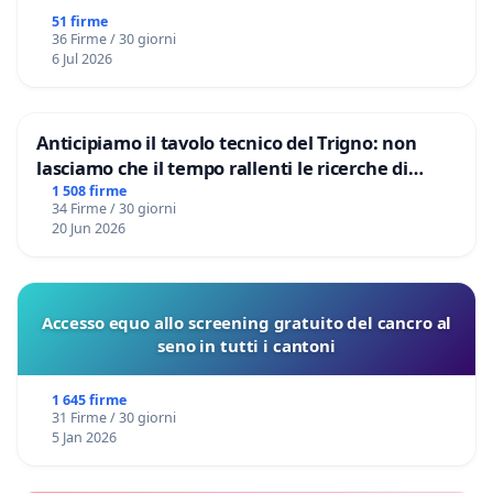
51 firme
36 Firme / 30 giorni
6 Jul 2026
Anticipiamo il tavolo tecnico del Trigno: non
lasciamo che il tempo rallenti le ricerche di
Domenico Racanati
1 508 firme
34 Firme / 30 giorni
20 Jun 2026
Accesso equo allo screening gratuito del cancro al
seno in tutti i cantoni
1 645 firme
31 Firme / 30 giorni
5 Jan 2026