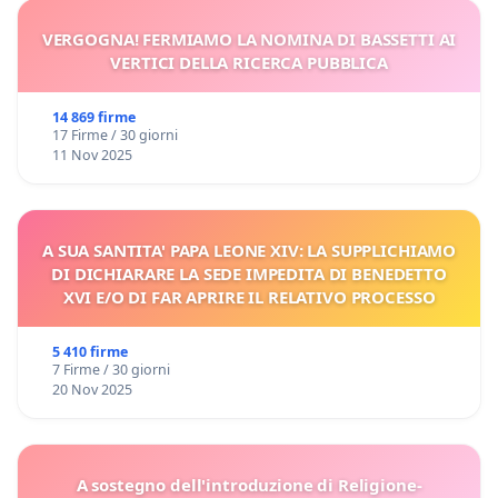
VERGOGNA! FERMIAMO LA NOMINA DI BASSETTI AI
VERTICI DELLA RICERCA PUBBLICA
14 869 firme
17 Firme / 30 giorni
11 Nov 2025
A SUA SANTITA' PAPA LEONE XIV: LA SUPPLICHIAMO
DI DICHIARARE LA SEDE IMPEDITA DI BENEDETTO
XVI E/O DI FAR APRIRE IL RELATIVO PROCESSO
5 410 firme
7 Firme / 30 giorni
20 Nov 2025
A sostegno dell'introduzione di Religione-