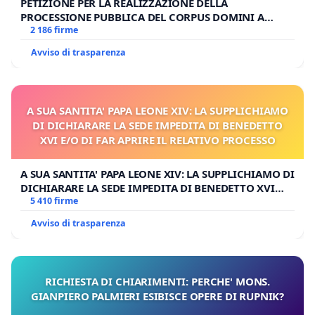
PETIZIONE PER LA REALIZZAZIONE DELLA
PROCESSIONE PUBBLICA DEL CORPUS DOMINI A
MILANO
2 186 firme
Avviso di trasparenza
A SUA SANTITA' PAPA LEONE XIV: LA SUPPLICHIAMO
DI DICHIARARE LA SEDE IMPEDITA DI BENEDETTO
XVI E/O DI FAR APRIRE IL RELATIVO PROCESSO
A SUA SANTITA' PAPA LEONE XIV: LA SUPPLICHIAMO DI
DICHIARARE LA SEDE IMPEDITA DI BENEDETTO XVI
E/O DI FAR APRIRE IL RELATIVO PROCESSO
5 410 firme
Avviso di trasparenza
RICHIESTA DI CHIARIMENTI: PERCHE' MONS.
GIANPIERO PALMIERI ESIBISCE OPERE DI RUPNIK?