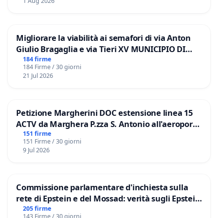
1 Aug 2026
Migliorare la viabilità ai semafori di via Anton
Giulio Bragaglia e via Tieri XV MUNICIPIO DI
ROMA
184 firme
184 Firme / 30 giorni
21 Jul 2026
Petizione Margherini DOC estensione linea 15
ACTV da Marghera P.zza S. Antonio all'aeroporto
Marco Polo tariffa a € 1,50
151 firme
151 Firme / 30 giorni
9 Jul 2026
Commissione parlamentare d'inchiesta sulla
rete di Epstein e del Mossad: verità sugli Epstein
Files
205 firme
143 Firme / 30 giorni