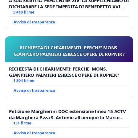
A SUA SANTITA' PAPA LEONE XIV: LA SUPPLICHIAMO DI
DICHIARARE LA SEDE IMPEDITA DI BENEDETTO XVI
E/O DI FAR APRIRE IL RELATIVO PROCESSO
5 410 firme
Avviso di trasparenza
RICHIESTA DI CHIARIMENTI: PERCHE' MONS.
GIANPIERO PALMIERI ESIBISCE OPERE DI RUPNIK?
RICHIESTA DI CHIARIMENTI: PERCHE' MONS.
GIANPIERO PALMIERI ESIBISCE OPERE DI RUPNIK?
1 504 firme
Avviso di trasparenza
Petizione Margherini DOC estensione linea 15 ACTV
da Marghera P.zza S. Antonio all'aeroporto Marco
Polo tariffa a € 1,50
151 firme
Avviso di trasparenza