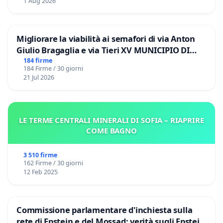
1 Aug 2026
Migliorare la viabilità ai semafori di via Anton
Giulio Bragaglia e via Tieri XV MUNICIPIO DI
ROMA
184 firme
184 Firme / 30 giorni
21 Jul 2026
LE TERME CENTRALI MINERALI DI SOFIA – RIAPRIRE
COME BAGNO
3 510 firme
162 Firme / 30 giorni
12 Feb 2025
Commissione parlamentare d'inchiesta sulla
rete di Epstein e del Mossad: verità sugli Epstein