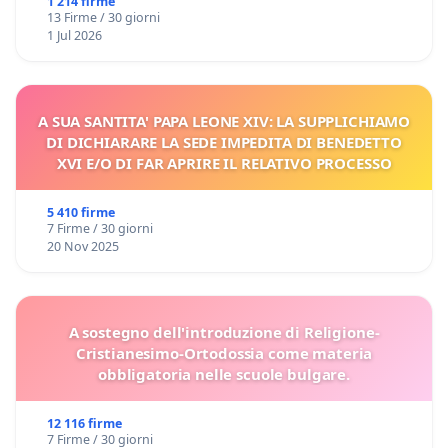
1 214 firme
13 Firme / 30 giorni
1 Jul 2026
A SUA SANTITA' PAPA LEONE XIV: LA SUPPLICHIAMO
DI DICHIARARE LA SEDE IMPEDITA DI BENEDETTO
XVI E/O DI FAR APRIRE IL RELATIVO PROCESSO
5 410 firme
7 Firme / 30 giorni
20 Nov 2025
A sostegno dell'introduzione di Religione-
Cristianesimo-Ortodossia come materia
obbligatoria nelle scuole bulgare.
12 116 firme
7 Firme / 30 giorni