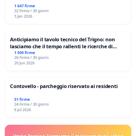
1 647 firme
32 Firme / 30 giorni
5 Jan 2026
Anticipiamo il tavolo tecnico del Trigno: non
lasciamo che il tempo rallenti le ricerche di
Domenico Racanati
1 509 firme
26 Firme / 30 giorni
20 Jun 2026
Contovello - parcheggio riservato ai residenti
51 firme
24 Firme / 30 giorni
6 Jul 2026
"Anzio Respira: Fermiamo il massacro degli alberi