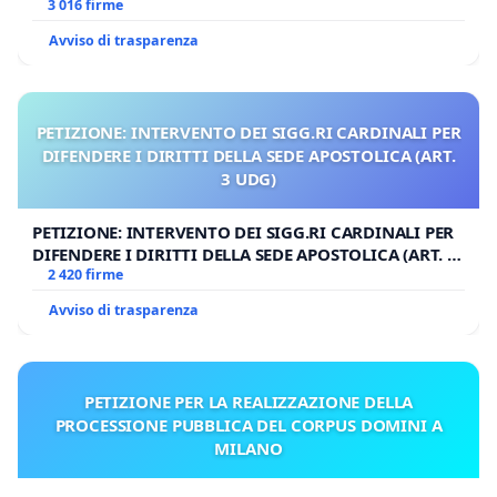
3 016 firme
Avviso di trasparenza
PETIZIONE: INTERVENTO DEI SIGG.RI CARDINALI PER
DIFENDERE I DIRITTI DELLA SEDE APOSTOLICA (ART.
3 UDG)
PETIZIONE: INTERVENTO DEI SIGG.RI CARDINALI PER
DIFENDERE I DIRITTI DELLA SEDE APOSTOLICA (ART. 3
UDG)
2 420 firme
Avviso di trasparenza
PETIZIONE PER LA REALIZZAZIONE DELLA
PROCESSIONE PUBBLICA DEL CORPUS DOMINI A
MILANO