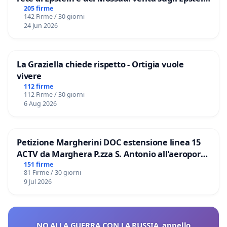
Files
205 firme
142 Firme / 30 giorni
24 Jun 2026
La Graziella chiede rispetto - Ortigia vuole
vivere
112 firme
112 Firme / 30 giorni
6 Aug 2026
Petizione Margherini DOC estensione linea 15
ACTV da Marghera P.zza S. Antonio all'aeroporto
Marco Polo tariffa a € 1,50
151 firme
81 Firme / 30 giorni
9 Jul 2026
NO ALLA GUERRA CON LA RUSSIA, appello