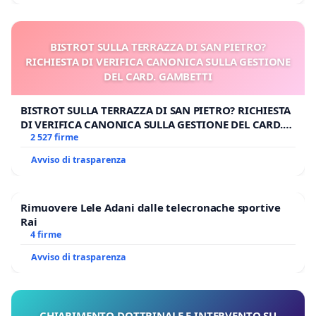
BISTROT SULLA TERRAZZA DI SAN PIETRO?
RICHIESTA DI VERIFICA CANONICA SULLA GESTIONE
DEL CARD. GAMBETTI
BISTROT SULLA TERRAZZA DI SAN PIETRO? RICHIESTA
DI VERIFICA CANONICA SULLA GESTIONE DEL CARD.
GAMBETTI
2 527 firme
Avviso di trasparenza
Rimuovere Lele Adani dalle telecronache sportive
Rai
4 firme
Avviso di trasparenza
CHIARIMENTO DOTTRINALE E INTERVENTO SU