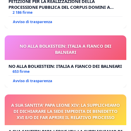
PETIZIONE PER LA REALIZZAZIONE DELLA
PROCESSIONE PUBBLICA DEL CORPUS DOMINI A
MILANO
2 186 firme
Avviso di trasparenza
NO ALLA BOLKESTEIN: ITALIA A FIANCO DEI
BALNEARI
NO ALLA BOLKESTEIN: ITALIA A FIANCO DEI BALNEARI
653 firme
Avviso di trasparenza
A SUA SANTITA' PAPA LEONE XIV: LA SUPPLICHIAMO
DI DICHIARARE LA SEDE IMPEDITA DI BENEDETTO
XVI E/O DI FAR APRIRE IL RELATIVO PROCESSO