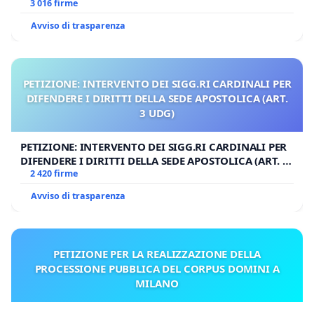
3 016 firme
Avviso di trasparenza
PETIZIONE: INTERVENTO DEI SIGG.RI CARDINALI PER
DIFENDERE I DIRITTI DELLA SEDE APOSTOLICA (ART.
3 UDG)
PETIZIONE: INTERVENTO DEI SIGG.RI CARDINALI PER
DIFENDERE I DIRITTI DELLA SEDE APOSTOLICA (ART. 3
UDG)
2 420 firme
Avviso di trasparenza
PETIZIONE PER LA REALIZZAZIONE DELLA
PROCESSIONE PUBBLICA DEL CORPUS DOMINI A
MILANO