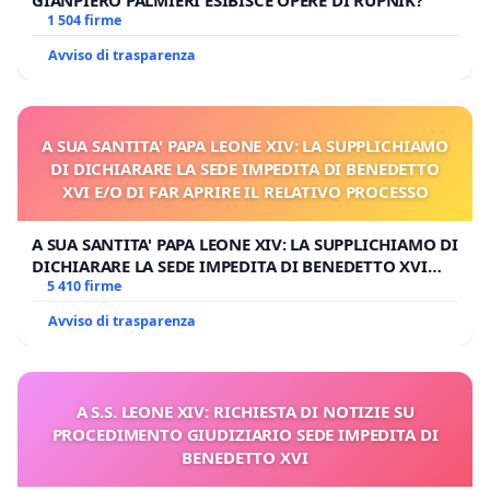
GIANPIERO PALMIERI ESIBISCE OPERE DI RUPNIK?
1 504 firme
Avviso di trasparenza
A SUA SANTITA' PAPA LEONE XIV: LA SUPPLICHIAMO
DI DICHIARARE LA SEDE IMPEDITA DI BENEDETTO
XVI E/O DI FAR APRIRE IL RELATIVO PROCESSO
A SUA SANTITA' PAPA LEONE XIV: LA SUPPLICHIAMO DI
DICHIARARE LA SEDE IMPEDITA DI BENEDETTO XVI
E/O DI FAR APRIRE IL RELATIVO PROCESSO
5 410 firme
Avviso di trasparenza
A S.S. LEONE XIV: RICHIESTA DI NOTIZIE SU
PROCEDIMENTO GIUDIZIARIO SEDE IMPEDITA DI
BENEDETTO XVI