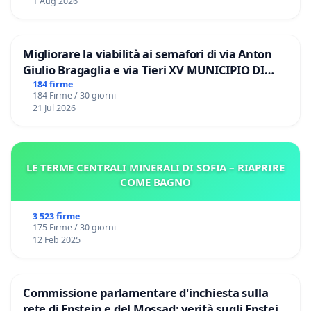
1 Aug 2026
Migliorare la viabilità ai semafori di via Anton
Giulio Bragaglia e via Tieri XV MUNICIPIO DI
ROMA
184 firme
184 Firme / 30 giorni
21 Jul 2026
LE TERME CENTRALI MINERALI DI SOFIA – RIAPRIRE
COME BAGNO
3 523 firme
175 Firme / 30 giorni
12 Feb 2025
Commissione parlamentare d'inchiesta sulla
rete di Epstein e del Mossad: verità sugli Epstein