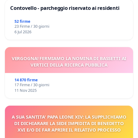
Contovello - parcheggio riservato ai residenti
52 firme
23 Firme / 30 giorni
6 Jul 2026
VERGOGNA! FERMIAMO LA NOMINA DI BASSETTI AI
VERTICI DELLA RICERCA PUBBLICA
14 870 firme
17 Firme / 30 giorni
11 Nov 2025
A SUA SANTITA' PAPA LEONE XIV: LA SUPPLICHIAMO
DI DICHIARARE LA SEDE IMPEDITA DI BENEDETTO
XVI E/O DI FAR APRIRE IL RELATIVO PROCESSO