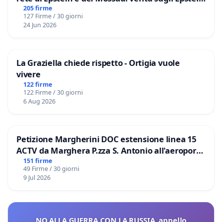
Files
205 firme
127 Firme / 30 giorni
24 Jun 2026
La Graziella chiede rispetto - Ortigia vuole
vivere
122 firme
122 Firme / 30 giorni
6 Aug 2026
Petizione Margherini DOC estensione linea 15
ACTV da Marghera P.zza S. Antonio all'aeroporto
Marco Polo tariffa a € 1,50
151 firme
49 Firme / 30 giorni
9 Jul 2026
NO ALLA GUERRA CON LA RUSSIA, appello