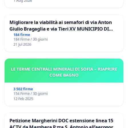
1 Aug 2026
Migliorare la viabilità ai semafori di via Anton
Giulio Bragaglia e via Tieri XV MUNICIPIO DI
ROMA
184 firme
184 Firme / 30 giorni
21 Jul 2026
LE TERME CENTRALI MINERALI DI SOFIA – RIAPRIRE
COME BAGNO
3 502 firme
154 Firme / 30 giorni
12 Feb 2025
Petizione Margherini DOC estensione linea 15
ACTV da Marghera P.zza S. Antonio all'aeroporto