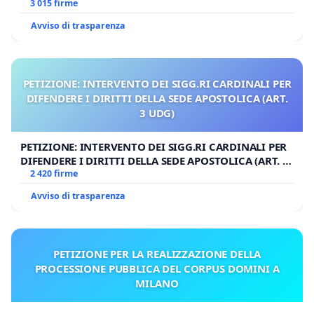
3 015 firme
Avviso di trasparenza
PETIZIONE: INTERVENTO DEI SIGG.RI CARDINALI PER
DIFENDERE I DIRITTI DELLA SEDE APOSTOLICA (ART.
3 UDG)
PETIZIONE: INTERVENTO DEI SIGG.RI CARDINALI PER
DIFENDERE I DIRITTI DELLA SEDE APOSTOLICA (ART. 3
UDG)
2 420 firme
Avviso di trasparenza
PETIZIONE PER LA REALIZZAZIONE DELLA
PROCESSIONE PUBBLICA DEL CORPUS DOMINI A
MILANO