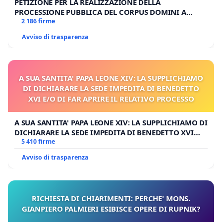
PETIZIONE PER LA REALIZZAZIONE DELLA
PROCESSIONE PUBBLICA DEL CORPUS DOMINI A
MILANO
2 186 firme
Avviso di trasparenza
A SUA SANTITA' PAPA LEONE XIV: LA SUPPLICHIAMO
DI DICHIARARE LA SEDE IMPEDITA DI BENEDETTO
XVI E/O DI FAR APRIRE IL RELATIVO PROCESSO
A SUA SANTITA' PAPA LEONE XIV: LA SUPPLICHIAMO DI
DICHIARARE LA SEDE IMPEDITA DI BENEDETTO XVI
E/O DI FAR APRIRE IL RELATIVO PROCESSO
5 410 firme
Avviso di trasparenza
RICHIESTA DI CHIARIMENTI: PERCHE' MONS.
GIANPIERO PALMIERI ESIBISCE OPERE DI RUPNIK?