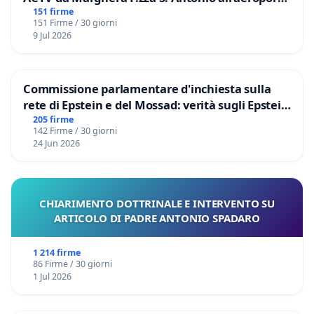
Marco Polo tariffa a € 1,50
151 firme
151 Firme / 30 giorni
9 Jul 2026
Commissione parlamentare d'inchiesta sulla
rete di Epstein e del Mossad: verità sugli Epstein
Files
205 firme
142 Firme / 30 giorni
24 Jun 2026
CHIARIMENTO DOTTRINALE E INTERVENTO SU
ARTICOLO DI PADRE ANTONIO SPADARO
1 214 firme
86 Firme / 30 giorni
1 Jul 2026