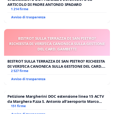
ARTICOLO DI PADRE ANTONIO SPADARO
1 214 firme
Avviso di trasparenza
BISTROT SULLA TERRAZZA DI SAN PIETRO?
RICHIESTA DI VERIFICA CANONICA SULLA GESTIONE
DEL CARD. GAMBETTI
BISTROT SULLA TERRAZZA DI SAN PIETRO? RICHIESTA
DI VERIFICA CANONICA SULLA GESTIONE DEL CARD.
GAMBETTI
2 527 firme
Avviso di trasparenza
Petizione Margherini DOC estensione linea 15 ACTV
da Marghera P.zza S. Antonio all'aeroporto Marco
Polo tariffa a € 1,50
151 firme