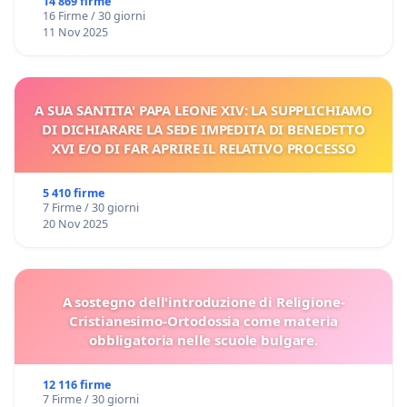
14 869 firme
16 Firme / 30 giorni
11 Nov 2025
A SUA SANTITA' PAPA LEONE XIV: LA SUPPLICHIAMO
DI DICHIARARE LA SEDE IMPEDITA DI BENEDETTO
XVI E/O DI FAR APRIRE IL RELATIVO PROCESSO
5 410 firme
7 Firme / 30 giorni
20 Nov 2025
A sostegno dell'introduzione di Religione-
Cristianesimo-Ortodossia come materia
obbligatoria nelle scuole bulgare.
12 116 firme
7 Firme / 30 giorni