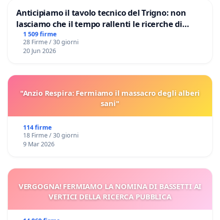
Anticipiamo il tavolo tecnico del Trigno: non
lasciamo che il tempo rallenti le ricerche di
Domenico Racanati
1 509 firme
28 Firme / 30 giorni
20 Jun 2026
"Anzio Respira: Fermiamo il massacro degli alberi
sani"
114 firme
18 Firme / 30 giorni
9 Mar 2026
VERGOGNA! FERMIAMO LA NOMINA DI BASSETTI AI
VERTICI DELLA RICERCA PUBBLICA