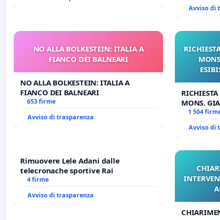
Avviso di
NO ALLA BOLKESTEIN: ITALIA A
RICHIESTA
FIANCO DEI BALNEARI
MONS.
ESIBI
NO ALLA BOLKESTEIN: ITALIA A
FIANCO DEI BALNEARI
RICHIESTA
653 firme
MONS. GIA
OPERE DI 
1 504 firm
Avviso di trasparenza
Avviso di
Rimuovere Lele Adani dalle
CHIAR
telecronache sportive Rai
INTERVEN
4 firme
A
Avviso di trasparenza
CHIARIME