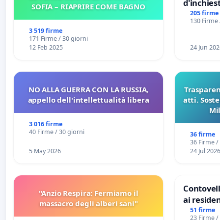
d'inchiest
SOFIA – RIAPRIRE COME BAGNO
del Mossa
205 firme
130 Firme 
Files
3 519 firme
171 Firme / 30 giorni
12 Feb 2025
24 Jun 202
NO ALLA GUERRA CON LA RUSSIA,
Trasparenz
appello dell'intellettualità libera
atti. Sost
Mi
pubblicaz
3 016 firme
sull
40 Firme / 30 giorni
36 firme
36 Firme /
5 May 2026
24 Jul 202
Contovell
"Anzio Respira: Fermiamo il
ai residen
massacro degli alberi sani"
51 firme
23 Firme /