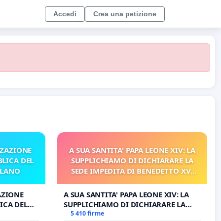
Accedi
Crea una petizione
ZZAZIONE
A SUA SANTITA' PAPA LEONE XIV: LA
LICA DEL
SUPPLICHIAMO DI DICHIARARE LA
ILANO
SEDE IMPEDITA DI BENEDETTO XVI
E/O DI FAR APRIRE IL RELATIVO
PROCESSO
AZIONE
A SUA SANTITA' PAPA LEONE XIV: LA
ICA DEL
SUPPLICHIAMO DI DICHIARARE LA
O
SEDE IMPEDITA DI BENEDETTO XVI E/O
5 410 firme