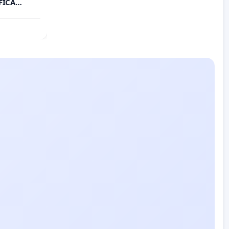
FICA
E DEL