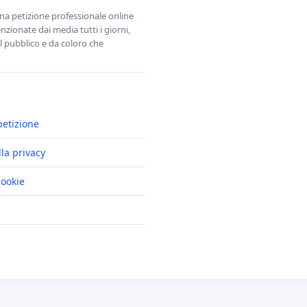
una petizione professionale online
zionate dai media tutti i giorni,
l pubblico e da coloro che
petizione
lla privacy
cookie