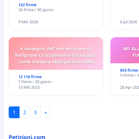
122 firme
26 Firme / 30 giorni
9 Mar 2026
6 Jul 2026
A sostegno dell'introduzione di
NO ALL
Religione-Cristianesimo-Ortodossia
FI
come materia obbligatoria nelle
scuole bulgare.
653 firme
5 Firme / 
12 116 firme
7 Firme / 30 giorni
13 Feb 2025
28 Apr 20
1
2
3
»
Petizioni.com