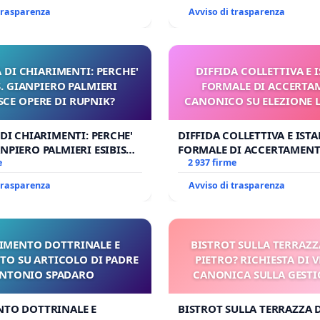
 trasparenza
Avviso di trasparenza
 DI CHIARIMENTI: PERCHE'
DIFFIDA COLLETTIVA E 
 GIANPIERO PALMIERI
FORMALE DI ACCERT
SCE OPERE DI RUPNIK?
CANONICO SU ELEZIONE 
 DI CHIARIMENTI: PERCHE'
DIFFIDA COLLETTIVA E IST
NPIERO PALMIERI ESIBISCE
FORMALE DI ACCERTAMEN
RUPNIK?
e
CANONICO SU ELEZIONE LE
2 937 firme
 trasparenza
Avviso di trasparenza
IMENTO DOTTRINALE E
BISTROT SULLA TERRAZZ
TO SU ARTICOLO DI PADRE
PIETRO? RICHIESTA DI V
NTONIO SPADARO
CANONICA SULLA GESTI
CARD. GAMBETT
NTO DOTTRINALE E
BISTROT SULLA TERRAZZA 