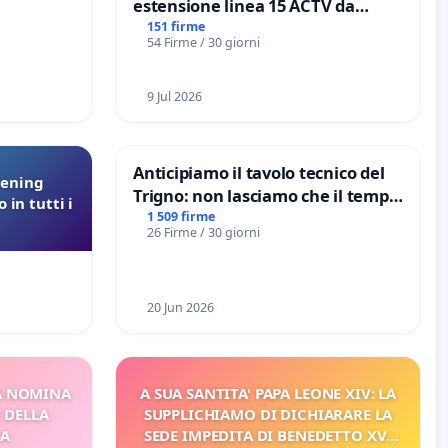
estensione linea 15 ACTV da
Marghera P.zza S. Antonio
151 firme
54 Firme / 30 giorni
all'aeroporto Marco Polo tariffa a
€ 1,50
9 Jul 2026
Anticipiamo il tavolo tecnico del
eening
Trigno: non lasciamo che il tempo
 in tutti i
rallenti le ricerche di Domenico
1 509 firme
26 Firme / 30 giorni
Racanati
20 Jun 2026
A NOMINA
A SUA SANTITA' PAPA LEONE XIV: LA
I DELLA
SUPPLICHIAMO DI DICHIARARE LA
CA
SEDE IMPEDITA DI BENEDETTO XVI