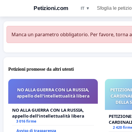
Petizioni.com
Sfoglia le petizio
IT ▼
Manca un parametro obbligatorio. Per favore, torna all
Petizioni promosse da altri utenti
NO ALLA GUERRA CON LA RUSSIA,
PETIZIONE
appello dell'intellettualità libera
CARDINALI
DELLA 
NO ALLA GUERRA CON LA RUSSIA,
appello dell'intellettualità libera
PETIZIONE
3 016 firme
CARDINALI
DELLA SED
2 420 firm
Avviso di trasparenza