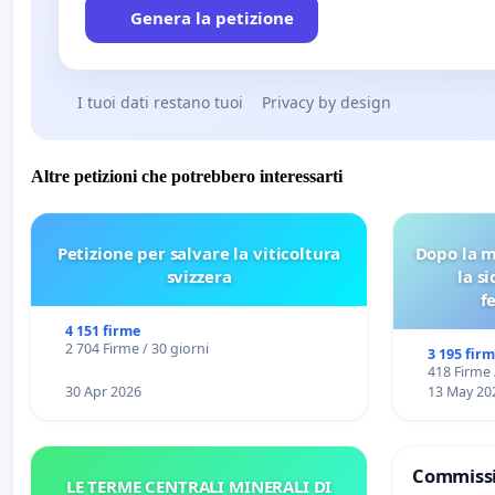
Genera la petizione
I tuoi dati restano tuoi
Privacy by design
Altre petizioni che potrebbero interessarti
Petizione per salvare la viticoltura
Dopo la m
svizzera
la s
f
4 151 firme
2 704 Firme / 30 giorni
3 195 fir
418 Firme 
30 Apr 2026
13 May 20
Commissi
LE TERME CENTRALI MINERALI DI