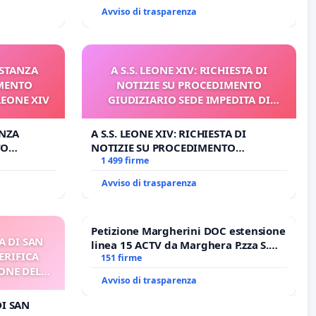
DI FAR APRIRE IL RELATIVO PROCESSO
Avviso di trasparenza
ISTANZA
A S.S. LEONE XIV: RICHIESTA DI
AMENTO
NOTIZIE SU PROCEDIMENTO
LEONE XIV
GIUDIZIARIO SEDE IMPEDITA DI
BENEDETTO XVI
ANZA
A S.S. LEONE XIV: RICHIESTA DI
TO
NOTIZIE SU PROCEDIMENTO
ONE XIV
GIUDIZIARIO SEDE IMPEDITA DI
1 499 firme
BENEDETTO XVI
Avviso di trasparenza
Petizione Margherini DOC estensione
A DI SAN
linea 15 ACTV da Marghera P.zza S.
ERIFICA
Antonio all'aeroporto Marco Polo
151 firme
ONE DEL
tariffa a € 1,50
Avviso di trasparenza
I
DI SAN