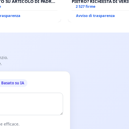
O SU ARTICOLO DI PADRE
PIETRO? RICHIESTA DI VERI
SPADARO
e
CANONICA SULLA GESTION
2 527 firme
CARD. GAMBETTI
 trasparenza
Avviso di trasparenza
nzio.
e.
Basato su IA
e efficace.