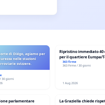
Ripristino immediato 40 
orte di Diégo, agiamo per
per il quartiere Europa/
icurezza nelle stazioni
di Aprilia
363 firme
erroviarie svizzere.
363 Firme / 30 giorni
me
/ 30 giorni
26
1 Aug 2026
one parlamentare
La Graziella chiede rispet