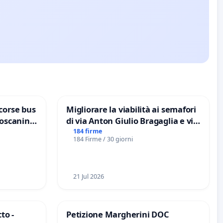
corse bus
Migliorare la viabilità ai semafori
Toscanini
di via Anton Giulio Bragaglia e via
Tieri XV MUNICIPIO DI ROMA
184 firme
184 Firme / 30 giorni
21 Jul 2026
to -
Petizione Margherini DOC