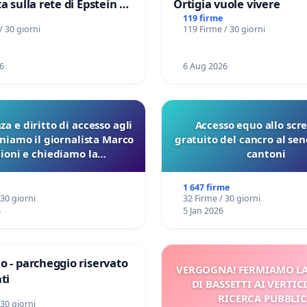
a sulla rete di Epstein e
Ortigia vuole vivere
d: verità sugli Epstein
119 firme
/ 30 giorni
119 Firme / 30 giorni
6
6 Aug 2026
a e diritto di accesso agli
Accesso equo allo scr
eniamo il giornalista Marco
gratuito del cancro al seno
lioni e chiediamo la
cantoni
ione dei verbali Pfas-Pfba
a Pedemontana Veneta
1 647 firme
 30 giorni
32 Firme / 30 giorni
6
5 Jan 2026
o - parcheggio riservato
VERGOGNA! FERMIAMO L
ti
DI BASSETTI AI VERTIC
RICERCA PUBBLI
 30 giorni