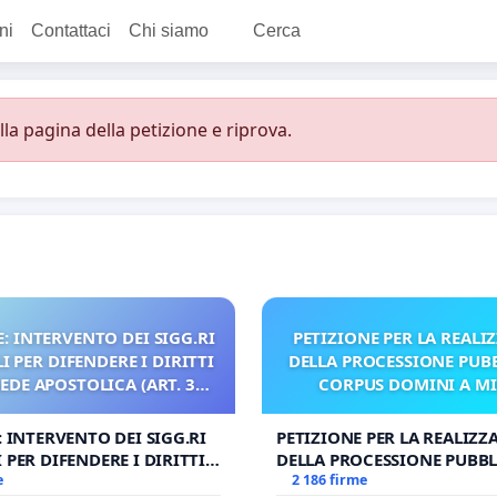
ni
Contattaci
Chi siamo
Cerca
a pagina della petizione e riprova.
: INTERVENTO DEI SIGG.RI
PETIZIONE PER LA REALI
 PER DIFENDERE I DIRITTI
DELLA PROCESSIONE PUBB
SEDE APOSTOLICA (ART. 3
CORPUS DOMINI A M
UDG)
: INTERVENTO DEI SIGG.RI
PETIZIONE PER LA REALIZZ
 PER DIFENDERE I DIRITTI
DELLA PROCESSIONE PUBBL
E APOSTOLICA (ART. 3 UDG)
e
CORPUS DOMINI A MILAN
2 186 firme