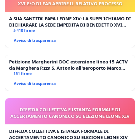
XVI E/O DI FAR APRIRE IL RELATIVO PROCESSO
A SUA SANTITA' PAPA LEONE XIV: LA SUPPLICHIAMO DI
DICHIARARE LA SEDE IMPEDITA DI BENEDETTO XVI
E/O DI FAR APRIRE IL RELATIVO PROCESSO
5 410 firme
Avviso di trasparenza
Petizione Margherini DOC estensione linea 15 ACTV
da Marghera P.zza S. Antonio all'aeroporto Marco
Polo tariffa a € 1,50
151 firme
Avviso di trasparenza
DIFFIDA COLLETTIVA E ISTANZA FORMALE DI
ACCERTAMENTO CANONICO SU ELEZIONE LEONE XIV
DIFFIDA COLLETTIVA E ISTANZA FORMALE DI
ACCERTAMENTO CANONICO SU ELEZIONE LEONE XIV