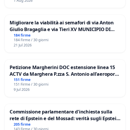
1 Aug 2026
Migliorare la viabilità ai semafori di via Anton
Giulio Bragaglia e via Tieri XV MUNICIPIO DI
ROMA
184 firme
184 Firme / 30 giorni
21 Jul 2026
Petizione Margherini DOC estensione linea 15
ACTV da Marghera P.zza S. Antonio all'aeroporto
Marco Polo tariffa a € 1,50
151 firme
151 Firme / 30 giorni
9 Jul 2026
Commissione parlamentare d'inchiesta sulla
rete di Epstein e del Mossad: verità sugli Epstein
Files
205 firme
143 Firme / 30 giorni