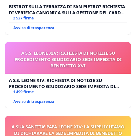
BISTROT SULLA TERRAZZA DI SAN PIETRO? RICHIESTA
DI VERIFICA CANONICA SULLA GESTIONE DEL CARD.
GAMBETTI
2 527 firme
Avviso di trasparenza
A S.S. LEONE XIV: RICHIESTA DI NOTIZIE SU
PROCEDIMENTO GIUDIZIARIO SEDE IMPEDITA DI
BENEDETTO XVI
A S.S. LEONE XIV: RICHIESTA DI NOTIZIE SU
PROCEDIMENTO GIUDIZIARIO SEDE IMPEDITA DI
BENEDETTO XVI
1 499 firme
Avviso di trasparenza
A SUA SANTITA' PAPA LEONE XIV: LA SUPPLICHIAMO
DI DICHIARARE LA SEDE IMPEDITA DI BENEDETTO