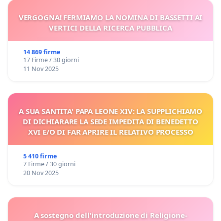
VERGOGNA! FERMIAMO LA NOMINA DI BASSETTI AI
VERTICI DELLA RICERCA PUBBLICA
14 869 firme
17 Firme / 30 giorni
11 Nov 2025
A SUA SANTITA' PAPA LEONE XIV: LA SUPPLICHIAMO
DI DICHIARARE LA SEDE IMPEDITA DI BENEDETTO
XVI E/O DI FAR APRIRE IL RELATIVO PROCESSO
5 410 firme
7 Firme / 30 giorni
20 Nov 2025
A sostegno dell'introduzione di Religione-