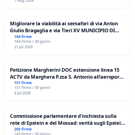
1 Aug 2026
Migliorare la viabilità ai semafori di via Anton
Giulio Bragaglia e via Tieri XV MUNICIPIO DI
ROMA
184 firme
184 Firme / 30 giorni
21 Jul 2026
Petizione Margherini DOC estensione linea 15
ACTV da Marghera P.zza S. Antonio all'aeroporto
Marco Polo tariffa a € 1,50
151 firme
151 Firme / 30 giorni
9 Jul 2026
Commissione parlamentare d'inchiesta sulla
rete di Epstein e del Mossad: verità sugli Epstein
Files
205 firme
143 Firme / 30 giorni