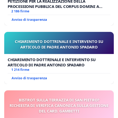
PETIZIONE PER LA REALIZZAZIONE DELLA
PROCESSIONE PUBBLICA DEL CORPUS DOMINI A
MILANO
2 186 firme
Avviso di trasparenza
CHIARIMENTO DOTTRINALE E INTERVENTO SU
ARTICOLO DI PADRE ANTONIO SPADARO
CHIARIMENTO DOTTRINALE E INTERVENTO SU
ARTICOLO DI PADRE ANTONIO SPADARO
1 214 firme
Avviso di trasparenza
BISTROT SULLA TERRAZZA DI SAN PIETRO?
RICHIESTA DI VERIFICA CANONICA SULLA GESTIONE
DEL CARD. GAMBETTI