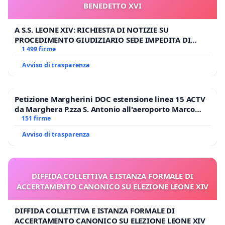
BENEDETTO XVI
A S.S. LEONE XIV: RICHIESTA DI NOTIZIE SU
PROCEDIMENTO GIUDIZIARIO SEDE IMPEDITA DI
BENEDETTO XVI
1 499 firme
Avviso di trasparenza
Petizione Margherini DOC estensione linea 15 ACTV
da Marghera P.zza S. Antonio all'aeroporto Marco
Polo tariffa a € 1,50
151 firme
Avviso di trasparenza
DIFFIDA COLLETTIVA E ISTANZA FORMALE DI
ACCERTAMENTO CANONICO SU ELEZIONE LEONE XIV
DIFFIDA COLLETTIVA E ISTANZA FORMALE DI
ACCERTAMENTO CANONICO SU ELEZIONE LEONE XIV