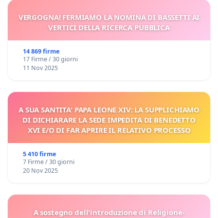
VERGOGNA! FERMIAMO LA NOMINA DI BASSETTI AI
VERTICI DELLA RICERCA PUBBLICA
14 869 firme
17 Firme / 30 giorni
11 Nov 2025
A SUA SANTITA' PAPA LEONE XIV: LA SUPPLICHIAMO
DI DICHIARARE LA SEDE IMPEDITA DI BENEDETTO
XVI E/O DI FAR APRIRE IL RELATIVO PROCESSO
5 410 firme
7 Firme / 30 giorni
20 Nov 2025
A sostegno dell'introduzione di Religione-