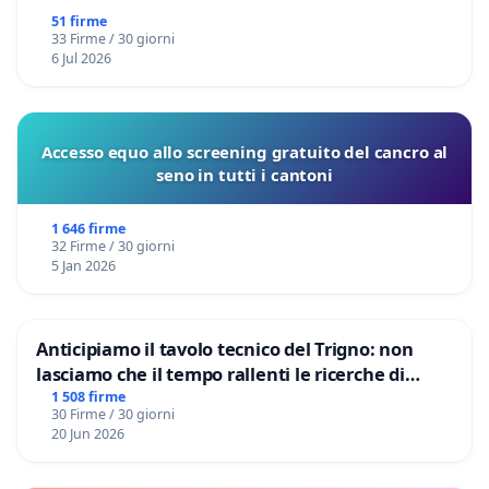
51 firme
33 Firme / 30 giorni
6 Jul 2026
Accesso equo allo screening gratuito del cancro al
seno in tutti i cantoni
1 646 firme
32 Firme / 30 giorni
5 Jan 2026
Anticipiamo il tavolo tecnico del Trigno: non
lasciamo che il tempo rallenti le ricerche di
Domenico Racanati
1 508 firme
30 Firme / 30 giorni
20 Jun 2026