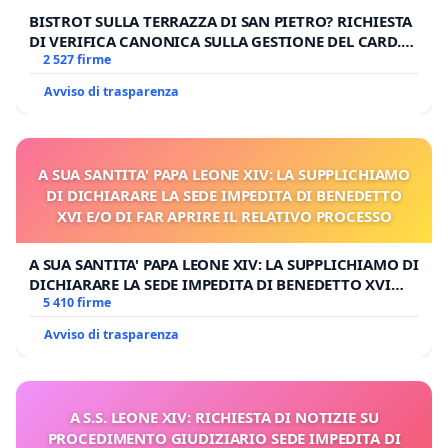
BISTROT SULLA TERRAZZA DI SAN PIETRO? RICHIESTA
DI VERIFICA CANONICA SULLA GESTIONE DEL CARD.
GAMBETTI
2 527 firme
Avviso di trasparenza
A SUA SANTITA' PAPA LEONE XIV: LA SUPPLICHIAMO
DI DICHIARARE LA SEDE IMPEDITA DI BENEDETTO
XVI E/O DI FAR APRIRE IL RELATIVO PROCESSO
A SUA SANTITA' PAPA LEONE XIV: LA SUPPLICHIAMO DI
DICHIARARE LA SEDE IMPEDITA DI BENEDETTO XVI
E/O DI FAR APRIRE IL RELATIVO PROCESSO
5 410 firme
Avviso di trasparenza
A S.S. LEONE XIV: RICHIESTA DI NOTIZIE SU
PROCEDIMENTO GIUDIZIARIO SEDE IMPEDITA DI