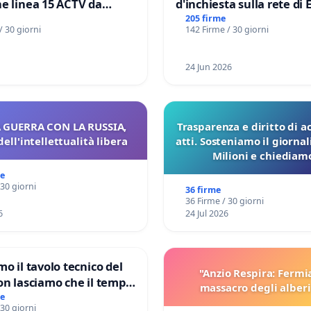
e linea 15 ACTV da
d'inchiesta sulla rete di 
P.zza S. Antonio
del Mossad: verità sugli 
205 firme
/ 30 giorni
142 Firme / 30 giorni
orto Marco Polo tariffa a
Files
24 Jun 2026
 GUERRA CON LA RUSSIA,
Trasparenza e diritto di a
dell'intellettualità libera
atti. Sosteniamo il giorna
Milioni e chiediamo
pubblicazione dei verbali
me
sulla Pedemontana V
 30 giorni
36 firme
36 Firme / 30 giorni
6
24 Jul 2026
mo il tavolo tecnico del
"Anzio Respira: Fermi
on lasciamo che il tempo
massacro degli alberi
le ricerche di Domenico
me
 30 giorni