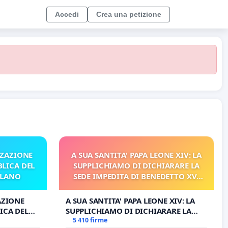
Accedi
Crea una petizione
ZZAZIONE
A SUA SANTITA' PAPA LEONE XIV: LA
LICA DEL
SUPPLICHIAMO DI DICHIARARE LA
ILANO
SEDE IMPEDITA DI BENEDETTO XVI
E/O DI FAR APRIRE IL RELATIVO
PROCESSO
AZIONE
A SUA SANTITA' PAPA LEONE XIV: LA
ICA DEL
SUPPLICHIAMO DI DICHIARARE LA
O
SEDE IMPEDITA DI BENEDETTO XVI E/O
5 410 firme