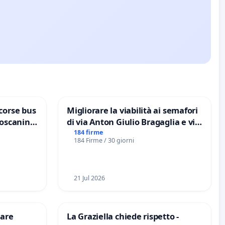
corse bus
Migliorare la viabilità ai semafori
Toscanini
di via Anton Giulio Bragaglia e via
Tieri XV MUNICIPIO DI ROMA
184 firme
184 Firme / 30 giorni
21 Jul 2026
are
La Graziella chiede rispetto -