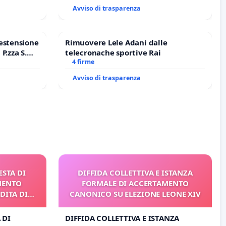
DI FAR APRIRE IL RELATIVO PROCESSO
Avviso di trasparenza
estensione
Rimuovere Lele Adani dalle
P.zza S.
telecronache sportive Rai
o Polo
4 firme
Avviso di trasparenza
ESTA DI
DIFFIDA COLLETTIVA E ISTANZA
MENTO
FORMALE DI ACCERTAMENTO
DITA DI
CANONICO SU ELEZIONE LEONE XIV
 DI
DIFFIDA COLLETTIVA E ISTANZA