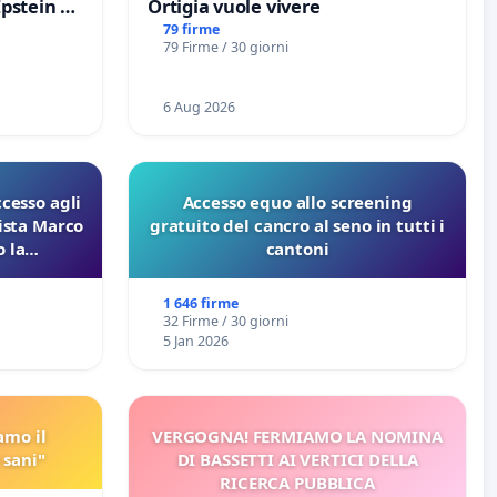
Epstein e
Ortigia vuole vivere
Epstein
79 firme
79 Firme / 30 giorni
6 Aug 2026
ccesso agli
Accesso equo allo screening
lista Marco
gratuito del cancro al seno in tutti i
 la
cantoni
 Pfas-Pfba
eneta
1 646 firme
32 Firme / 30 giorni
5 Jan 2026
amo il
VERGOGNA! FERMIAMO LA NOMINA
 sani"
DI BASSETTI AI VERTICI DELLA
RICERCA PUBBLICA