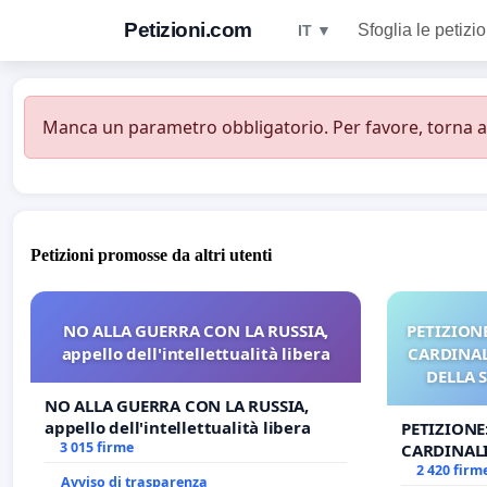
Petizioni.com
Sfoglia le petizio
IT ▼
Manca un parametro obbligatorio. Per favore, torna all
Petizioni promosse da altri utenti
NO ALLA GUERRA CON LA RUSSIA,
PETIZIONE
appello dell'intellettualità libera
CARDINALI
DELLA 
NO ALLA GUERRA CON LA RUSSIA,
appello dell'intellettualità libera
PETIZIONE
3 015 firme
CARDINALI
DELLA SED
2 420 firm
Avviso di trasparenza