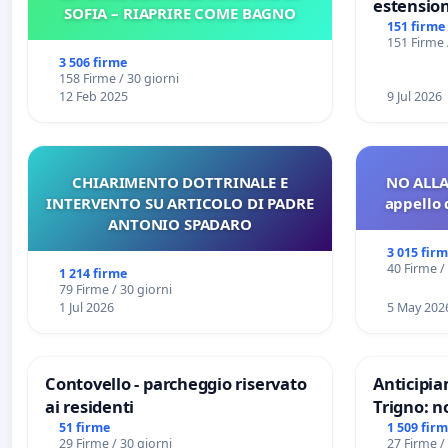
estension
SOFIA – RIAPRIRE COME BAGNO
Marghera 
151 firme
151 Firme 
all'aerop
3 506 firme
€ 1,50
158 Firme / 30 giorni
12 Feb 2025
9 Jul 2026
CHIARIMENTO DOTTRINALE E
NO ALLA
INTERVENTO SU ARTICOLO DI PADRE
appello 
ANTONIO SPADARO
3 015 fir
40 Firme /
1 214 firme
79 Firme / 30 giorni
1 Jul 2026
5 May 202
Contovello - parcheggio riservato
Anticipia
ai residenti
Trigno: n
rallenti 
51 firme
1 509 fir
29 Firme / 30 giorni
27 Firme /