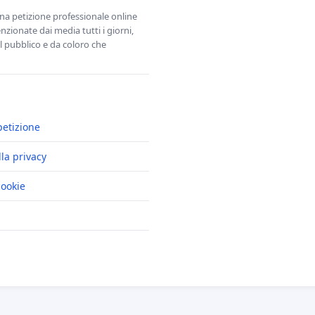
una petizione professionale online
zionate dai media tutti i giorni,
l pubblico e da coloro che
petizione
lla privacy
cookie