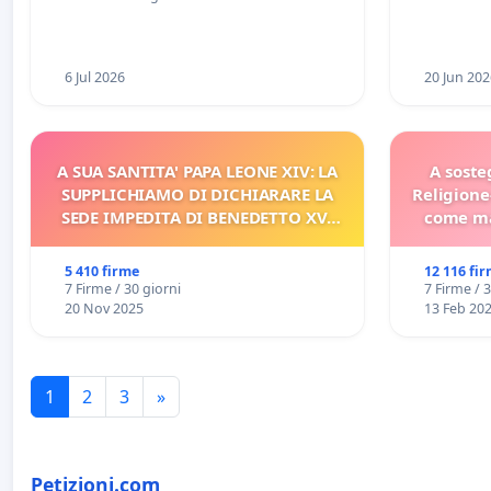
Racanati
6 Jul 2026
20 Jun 202
A SUA SANTITA' PAPA LEONE XIV: LA
A soste
SUPPLICHIAMO DI DICHIARARE LA
Religione
SEDE IMPEDITA DI BENEDETTO XVI
come ma
E/O DI FAR APRIRE IL RELATIVO
PROCESSO
5 410 firme
12 116 fi
7 Firme / 30 giorni
7 Firme / 
20 Nov 2025
13 Feb 20
1
2
3
»
Petizioni.com