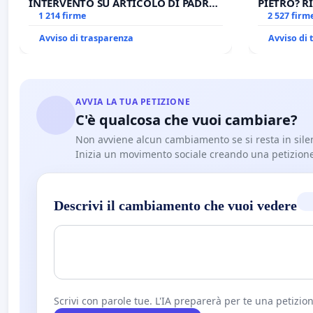
INTERVENTO SU ARTICOLO DI PADRE
PIETRO? RI
ANTONIO SPADARO
1 214 firme
CANONICA 
2 527 firm
CARD. GAM
Avviso di trasparenza
Avviso di
AVVIA LA TUA PETIZIONE
C'è qualcosa che vuoi cambiare?
Non avviene alcun cambiamento se si resta in sile
Inizia un movimento sociale creando una petizion
Descrivi il cambiamento che vuoi vedere
Scrivi con parole tue. L'IA preparerà per te una petizion