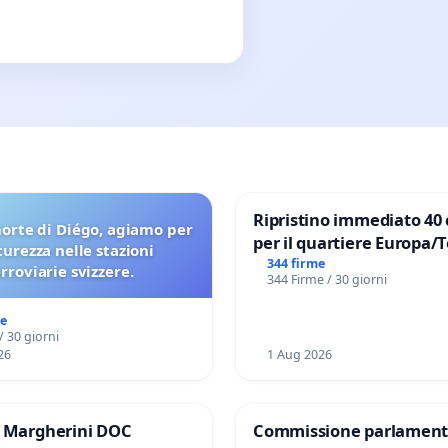
Ripristino immediato 40 
orte di Diégo, agiamo per
per il quartiere Europa/
icurezza nelle stazioni
di Aprilia
344 firme
erroviarie svizzere.
344 Firme / 30 giorni
me
/ 30 giorni
26
1 Aug 2026
e Margherini DOC
Commissione parlament