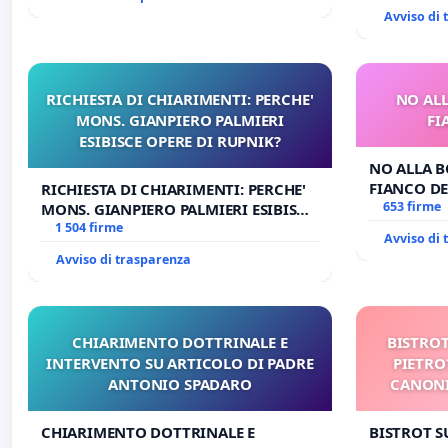
Avviso di
RICHIESTA DI CHIARIMENTI: PERCHE'
NO ALL
MONS. GIANPIERO PALMIERI
FI
ESIBISCE OPERE DI RUPNIK?
NO ALLA B
FIANCO DE
RICHIESTA DI CHIARIMENTI: PERCHE'
653 firme
MONS. GIANPIERO PALMIERI ESIBISCE
OPERE DI RUPNIK?
1 504 firme
Avviso di
Avviso di trasparenza
CHIARIMENTO DOTTRINALE E
BISTROT
INTERVENTO SU ARTICOLO DI PADRE
PIETRO
ANTONIO SPADARO
CANONI
CHIARIMENTO DOTTRINALE E
BISTROT S