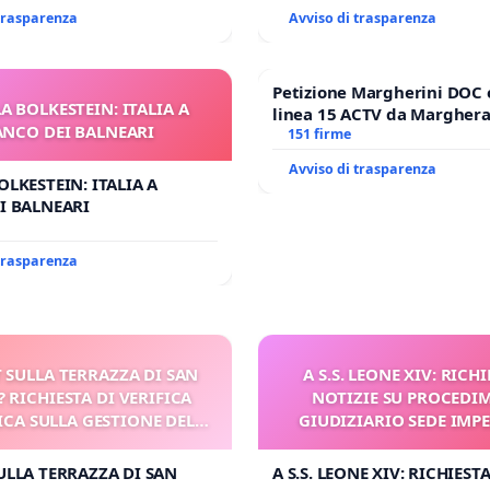
 trasparenza
Avviso di trasparenza
Petizione Margherini DOC 
A BOLKESTEIN: ITALIA A
linea 15 ACTV da Marghera 
ANCO DEI BALNEARI
Antonio all'aeroporto Marc
151 firme
tariffa a € 1,50
Avviso di trasparenza
OLKESTEIN: ITALIA A
I BALNEARI
 trasparenza
 SULLA TERRAZZA DI SAN
A S.S. LEONE XIV: RICHI
? RICHIESTA DI VERIFICA
NOTIZIE SU PROCEDI
CA SULLA GESTIONE DEL
GIUDIZIARIO SEDE IMPE
CARD. GAMBETTI
BENEDETTO XVI
ULLA TERRAZZA DI SAN
A S.S. LEONE XIV: RICHIESTA