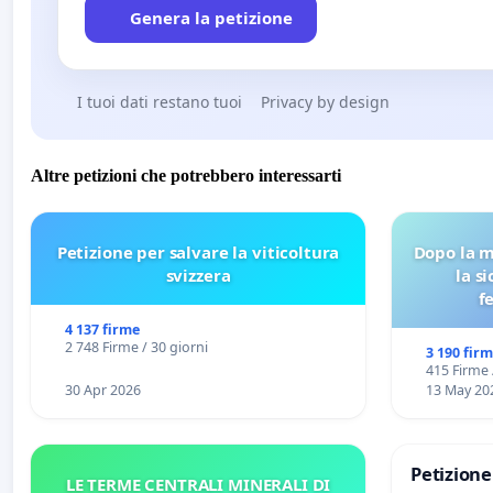
Genera la petizione
I tuoi dati restano tuoi
Privacy by design
Altre petizioni che potrebbero interessarti
Petizione per salvare la viticoltura
Dopo la m
svizzera
la s
f
4 137 firme
2 748 Firme / 30 giorni
3 190 fir
415 Firme 
30 Apr 2026
13 May 20
Petizion
LE TERME CENTRALI MINERALI DI