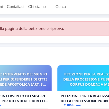
ni
Contattaci
Chi siamo
Cerca
a pagina della petizione e riprova.
: INTERVENTO DEI SIGG.RI
PETIZIONE PER LA REALI
 PER DIFENDERE I DIRITTI
DELLA PROCESSIONE PUBB
SEDE APOSTOLICA (ART. 3
CORPUS DOMINI A M
UDG)
: INTERVENTO DEI SIGG.RI
PETIZIONE PER LA REALIZZ
 PER DIFENDERE I DIRITTI
DELLA PROCESSIONE PUBBL
E APOSTOLICA (ART. 3 UDG)
e
CORPUS DOMINI A MILAN
2 186 firme