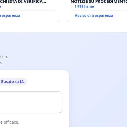
CHIESTA DI VERIFICA
NOTIZIE SU PROCEDIMENT
SULLA GESTIONE DEL
e
GIUDIZIARIO SEDE IMPEDIT
1 499 firme
BETTI
BENEDETTO XVI
 trasparenza
Avviso di trasparenza
nzio.
e.
Basato su IA
e efficace.