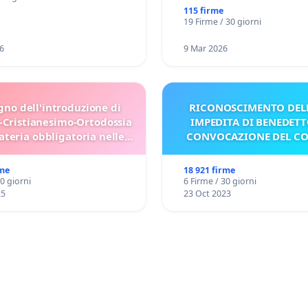
115 firme
19 Firme / 30 giorni
6
9 Mar 2026
gno dell'introduzione di
RICONOSCIMENTO DELL
-Cristianesimo-Ortodossia
IMPEDITA DI BENEDETT
teria obbligatoria nelle
CONVOCAZIONE DEL C
scuole bulgare.
rme
18 921 firme
30 giorni
6 Firme / 30 giorni
25
23 Oct 2023