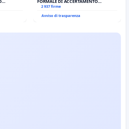
O
FORMALE DI ACCERTAMENTO
A DI
CANONICO SU ELEZIONE LEONE XIV
2 937 firme
Avviso di trasparenza