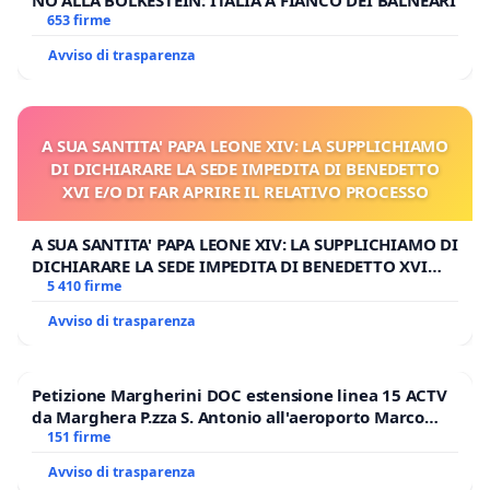
NO ALLA BOLKESTEIN: ITALIA A FIANCO DEI BALNEARI
653 firme
Avviso di trasparenza
A SUA SANTITA' PAPA LEONE XIV: LA SUPPLICHIAMO
DI DICHIARARE LA SEDE IMPEDITA DI BENEDETTO
XVI E/O DI FAR APRIRE IL RELATIVO PROCESSO
A SUA SANTITA' PAPA LEONE XIV: LA SUPPLICHIAMO DI
DICHIARARE LA SEDE IMPEDITA DI BENEDETTO XVI
E/O DI FAR APRIRE IL RELATIVO PROCESSO
5 410 firme
Avviso di trasparenza
Petizione Margherini DOC estensione linea 15 ACTV
da Marghera P.zza S. Antonio all'aeroporto Marco
Polo tariffa a € 1,50
151 firme
Avviso di trasparenza