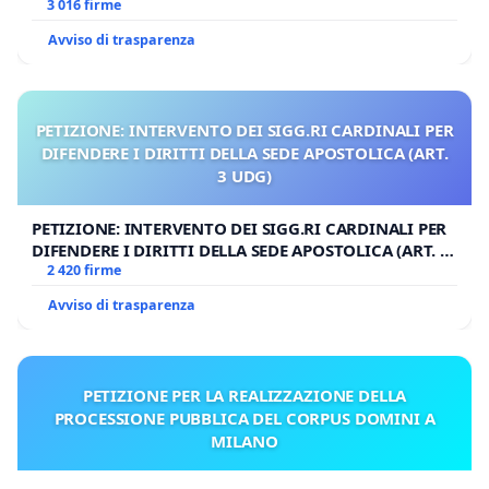
3 016 firme
Avviso di trasparenza
PETIZIONE: INTERVENTO DEI SIGG.RI CARDINALI PER
DIFENDERE I DIRITTI DELLA SEDE APOSTOLICA (ART.
3 UDG)
PETIZIONE: INTERVENTO DEI SIGG.RI CARDINALI PER
DIFENDERE I DIRITTI DELLA SEDE APOSTOLICA (ART. 3
UDG)
2 420 firme
Avviso di trasparenza
PETIZIONE PER LA REALIZZAZIONE DELLA
PROCESSIONE PUBBLICA DEL CORPUS DOMINI A
MILANO