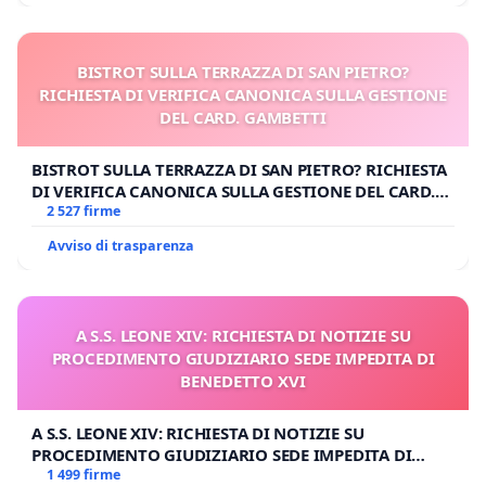
BISTROT SULLA TERRAZZA DI SAN PIETRO?
RICHIESTA DI VERIFICA CANONICA SULLA GESTIONE
DEL CARD. GAMBETTI
BISTROT SULLA TERRAZZA DI SAN PIETRO? RICHIESTA
DI VERIFICA CANONICA SULLA GESTIONE DEL CARD.
GAMBETTI
2 527 firme
Avviso di trasparenza
A S.S. LEONE XIV: RICHIESTA DI NOTIZIE SU
PROCEDIMENTO GIUDIZIARIO SEDE IMPEDITA DI
BENEDETTO XVI
A S.S. LEONE XIV: RICHIESTA DI NOTIZIE SU
PROCEDIMENTO GIUDIZIARIO SEDE IMPEDITA DI
BENEDETTO XVI
1 499 firme