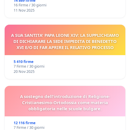
14 869 firme
16 Firme / 30 giorni
11 Nov 2025
A SUA SANTITA' PAPA LEONE XIV: LA SUPPLICHIAMO
DI DICHIARARE LA SEDE IMPEDITA DI BENEDETTO
XVI E/O DI FAR APRIRE IL RELATIVO PROCESSO
5 410 firme
7 Firme / 30 giorni
20 Nov 2025
A sostegno dell'introduzione di Religione-
Cristianesimo-Ortodossia come materia
obbligatoria nelle scuole bulgare.
12 116 firme
7 Firme / 30 giorni