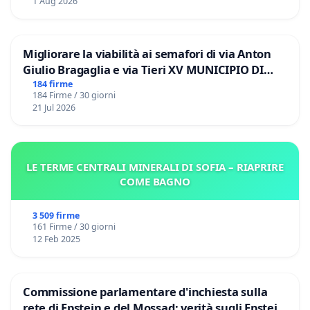
1 Aug 2026
Migliorare la viabilità ai semafori di via Anton
Giulio Bragaglia e via Tieri XV MUNICIPIO DI
ROMA
184 firme
184 Firme / 30 giorni
21 Jul 2026
LE TERME CENTRALI MINERALI DI SOFIA – RIAPRIRE
COME BAGNO
3 509 firme
161 Firme / 30 giorni
12 Feb 2025
Commissione parlamentare d'inchiesta sulla
rete di Epstein e del Mossad: verità sugli Epstein