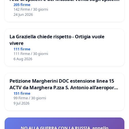
Files
205 firme
142 Firme / 30 giorni
24 Jun 2026
La Graziella chiede rispetto - Ortigia vuole
vivere
111 firme
111 Firme / 30 giorni
6 Aug 2026
Petizione Margherini DOC estensione linea 15
ACTV da Marghera P.zza S. Antonio all'aeroporto
Marco Polo tariffa a € 1,50
151 firme
99 Firme / 30 giorni
9 Jul 2026
NO ALLA GUERRA CON LA RUSSIA, appello