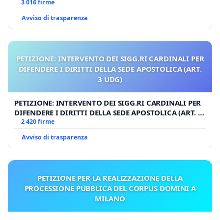
3 016 firme
Avviso di trasparenza
PETIZIONE: INTERVENTO DEI SIGG.RI CARDINALI PER
DIFENDERE I DIRITTI DELLA SEDE APOSTOLICA (ART.
3 UDG)
PETIZIONE: INTERVENTO DEI SIGG.RI CARDINALI PER
DIFENDERE I DIRITTI DELLA SEDE APOSTOLICA (ART. 3
UDG)
2 420 firme
Avviso di trasparenza
PETIZIONE PER LA REALIZZAZIONE DELLA
PROCESSIONE PUBBLICA DEL CORPUS DOMINI A
MILANO