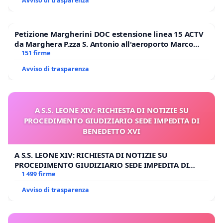
Avviso di trasparenza
Petizione Margherini DOC estensione linea 15 ACTV
da Marghera P.zza S. Antonio all'aeroporto Marco
Polo tariffa a € 1,50
151 firme
Avviso di trasparenza
A S.S. LEONE XIV: RICHIESTA DI NOTIZIE SU
PROCEDIMENTO GIUDIZIARIO SEDE IMPEDITA DI
BENEDETTO XVI
A S.S. LEONE XIV: RICHIESTA DI NOTIZIE SU
PROCEDIMENTO GIUDIZIARIO SEDE IMPEDITA DI
BENEDETTO XVI
1 499 firme
Avviso di trasparenza