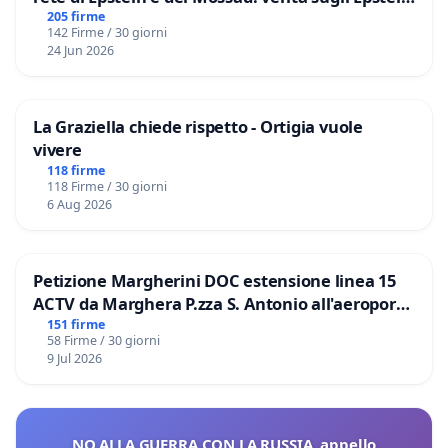
Files
205 firme
142 Firme / 30 giorni
24 Jun 2026
La Graziella chiede rispetto - Ortigia vuole
vivere
118 firme
118 Firme / 30 giorni
6 Aug 2026
Petizione Margherini DOC estensione linea 15
ACTV da Marghera P.zza S. Antonio all'aeroporto
Marco Polo tariffa a € 1,50
151 firme
58 Firme / 30 giorni
9 Jul 2026
NO ALLA GUERRA CON LA RUSSIA, appello