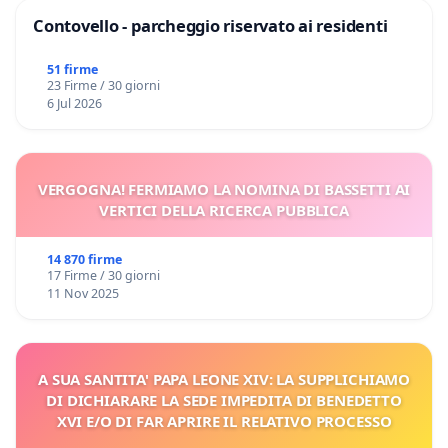
Contovello - parcheggio riservato ai residenti
51 firme
23 Firme / 30 giorni
6 Jul 2026
VERGOGNA! FERMIAMO LA NOMINA DI BASSETTI AI
VERTICI DELLA RICERCA PUBBLICA
14 870 firme
17 Firme / 30 giorni
11 Nov 2025
A SUA SANTITA' PAPA LEONE XIV: LA SUPPLICHIAMO
DI DICHIARARE LA SEDE IMPEDITA DI BENEDETTO
XVI E/O DI FAR APRIRE IL RELATIVO PROCESSO