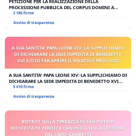
PETIZIONE PER LA REALIZZAZIONE DELLA
PROCESSIONE PUBBLICA DEL CORPUS DOMINI A
MILANO
2 186 firme
Avviso di trasparenza
A SUA SANTITA' PAPA LEONE XIV: LA SUPPLICHIAMO
DI DICHIARARE LA SEDE IMPEDITA DI BENEDETTO
XVI E/O DI FAR APRIRE IL RELATIVO PROCESSO
A SUA SANTITA' PAPA LEONE XIV: LA SUPPLICHIAMO DI
DICHIARARE LA SEDE IMPEDITA DI BENEDETTO XVI
E/O DI FAR APRIRE IL RELATIVO PROCESSO
5 410 firme
Avviso di trasparenza
BISTROT SULLA TERRAZZA DI SAN PIETRO?
RICHIESTA DI VERIFICA CANONICA SULLA GESTIONE
DEL CARD. GAMBETTI