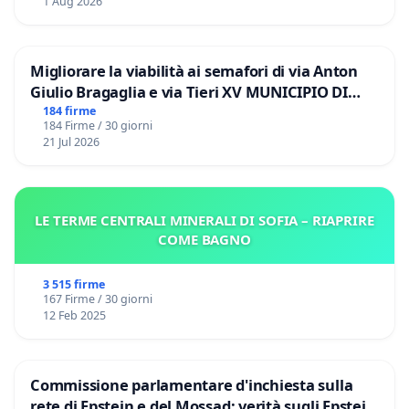
1 Aug 2026
Migliorare la viabilità ai semafori di via Anton
Giulio Bragaglia e via Tieri XV MUNICIPIO DI
ROMA
184 firme
184 Firme / 30 giorni
21 Jul 2026
LE TERME CENTRALI MINERALI DI SOFIA – RIAPRIRE
COME BAGNO
3 515 firme
167 Firme / 30 giorni
12 Feb 2025
Commissione parlamentare d'inchiesta sulla
rete di Epstein e del Mossad: verità sugli Epstein