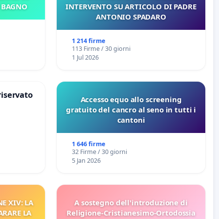
E BAGNO
INTERVENTO SU ARTICOLO DI PADRE
ANTONIO SPADARO
1 214 firme
113 Firme / 30 giorni
1 Jul 2026
riservato
Accesso equo allo screening
gratuito del cancro al seno in tutti i
cantoni
1 646 firme
32 Firme / 30 giorni
5 Jan 2026
E XIV: LA
A sostegno dell'introduzione di
ARARE LA
Religione-Cristianesimo-Ortodossia