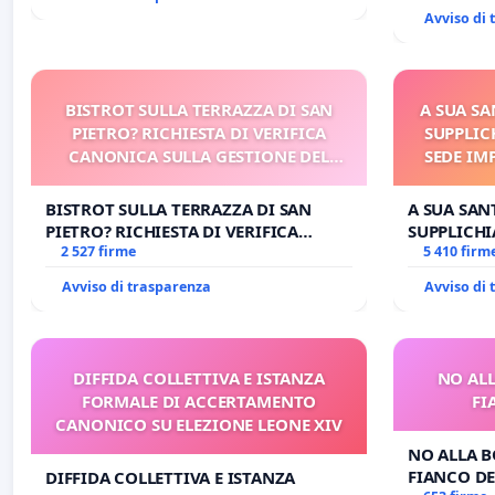
Avviso di
BISTROT SULLA TERRAZZA DI SAN
A SUA SA
PIETRO? RICHIESTA DI VERIFICA
SUPPLIC
CANONICA SULLA GESTIONE DEL
SEDE IM
CARD. GAMBETTI
E/O DI
BISTROT SULLA TERRAZZA DI SAN
A SUA SANT
PIETRO? RICHIESTA DI VERIFICA
SUPPLICHI
CANONICA SULLA GESTIONE DEL
2 527 firme
SEDE IMPE
5 410 firm
CARD. GAMBETTI
DI FAR AP
Avviso di trasparenza
Avviso di
DIFFIDA COLLETTIVA E ISTANZA
NO ALL
FORMALE DI ACCERTAMENTO
FI
CANONICO SU ELEZIONE LEONE XIV
NO ALLA B
FIANCO DE
DIFFIDA COLLETTIVA E ISTANZA