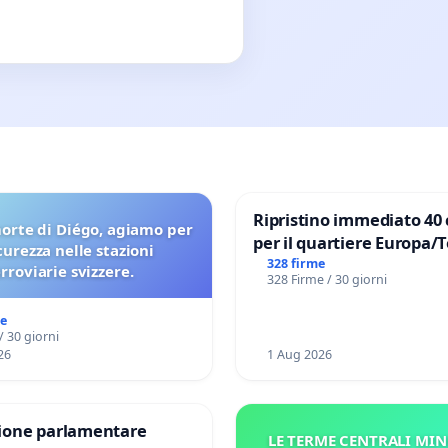
Ripristino immediato 40 
orte di Diégo, agiamo per
per il quartiere Europa/
icurezza nelle stazioni
di Aprilia
328 firme
erroviarie svizzere.
328 Firme / 30 giorni
me
/ 30 giorni
26
1 Aug 2026
one parlamentare
LE TERME CENTRALI MIN