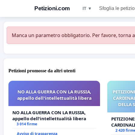
Petizioni.com
Sfoglia le petizio
IT ▼
Manca un parametro obbligatorio. Per favore, torna all
Petizioni promosse da altri utenti
NO ALLA GUERRA CON LA RUSSIA,
PETIZIONE
appello dell'intellettualità libera
CARDINALI
DELLA 
NO ALLA GUERRA CON LA RUSSIA,
appello dell'intellettualità libera
PETIZIONE
3 014 firme
CARDINALI
DELLA SED
2 420 firm
Avviso di trasparenza