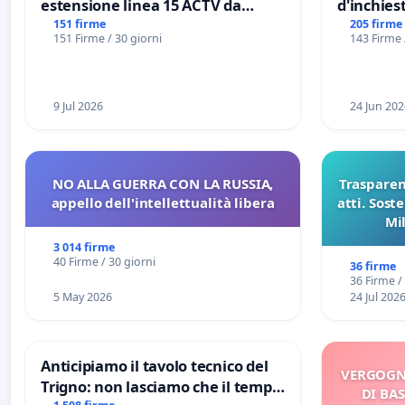
estensione linea 15 ACTV da
d'inchiest
Marghera P.zza S. Antonio
del Mossa
151 firme
205 firme
151 Firme / 30 giorni
143 Firme 
all'aeroporto Marco Polo tariffa a
Files
€ 1,50
9 Jul 2026
24 Jun 202
NO ALLA GUERRA CON LA RUSSIA,
Trasparenz
appello dell'intellettualità libera
atti. Sost
Mi
pubblicaz
3 014 firme
sull
40 Firme / 30 giorni
36 firme
36 Firme /
5 May 2026
24 Jul 202
Anticipiamo il tavolo tecnico del
VERGOGN
Trigno: non lasciamo che il tempo
DI BAS