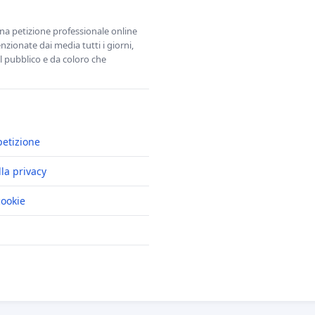
una petizione professionale online
zionate dai media tutti i giorni,
l pubblico e da coloro che
petizione
lla privacy
cookie