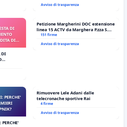
Avviso di trasparenza
Petizione Margherini DOC estensione
ESTA DI
linea 15 ACTV da Marghera P.zza S.
MENTO
Antonio all'aeroporto Marco Polo
151 firme
DITA DI
tariffa a € 1,50
Avviso di trasparenza
 DI
O
A DI
Rimuovere Lele Adani dalle
I: PERCHE'
telecronache sportive Rai
LMIERI
4 firme
UPNIK?
Avviso di trasparenza
: PERCHE'