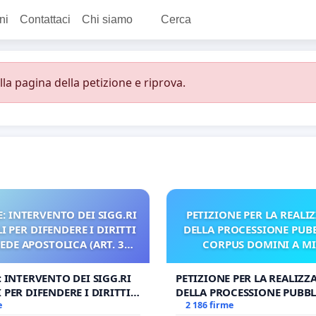
ni
Contattaci
Chi siamo
Cerca
a pagina della petizione e riprova.
: INTERVENTO DEI SIGG.RI
PETIZIONE PER LA REALI
 PER DIFENDERE I DIRITTI
DELLA PROCESSIONE PUBB
SEDE APOSTOLICA (ART. 3
CORPUS DOMINI A M
UDG)
: INTERVENTO DEI SIGG.RI
PETIZIONE PER LA REALIZZ
 PER DIFENDERE I DIRITTI
DELLA PROCESSIONE PUBBL
E APOSTOLICA (ART. 3 UDG)
e
CORPUS DOMINI A MILAN
2 186 firme