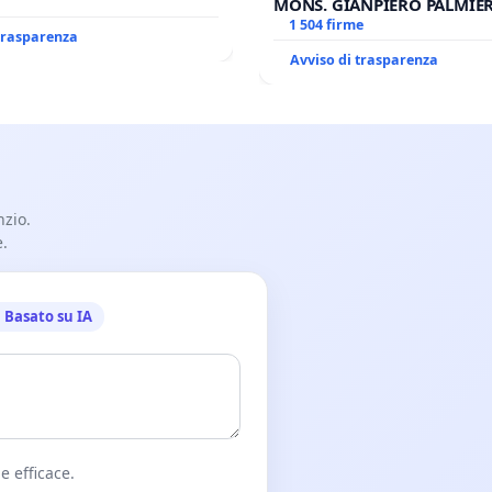
MONS. GIANPIERO PALMIERI
OPERE DI RUPNIK?
1 504 firme
 trasparenza
Avviso di trasparenza
nzio.
e.
Basato su IA
e efficace.