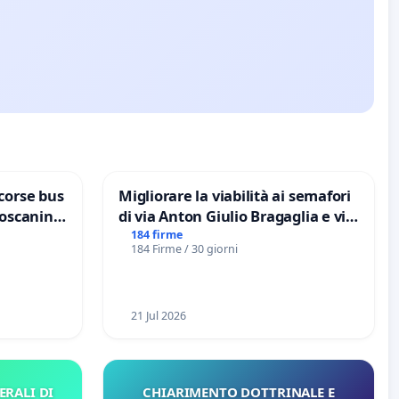
corse bus
Migliorare la viabilità ai semafori
Toscanini
di via Anton Giulio Bragaglia e via
Tieri XV MUNICIPIO DI ROMA
184 firme
184 Firme / 30 giorni
21 Jul 2026
ERALI DI
CHIARIMENTO DOTTRINALE E