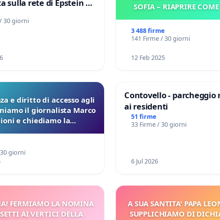
a sulla rete di Epstein e
SOFIA – RIAPRIRE COM
d: verità sugli Epstein
/ 30 giorni
3 488 firme
141 Firme / 30 giorni
6
12 Feb 2025
Contovello - parcheggio 
a e diritto di accesso agli
ai residenti
eniamo il giornalista Marco
51 firme
lioni e chiediamo la
33 Firme / 30 giorni
ione dei verbali Pfas-Pfba
a Pedemontana Veneta
 30 giorni
6
6 Jul 2026
A! FERMIAMO LA NOMINA
A SUA SANTITA' PAPA LEON
SETTI AI VERTICI DELLA
SUPPLICHIAMO DI DICHI