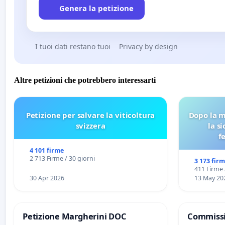
Genera la petizione
I tuoi dati restano tuoi
Privacy by design
Altre petizioni che potrebbero interessarti
Petizione per salvare la viticoltura
Dopo la m
svizzera
la s
f
4 101 firme
2 713 Firme / 30 giorni
3 173 fir
411 Firme 
30 Apr 2026
13 May 20
Petizione Margherini DOC
Commissi