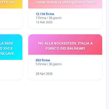
ETTO XVI
come materia obbligatoria nelle
ELATIVO
scuole bulgare.
12 116 firme
7 Firme / 30 giorni
13 Feb 2025
A SEDE
NO ALLA BOLKESTEIN: ITALIA A
O XVI E
FIANCO DEI BALNEARI
ONCLAVE
653 firme
5 Firme / 30 giorni
28 Apr 2026