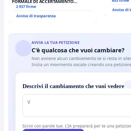
653 firme
FORMALE DI ACCERTAMENTO
CANONICO SU ELEZIONE LEONE XIV
2 937 firme
Avviso di
Avviso di trasparenza
AVVIA LA TUA PETIZIONE
C'è qualcosa che vuoi cambiare?
Non avviene alcun cambiamento se si resta in sile
Inizia un movimento sociale creando una petizion
Descrivi il cambiamento che vuoi vedere
Scrivi con parole tue. L'IA preparerà per te una petizion