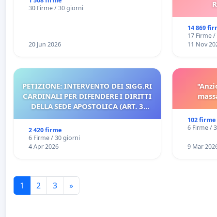
rallenti le ricerche di Domenico
1 508 firme
R
30 Firme / 30 giorni
Racanati
14 869 fi
17 Firme /
20 Jun 2026
11 Nov 20
PETIZIONE: INTERVENTO DEI SIGG.RI
"Anzi
CARDINALI PER DIFENDERE I DIRITTI
massa
DELLA SEDE APOSTOLICA (ART. 3
UDG)
102 firme
6 Firme / 
2 420 firme
6 Firme / 30 giorni
4 Apr 2026
9 Mar 202
1
2
3
»