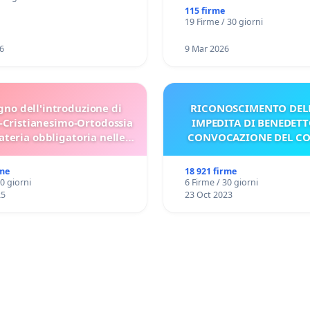
115 firme
19 Firme / 30 giorni
6
9 Mar 2026
gno dell'introduzione di
RICONOSCIMENTO DELL
-Cristianesimo-Ortodossia
IMPEDITA DI BENEDETT
teria obbligatoria nelle
CONVOCAZIONE DEL C
scuole bulgare.
rme
18 921 firme
30 giorni
6 Firme / 30 giorni
25
23 Oct 2023