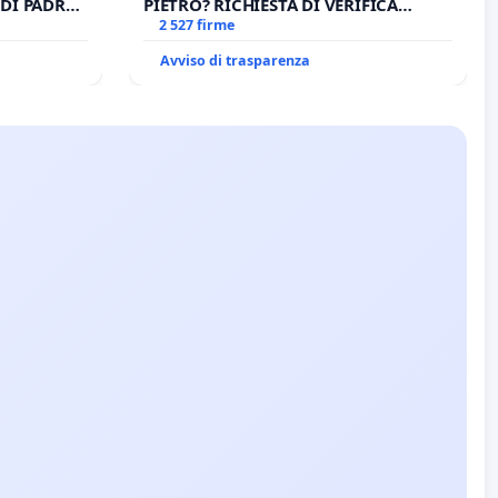
DI PADRE
PIETRO? RICHIESTA DI VERIFICA
CANONICA SULLA GESTIONE DEL
2 527 firme
CARD. GAMBETTI
Avviso di trasparenza