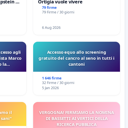
Epstein e
Ortigia vuole vivere
Epstein
79 firme
79 Firme / 30 giorni
6 Aug 2026
ccesso agli
Accesso equo allo screening
lista Marco
gratuito del cancro al seno in tutti i
 la
cantoni
 Pfas-Pfba
eneta
1 646 firme
32 Firme / 30 giorni
5 Jan 2026
amo il
VERGOGNA! FERMIAMO LA NOMINA
 sani"
DI BASSETTI AI VERTICI DELLA
RICERCA PUBBLICA