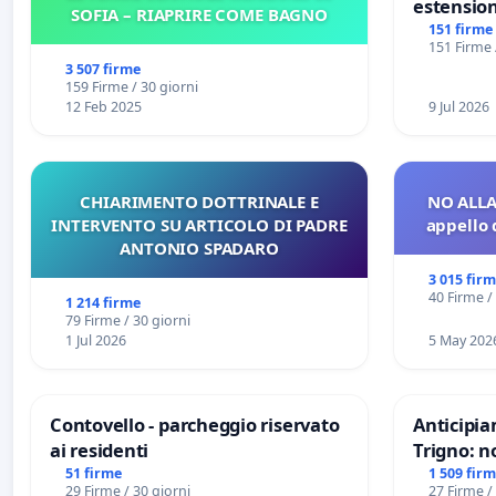
estension
SOFIA – RIAPRIRE COME BAGNO
Marghera 
151 firme
151 Firme 
all'aerop
3 507 firme
€ 1,50
159 Firme / 30 giorni
12 Feb 2025
9 Jul 2026
CHIARIMENTO DOTTRINALE E
NO ALLA
INTERVENTO SU ARTICOLO DI PADRE
appello 
ANTONIO SPADARO
3 015 fir
40 Firme /
1 214 firme
79 Firme / 30 giorni
1 Jul 2026
5 May 202
Contovello - parcheggio riservato
Anticipia
ai residenti
Trigno: n
rallenti 
51 firme
1 509 fir
29 Firme / 30 giorni
27 Firme /