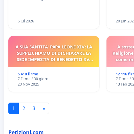
Racanati
6 Jul 2026
20 Jun 202
A SUA SANTITA' PAPA LEONE XIV: LA
A soste
SUPPLICHIAMO DI DICHIARARE LA
Religione
SEDE IMPEDITA DI BENEDETTO XVI
come ma
E/O DI FAR APRIRE IL RELATIVO
PROCESSO
5 410 firme
12 116 fi
7 Firme / 30 giorni
7 Firme / 
20 Nov 2025
13 Feb 20
1
2
3
»
Petizioni.com