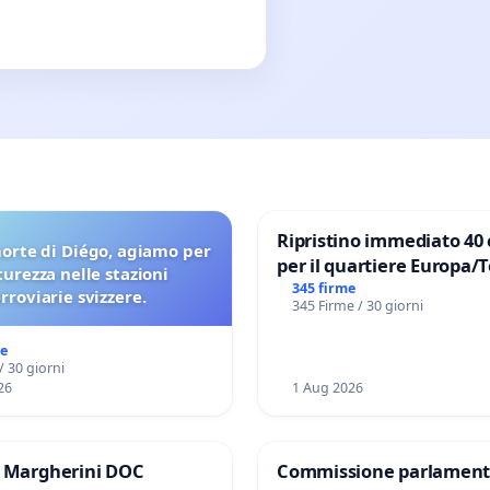
Ripristino immediato 40 
orte di Diégo, agiamo per
per il quartiere Europa/
icurezza nelle stazioni
di Aprilia
345 firme
erroviarie svizzere.
345 Firme / 30 giorni
me
/ 30 giorni
26
1 Aug 2026
e Margherini DOC
Commissione parlament