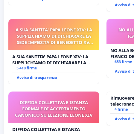
Avviso di
A SUA SANTITA' PAPA LEONE XIV: LA
NO ALL
SUPPLICHIAMO DI DICHIARARE LA
FI
SEDE IMPEDITA DI BENEDETTO XVI
E/O DI FAR APRIRE IL RELATIVO
NO ALLA B
PROCESSO
FIANCO DE
A SUA SANTITA' PAPA LEONE XIV: LA
653 firme
SUPPLICHIAMO DI DICHIARARE LA
SEDE IMPEDITA DI BENEDETTO XVI E/O
5 410 firme
Avviso di
DI FAR APRIRE IL RELATIVO PROCESSO
Avviso di trasparenza
Rimuovere 
DIFFIDA COLLETTIVA E ISTANZA
telecronac
FORMALE DI ACCERTAMENTO
4 firme
CANONICO SU ELEZIONE LEONE XIV
Avviso di
DIFFIDA COLLETTIVA E ISTANZA