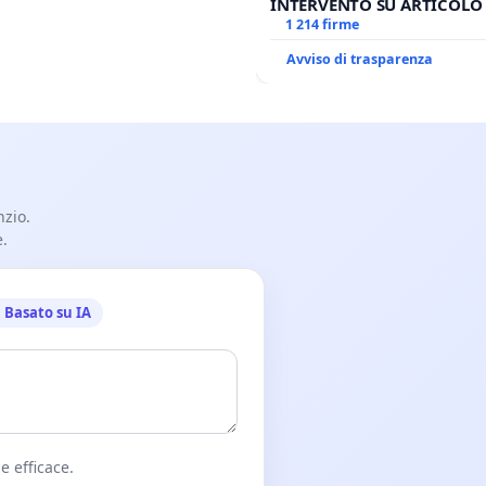
INTERVENTO SU ARTICOLO 
ANTONIO SPADARO
1 214 firme
Avviso di trasparenza
nzio.
e.
Basato su IA
e efficace.