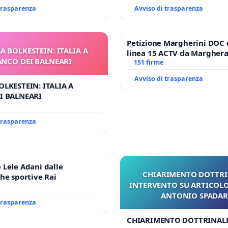
 trasparenza
Avviso di trasparenza
Petizione Margherini DOC 
A BOLKESTEIN: ITALIA A
linea 15 ACTV da Marghera 
ANCO DEI BALNEARI
Antonio all'aeroporto Marc
151 firme
tariffa a € 1,50
Avviso di trasparenza
OLKESTEIN: ITALIA A
I BALNEARI
 trasparenza
Lele Adani dalle
CHIARIMENTO DOTTRI
he sportive Rai
INTERVENTO SU ARTICOLO
ANTONIO SPADA
 trasparenza
CHIARIMENTO DOTTRINALE