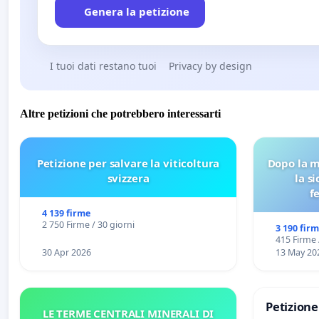
Genera la petizione
I tuoi dati restano tuoi
Privacy by design
Altre petizioni che potrebbero interessarti
Petizione per salvare la viticoltura
Dopo la m
svizzera
la s
f
4 139 firme
2 750 Firme / 30 giorni
3 190 fir
415 Firme 
30 Apr 2026
13 May 20
Petizion
LE TERME CENTRALI MINERALI DI