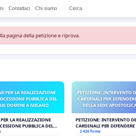
ni
Contattaci
Chi siamo
Cerca
a pagina della petizione e riprova.
NE PER LA REALIZZAZIONE
PETIZIONE: INTERVENTO D
ROCESSIONE PUBBLICA DEL
CARDINALI PER DIFENDERE
US DOMINI A MILANO
DELLA SEDE APOSTOLICA 
UDG)
 PER LA REALIZZAZIONE
PETIZIONE: INTERVENTO DE
CESSIONE PUBBLICA DEL
CARDINALI PER DIFENDERE 
OMINI A MILANO
e
DELLA SEDE APOSTOLICA (A
2 420 firme