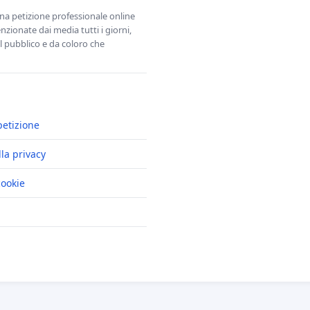
una petizione professionale online
zionate dai media tutti i giorni,
l pubblico e da coloro che
petizione
lla privacy
cookie