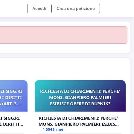
Accedi
Crea una petizione
EI SIGG.RI
RICHIESTA DI CHIARIMENTI: PERCHE'
 I DIRITTI
MONS. GIANPIERO PALMIERI
(ART. 3
ESIBISCE OPERE DI RUPNIK?
I SIGG.RI
RICHIESTA DI CHIARIMENTI: PERCHE'
I DIRITTI
MONS. GIANPIERO PALMIERI ESIBISCE
RT. 3 UDG)
OPERE DI RUPNIK?
1 504 firme