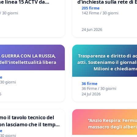
e linea 15 ACTV da
d'inchiesta sulla rete di 
P.zza S. Antonio
del Mossad: verità sugli 
205 firme
/ 30 giorni
142 Firme / 30 giorni
orto Marco Polo tariffa a
Files
24 Jun 2026
 GUERRA CON LA RUSSIA,
Trasparenza e diritto di a
dell'intellettualità libera
atti. Sosteniamo il giorna
Milioni e chiediamo
pubblicazione dei verbali
me
sulla Pedemontana V
 30 giorni
36 firme
36 Firme / 30 giorni
6
24 Jul 2026
mo il tavolo tecnico del
"Anzio Respira: Fermi
on lasciamo che il tempo
massacro degli alberi
le ricerche di Domenico
me
 30 giorni