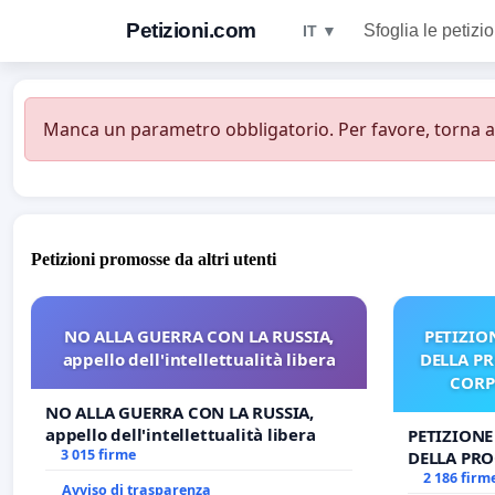
Petizioni.com
Sfoglia le petizio
IT ▼
Manca un parametro obbligatorio. Per favore, torna all
Petizioni promosse da altri utenti
NO ALLA GUERRA CON LA RUSSIA,
PETIZIO
appello dell'intellettualità libera
DELLA P
CORP
NO ALLA GUERRA CON LA RUSSIA,
appello dell'intellettualità libera
PETIZIONE
3 015 firme
DELLA PRO
CORPUS D
2 186 firm
Avviso di trasparenza