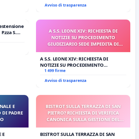
Avviso di trasparenza
estensione
A S.S. LEONE XIV: RICHIESTA DI
P.zza S.
NOTIZIE SU PROCEDIMENTO
o Polo
GIUDIZIARIO SEDE IMPEDITA DI
BENEDETTO XVI
A S.S. LEONE XIV: RICHIESTA DI
NOTIZIE SU PROCEDIMENTO
GIUDIZIARIO SEDE IMPEDITA DI
1 499 firme
BENEDETTO XVI
Avviso di trasparenza
NALE E
BISTROT SULLA TERRAZZA DI SAN
 DI PADRE
PIETRO? RICHIESTA DI VERIFICA
RO
CANONICA SULLA GESTIONE DEL
CARD. GAMBETTI
 E
BISTROT SULLA TERRAZZA DI SAN