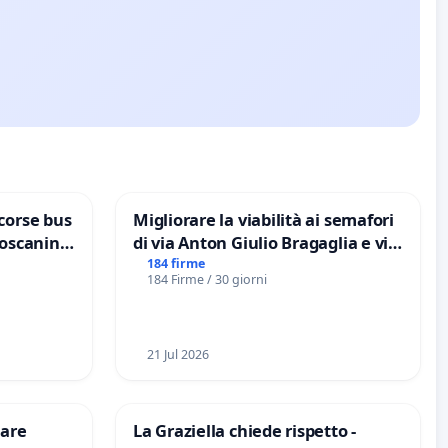
corse bus
Migliorare la viabilità ai semafori
Toscanini
di via Anton Giulio Bragaglia e via
Tieri XV MUNICIPIO DI ROMA
184 firme
184 Firme / 30 giorni
21 Jul 2026
are
La Graziella chiede rispetto -