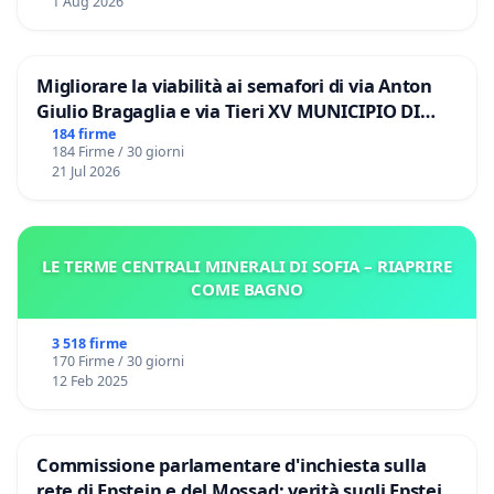
1 Aug 2026
Migliorare la viabilità ai semafori di via Anton
Giulio Bragaglia e via Tieri XV MUNICIPIO DI
ROMA
184 firme
184 Firme / 30 giorni
21 Jul 2026
LE TERME CENTRALI MINERALI DI SOFIA – RIAPRIRE
COME BAGNO
3 518 firme
170 Firme / 30 giorni
12 Feb 2025
Commissione parlamentare d'inchiesta sulla
rete di Epstein e del Mossad: verità sugli Epstein