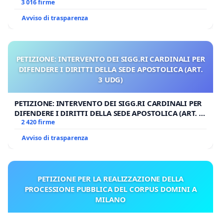
3 016 firme
Avviso di trasparenza
PETIZIONE: INTERVENTO DEI SIGG.RI CARDINALI PER
DIFENDERE I DIRITTI DELLA SEDE APOSTOLICA (ART.
3 UDG)
PETIZIONE: INTERVENTO DEI SIGG.RI CARDINALI PER
DIFENDERE I DIRITTI DELLA SEDE APOSTOLICA (ART. 3
UDG)
2 420 firme
Avviso di trasparenza
PETIZIONE PER LA REALIZZAZIONE DELLA
PROCESSIONE PUBBLICA DEL CORPUS DOMINI A
MILANO