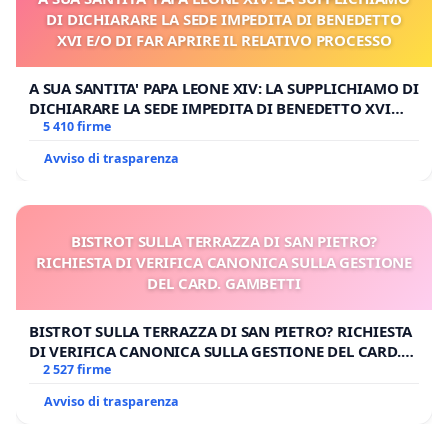
DI DICHIARARE LA SEDE IMPEDITA DI BENEDETTO
XVI E/O DI FAR APRIRE IL RELATIVO PROCESSO
A SUA SANTITA' PAPA LEONE XIV: LA SUPPLICHIAMO DI
DICHIARARE LA SEDE IMPEDITA DI BENEDETTO XVI
E/O DI FAR APRIRE IL RELATIVO PROCESSO
5 410 firme
Avviso di trasparenza
BISTROT SULLA TERRAZZA DI SAN PIETRO?
RICHIESTA DI VERIFICA CANONICA SULLA GESTIONE
DEL CARD. GAMBETTI
BISTROT SULLA TERRAZZA DI SAN PIETRO? RICHIESTA
DI VERIFICA CANONICA SULLA GESTIONE DEL CARD.
GAMBETTI
2 527 firme
Avviso di trasparenza