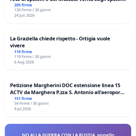
Files
205 firme
130 Firme / 30 giorni
24 Jun 2026
La Graziella chiede rispetto - Ortigia vuole
vivere
119 firme
119 Firme / 30 giorni
6 Aug 2026
Petizione Margherini DOC estensione linea 15
ACTV da Marghera P.zza S. Antonio all'aeroporto
Marco Polo tariffa a € 1,50
151 firme
54 Firme / 30 giorni
9 Jul 2026
NO ALLA GUERRA CON LA RUSSIA, appello