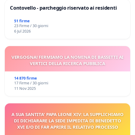
Contovello - parcheggio riservato ai residenti
51 firme
23 Firme / 30 giorni
6 Jul 2026
VERGOGNA! FERMIAMO LA NOMINA DI BASSETTI AI
VERTICI DELLA RICERCA PUBBLICA
14 870 firme
17 Firme / 30 giorni
11 Nov 2025
A SUA SANTITA' PAPA LEONE XIV: LA SUPPLICHIAMO
DI DICHIARARE LA SEDE IMPEDITA DI BENEDETTO
XVI E/O DI FAR APRIRE IL RELATIVO PROCESSO