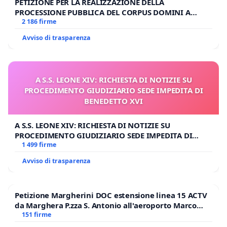
PETIZIONE PER LA REALIZZAZIONE DELLA
PROCESSIONE PUBBLICA DEL CORPUS DOMINI A
MILANO
2 186 firme
Avviso di trasparenza
A S.S. LEONE XIV: RICHIESTA DI NOTIZIE SU
PROCEDIMENTO GIUDIZIARIO SEDE IMPEDITA DI
BENEDETTO XVI
A S.S. LEONE XIV: RICHIESTA DI NOTIZIE SU
PROCEDIMENTO GIUDIZIARIO SEDE IMPEDITA DI
BENEDETTO XVI
1 499 firme
Avviso di trasparenza
Petizione Margherini DOC estensione linea 15 ACTV
da Marghera P.zza S. Antonio all'aeroporto Marco
Polo tariffa a € 1,50
151 firme