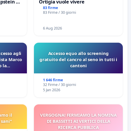
Epstein e
Ortigia vuole vivere
Epstein
83 firme
83 Firme / 30 giorni
6 Aug 2026
ccesso agli
Accesso equo allo screening
lista Marco
gratuito del cancro al seno in tutti i
 la
cantoni
 Pfas-Pfba
eneta
1 646 firme
32 Firme / 30 giorni
5 Jan 2026
amo il
VERGOGNA! FERMIAMO LA NOMINA
 sani"
DI BASSETTI AI VERTICI DELLA
RICERCA PUBBLICA