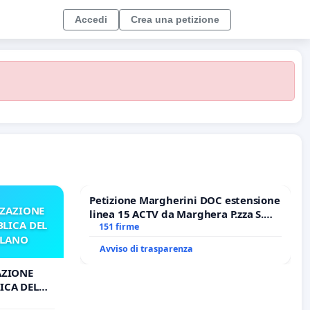
Accedi
Crea una petizione
Petizione Margherini DOC estensione
ZZAZIONE
linea 15 ACTV da Marghera P.zza S.
LICA DEL
Antonio all'aeroporto Marco Polo
151 firme
ILANO
tariffa a € 1,50
Avviso di trasparenza
AZIONE
ICA DEL
O