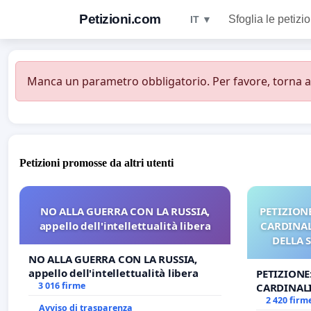
Petizioni.com
Sfoglia le petizio
IT ▼
Manca un parametro obbligatorio. Per favore, torna all
Petizioni promosse da altri utenti
NO ALLA GUERRA CON LA RUSSIA,
PETIZIONE
appello dell'intellettualità libera
CARDINALI
DELLA 
NO ALLA GUERRA CON LA RUSSIA,
appello dell'intellettualità libera
PETIZIONE
3 016 firme
CARDINALI
DELLA SED
2 420 firm
Avviso di trasparenza