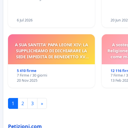
Racanati
6 Jul 2026
20 Jun 202
A SUA SANTITA' PAPA LEONE XIV: LA
A soste
SUPPLICHIAMO DI DICHIARARE LA
Religione
SEDE IMPEDITA DI BENEDETTO XVI
come ma
E/O DI FAR APRIRE IL RELATIVO
PROCESSO
5 410 firme
12 116 fi
7 Firme / 30 giorni
7 Firme / 
20 Nov 2025
13 Feb 20
1
2
3
»
Petizioni.com