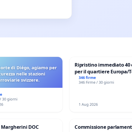
Ripristino immediato 40 
orte di Diégo, agiamo per
per il quartiere Europa/
icurezza nelle stazioni
di Aprilia
346 firme
erroviarie svizzere.
346 Firme / 30 giorni
me
/ 30 giorni
26
1 Aug 2026
e Margherini DOC
Commissione parlament