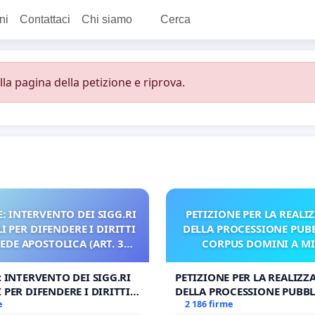
ni
Contattaci
Chi siamo
Cerca
a pagina della petizione e riprova.
: INTERVENTO DEI SIGG.RI
PETIZIONE PER LA REALI
 PER DIFENDERE I DIRITTI
DELLA PROCESSIONE PUBB
SEDE APOSTOLICA (ART. 3
CORPUS DOMINI A M
UDG)
: INTERVENTO DEI SIGG.RI
PETIZIONE PER LA REALIZZ
 PER DIFENDERE I DIRITTI
DELLA PROCESSIONE PUBBL
E APOSTOLICA (ART. 3 UDG)
e
CORPUS DOMINI A MILAN
2 186 firme