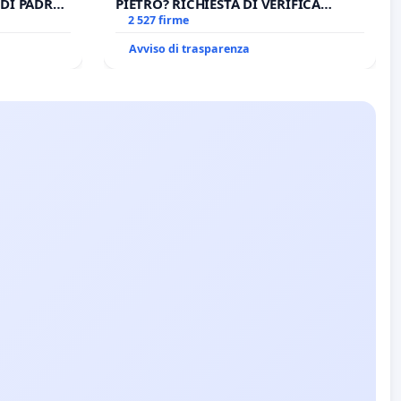
DI PADRE
PIETRO? RICHIESTA DI VERIFICA
CANONICA SULLA GESTIONE DEL
2 527 firme
CARD. GAMBETTI
Avviso di trasparenza