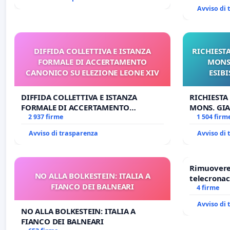
Avviso di
DIFFIDA COLLETTIVA E ISTANZA
RICHIESTA
FORMALE DI ACCERTAMENTO
MONS.
CANONICO SU ELEZIONE LEONE XIV
ESIBI
DIFFIDA COLLETTIVA E ISTANZA
RICHIESTA
FORMALE DI ACCERTAMENTO
MONS. GIA
CANONICO SU ELEZIONE LEONE XIV
2 937 firme
OPERE DI 
1 504 firm
Avviso di trasparenza
Avviso di
Rimuovere 
NO ALLA BOLKESTEIN: ITALIA A
telecronac
FIANCO DEI BALNEARI
4 firme
Avviso di
NO ALLA BOLKESTEIN: ITALIA A
FIANCO DEI BALNEARI