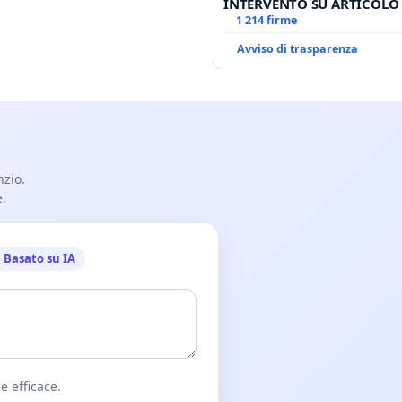
INTERVENTO SU ARTICOLO 
ANTONIO SPADARO
1 214 firme
Avviso di trasparenza
nzio.
e.
Basato su IA
e efficace.