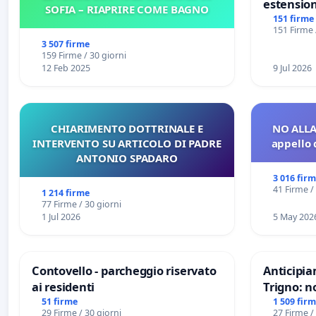
estension
SOFIA – RIAPRIRE COME BAGNO
Marghera 
151 firme
151 Firme 
all'aerop
3 507 firme
€ 1,50
159 Firme / 30 giorni
12 Feb 2025
9 Jul 2026
CHIARIMENTO DOTTRINALE E
NO ALLA
INTERVENTO SU ARTICOLO DI PADRE
appello 
ANTONIO SPADARO
3 016 fir
41 Firme /
1 214 firme
77 Firme / 30 giorni
1 Jul 2026
5 May 202
Contovello - parcheggio riservato
Anticipia
ai residenti
Trigno: n
rallenti 
51 firme
1 509 fir
29 Firme / 30 giorni
27 Firme /