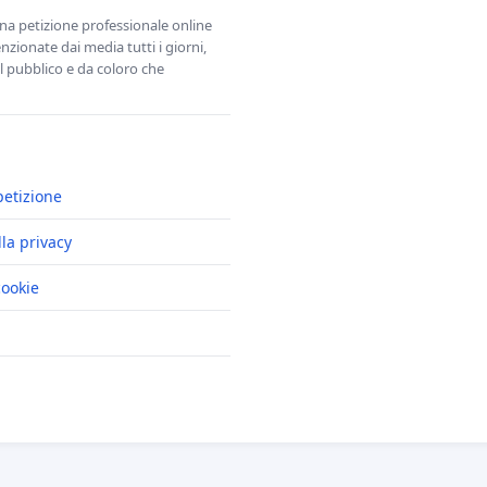
una petizione professionale online
zionate dai media tutti i giorni,
l pubblico e da coloro che
petizione
lla privacy
cookie