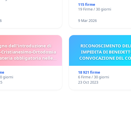
115 firme
19 Firme / 30 giorni
6
9 Mar 2026
gno dell'introduzione di
RICONOSCIMENTO DELL
-Cristianesimo-Ortodossia
IMPEDITA DI BENEDETT
teria obbligatoria nelle
CONVOCAZIONE DEL C
scuole bulgare.
rme
18 921 firme
30 giorni
6 Firme / 30 giorni
25
23 Oct 2023