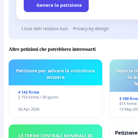
Genera la petizione
I tuoi dati restano tuoi
Privacy by design
Altre petizioni che potrebbero interessarti
Petizione per salvare la viticoltura
Dopo la m
svizzera
la s
f
4 142 firme
2 753 Firme / 30 giorni
3 190 fir
415 Firme 
30 Apr 2026
13 May 20
Petizion
LE TERME CENTRALI MINERALI DI