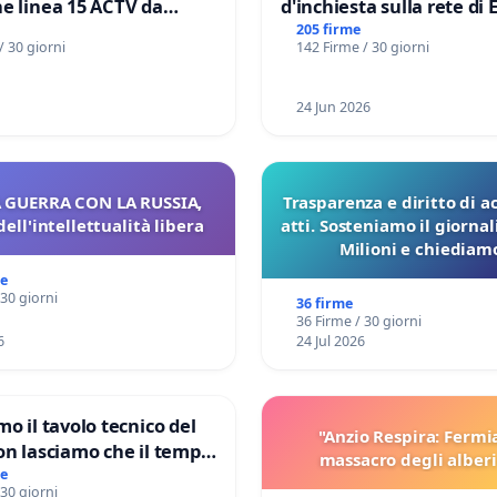
e linea 15 ACTV da
d'inchiesta sulla rete di 
P.zza S. Antonio
del Mossad: verità sugli 
205 firme
/ 30 giorni
142 Firme / 30 giorni
orto Marco Polo tariffa a
Files
24 Jun 2026
 GUERRA CON LA RUSSIA,
Trasparenza e diritto di a
dell'intellettualità libera
atti. Sosteniamo il giorna
Milioni e chiediamo
pubblicazione dei verbali
me
sulla Pedemontana V
 30 giorni
36 firme
36 Firme / 30 giorni
6
24 Jul 2026
mo il tavolo tecnico del
"Anzio Respira: Fermi
on lasciamo che il tempo
massacro degli alberi
le ricerche di Domenico
me
 30 giorni