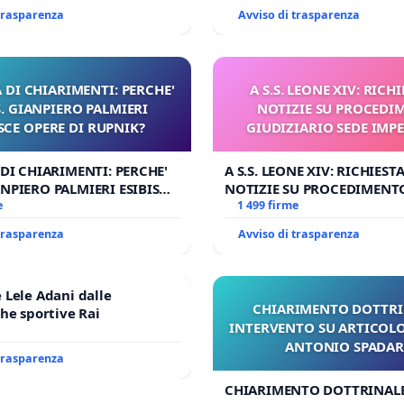
 trasparenza
Avviso di trasparenza
 DI CHIARIMENTI: PERCHE'
A S.S. LEONE XIV: RICHI
 GIANPIERO PALMIERI
NOTIZIE SU PROCEDI
SCE OPERE DI RUPNIK?
GIUDIZIARIO SEDE IMPE
BENEDETTO XVI
 DI CHIARIMENTI: PERCHE'
A S.S. LEONE XIV: RICHIESTA
NPIERO PALMIERI ESIBISCE
NOTIZIE SU PROCEDIMENT
RUPNIK?
e
GIUDIZIARIO SEDE IMPEDIT
1 499 firme
BENEDETTO XVI
 trasparenza
Avviso di trasparenza
Lele Adani dalle
CHIARIMENTO DOTTRI
he sportive Rai
INTERVENTO SU ARTICOLO
ANTONIO SPADA
 trasparenza
CHIARIMENTO DOTTRINALE