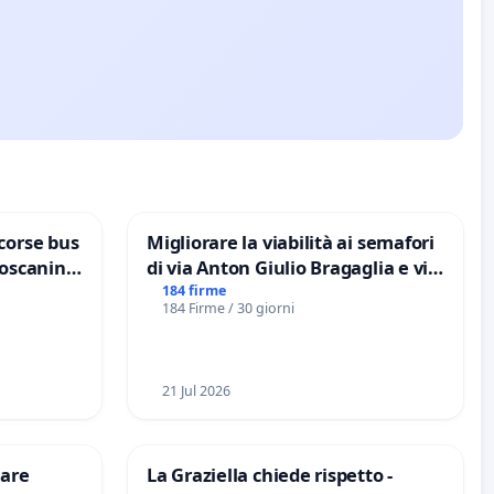
corse bus
Migliorare la viabilità ai semafori
Toscanini
di via Anton Giulio Bragaglia e via
Tieri XV MUNICIPIO DI ROMA
184 firme
184 Firme / 30 giorni
21 Jul 2026
are
La Graziella chiede rispetto -