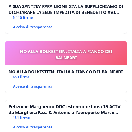
A SUA SANTITA' PAPA LEONE XIV: LA SUPPLICHIAMO DI
DICHIARARE LA SEDE IMPEDITA DI BENEDETTO XVI
E/O DI FAR APRIRE IL RELATIVO PROCESSO
5 410 firme
Avviso di trasparenza
NO ALLA BOLKESTEIN: ITALIA A FIANCO DEI
BALNEARI
NO ALLA BOLKESTEIN: ITALIA A FIANCO DEI BALNEARI
653 firme
Avviso di trasparenza
Petizione Margherini DOC estensione linea 15 ACTV
da Marghera P.zza S. Antonio all'aeroporto Marco
Polo tariffa a € 1,50
151 firme
Avviso di trasparenza