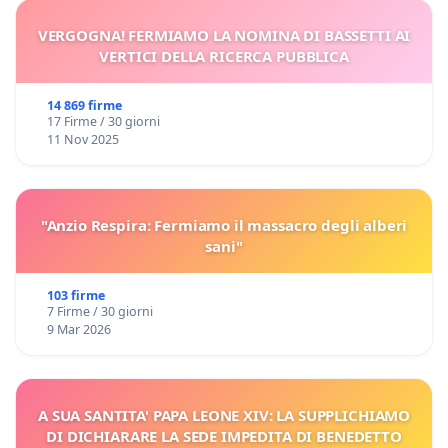
VERGOGNA! FERMIAMO LA NOMINA DI BASSETTI AI
VERTICI DELLA RICERCA PUBBLICA
14 869 firme
17 Firme / 30 giorni
11 Nov 2025
"Anzio Respira: Fermiamo il massacro degli alberi
sani"
103 firme
7 Firme / 30 giorni
9 Mar 2026
A SUA SANTITA' PAPA LEONE XIV: LA SUPPLICHIAMO
DI DICHIARARE LA SEDE IMPEDITA DI BENEDETTO