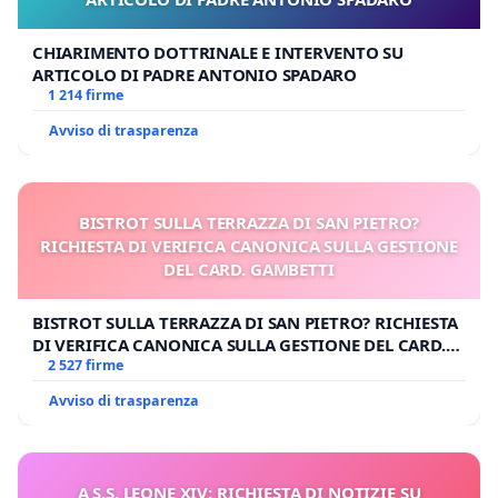
CHIARIMENTO DOTTRINALE E INTERVENTO SU
ARTICOLO DI PADRE ANTONIO SPADARO
1 214 firme
Avviso di trasparenza
BISTROT SULLA TERRAZZA DI SAN PIETRO?
RICHIESTA DI VERIFICA CANONICA SULLA GESTIONE
DEL CARD. GAMBETTI
BISTROT SULLA TERRAZZA DI SAN PIETRO? RICHIESTA
DI VERIFICA CANONICA SULLA GESTIONE DEL CARD.
GAMBETTI
2 527 firme
Avviso di trasparenza
A S.S. LEONE XIV: RICHIESTA DI NOTIZIE SU