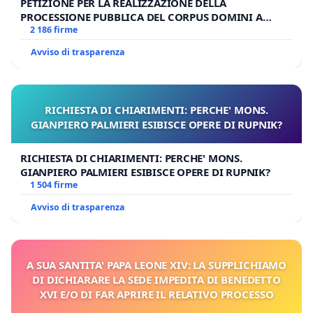
PETIZIONE PER LA REALIZZAZIONE DELLA
PROCESSIONE PUBBLICA DEL CORPUS DOMINI A
MILANO
2 186 firme
Avviso di trasparenza
RICHIESTA DI CHIARIMENTI: PERCHE' MONS.
GIANPIERO PALMIERI ESIBISCE OPERE DI RUPNIK?
RICHIESTA DI CHIARIMENTI: PERCHE' MONS.
GIANPIERO PALMIERI ESIBISCE OPERE DI RUPNIK?
1 504 firme
Avviso di trasparenza
A SUA SANTITA' PAPA LEONE XIV: LA SUPPLICHIAMO
DI DICHIARARE LA SEDE IMPEDITA DI BENEDETTO
XVI E/O DI FAR APRIRE IL RELATIVO PROCESSO