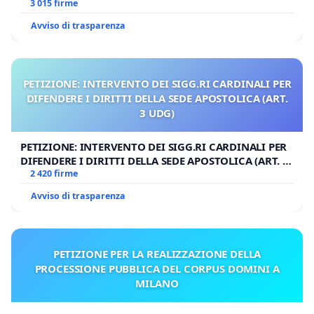
3 015 firme
Avviso di trasparenza
PETIZIONE: INTERVENTO DEI SIGG.RI CARDINALI PER
DIFENDERE I DIRITTI DELLA SEDE APOSTOLICA (ART.
3 UDG)
PETIZIONE: INTERVENTO DEI SIGG.RI CARDINALI PER
DIFENDERE I DIRITTI DELLA SEDE APOSTOLICA (ART. 3
UDG)
2 420 firme
Avviso di trasparenza
PETIZIONE PER LA REALIZZAZIONE DELLA
PROCESSIONE PUBBLICA DEL CORPUS DOMINI A
MILANO