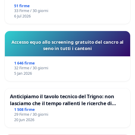
51 firme
33 Firme / 30 giorni
6 Jul 2026
Accesso equo allo screening gratuito del cancro al
seno in tutti i cantoni
1 646 firme
32 Firme / 30 giorni
5 Jan 2026
Anticipiamo il tavolo tecnico del Trigno: non
lasciamo che il tempo rallenti le ricerche di
Domenico Racanati
1 508 firme
29 Firme / 30 giorni
20 Jun 2026