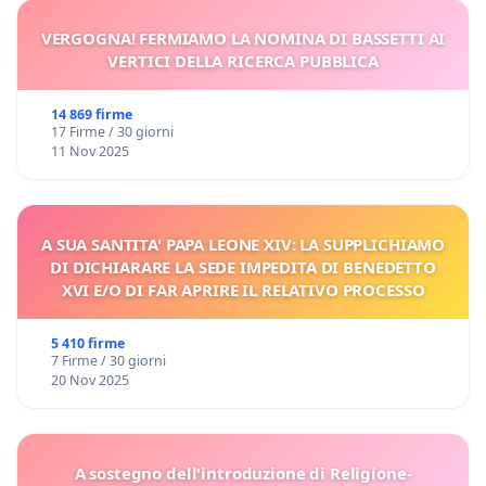
VERGOGNA! FERMIAMO LA NOMINA DI BASSETTI AI
VERTICI DELLA RICERCA PUBBLICA
14 869 firme
17 Firme / 30 giorni
11 Nov 2025
A SUA SANTITA' PAPA LEONE XIV: LA SUPPLICHIAMO
DI DICHIARARE LA SEDE IMPEDITA DI BENEDETTO
XVI E/O DI FAR APRIRE IL RELATIVO PROCESSO
5 410 firme
7 Firme / 30 giorni
20 Nov 2025
A sostegno dell'introduzione di Religione-