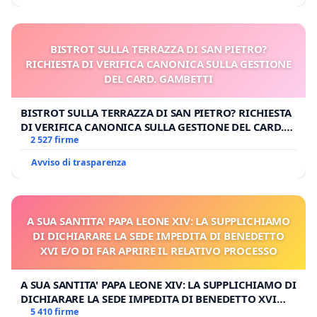
BISTROT SULLA TERRAZZA DI SAN PIETRO?
RICHIESTA DI VERIFICA CANONICA SULLA GESTIONE
DEL CARD. GAMBETTI
BISTROT SULLA TERRAZZA DI SAN PIETRO? RICHIESTA
DI VERIFICA CANONICA SULLA GESTIONE DEL CARD.
GAMBETTI
2 527 firme
Avviso di trasparenza
A SUA SANTITA' PAPA LEONE XIV: LA SUPPLICHIAMO
DI DICHIARARE LA SEDE IMPEDITA DI BENEDETTO
XVI E/O DI FAR APRIRE IL RELATIVO PROCESSO
A SUA SANTITA' PAPA LEONE XIV: LA SUPPLICHIAMO DI
DICHIARARE LA SEDE IMPEDITA DI BENEDETTO XVI
E/O DI FAR APRIRE IL RELATIVO PROCESSO
5 410 firme