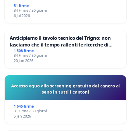
51 firme
34 Firme / 30 giorni
6 Jul 2026
Anticipiamo il tavolo tecnico del Trigno: non
lasciamo che il tempo rallenti le ricerche di
Domenico Racanati
1 508 firme
34 Firme / 30 giorni
20 Jun 2026
Accesso equo allo screening gratuito del cancro al
seno in tutti i cantoni
1 645 firme
31 Firme / 30 giorni
5 Jan 2026