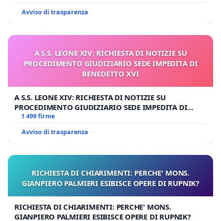
Avviso di trasparenza
A S.S. LEONE XIV: RICHIESTA DI NOTIZIE SU
PROCEDIMENTO GIUDIZIARIO SEDE IMPEDITA DI
BENEDETTO XVI
A S.S. LEONE XIV: RICHIESTA DI NOTIZIE SU
PROCEDIMENTO GIUDIZIARIO SEDE IMPEDITA DI
BENEDETTO XVI
1 499 firme
Avviso di trasparenza
RICHIESTA DI CHIARIMENTI: PERCHE' MONS.
GIANPIERO PALMIERI ESIBISCE OPERE DI RUPNIK?
RICHIESTA DI CHIARIMENTI: PERCHE' MONS.
GIANPIERO PALMIERI ESIBISCE OPERE DI RUPNIK?