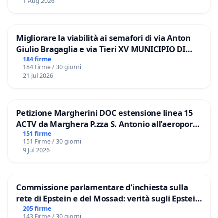
1 Aug 2026
Migliorare la viabilità ai semafori di via Anton
Giulio Bragaglia e via Tieri XV MUNICIPIO DI
ROMA
184 firme
184 Firme / 30 giorni
21 Jul 2026
Petizione Margherini DOC estensione linea 15
ACTV da Marghera P.zza S. Antonio all'aeroporto
Marco Polo tariffa a € 1,50
151 firme
151 Firme / 30 giorni
9 Jul 2026
Commissione parlamentare d'inchiesta sulla
rete di Epstein e del Mossad: verità sugli Epstein
Files
205 firme
143 Firme / 30 giorni