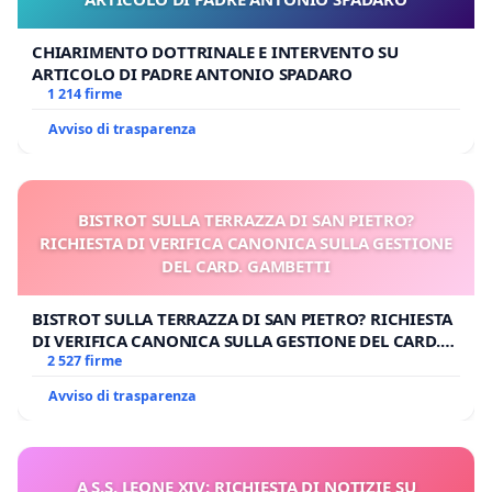
CHIARIMENTO DOTTRINALE E INTERVENTO SU
ARTICOLO DI PADRE ANTONIO SPADARO
1 214 firme
Avviso di trasparenza
BISTROT SULLA TERRAZZA DI SAN PIETRO?
RICHIESTA DI VERIFICA CANONICA SULLA GESTIONE
DEL CARD. GAMBETTI
BISTROT SULLA TERRAZZA DI SAN PIETRO? RICHIESTA
DI VERIFICA CANONICA SULLA GESTIONE DEL CARD.
GAMBETTI
2 527 firme
Avviso di trasparenza
A S.S. LEONE XIV: RICHIESTA DI NOTIZIE SU