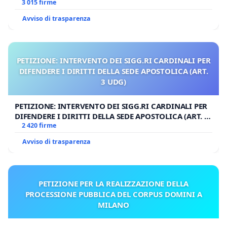
3 015 firme
Avviso di trasparenza
PETIZIONE: INTERVENTO DEI SIGG.RI CARDINALI PER
DIFENDERE I DIRITTI DELLA SEDE APOSTOLICA (ART.
3 UDG)
PETIZIONE: INTERVENTO DEI SIGG.RI CARDINALI PER
DIFENDERE I DIRITTI DELLA SEDE APOSTOLICA (ART. 3
UDG)
2 420 firme
Avviso di trasparenza
PETIZIONE PER LA REALIZZAZIONE DELLA
PROCESSIONE PUBBLICA DEL CORPUS DOMINI A
MILANO