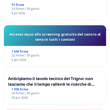
51 firme
33 Firme / 30 giorni
6 Jul 2026
Accesso equo allo screening gratuito del cancro al
seno in tutti i cantoni
1 646 firme
32 Firme / 30 giorni
5 Jan 2026
Anticipiamo il tavolo tecnico del Trigno: non
lasciamo che il tempo rallenti le ricerche di
Domenico Racanati
1 508 firme
29 Firme / 30 giorni
20 Jun 2026