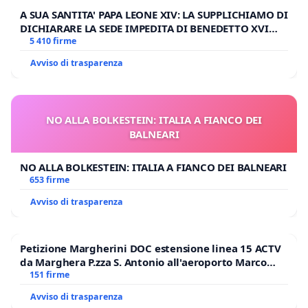
A SUA SANTITA' PAPA LEONE XIV: LA SUPPLICHIAMO DI
DICHIARARE LA SEDE IMPEDITA DI BENEDETTO XVI
E/O DI FAR APRIRE IL RELATIVO PROCESSO
5 410 firme
Avviso di trasparenza
NO ALLA BOLKESTEIN: ITALIA A FIANCO DEI
BALNEARI
NO ALLA BOLKESTEIN: ITALIA A FIANCO DEI BALNEARI
653 firme
Avviso di trasparenza
Petizione Margherini DOC estensione linea 15 ACTV
da Marghera P.zza S. Antonio all'aeroporto Marco
Polo tariffa a € 1,50
151 firme
Avviso di trasparenza