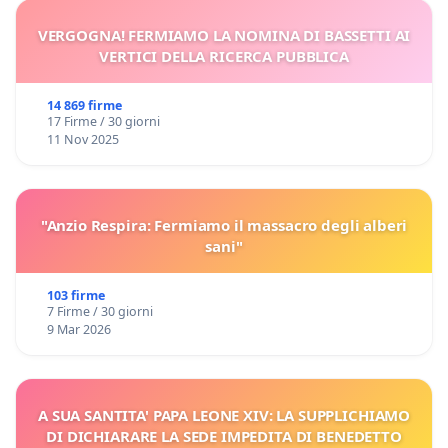
VERGOGNA! FERMIAMO LA NOMINA DI BASSETTI AI
VERTICI DELLA RICERCA PUBBLICA
14 869 firme
17 Firme / 30 giorni
11 Nov 2025
"Anzio Respira: Fermiamo il massacro degli alberi
sani"
103 firme
7 Firme / 30 giorni
9 Mar 2026
A SUA SANTITA' PAPA LEONE XIV: LA SUPPLICHIAMO
DI DICHIARARE LA SEDE IMPEDITA DI BENEDETTO