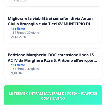
1 Aug 2026
Migliorare la viabilità ai semafori di via Anton
Giulio Bragaglia e via Tieri XV MUNICIPIO DI
ROMA
184 firme
184 Firme / 30 giorni
21 Jul 2026
Petizione Margherini DOC estensione linea 15
ACTV da Marghera P.zza S. Antonio all'aeroporto
Marco Polo tariffa a € 1,50
151 firme
151 Firme / 30 giorni
9 Jul 2026
LE TERME CENTRALI MINERALI DI SOFIA – RIAPRIRE
COME BAGNO