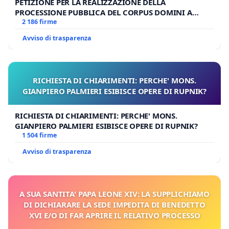
PETIZIONE PER LA REALIZZAZIONE DELLA
PROCESSIONE PUBBLICA DEL CORPUS DOMINI A
MILANO
2 186 firme
Avviso di trasparenza
RICHIESTA DI CHIARIMENTI: PERCHE' MONS.
GIANPIERO PALMIERI ESIBISCE OPERE DI RUPNIK?
RICHIESTA DI CHIARIMENTI: PERCHE' MONS.
GIANPIERO PALMIERI ESIBISCE OPERE DI RUPNIK?
1 504 firme
Avviso di trasparenza
A SUA SANTITA' PAPA LEONE XIV: LA SUPPLICHIAMO
DI DICHIARARE LA SEDE IMPEDITA DI BENEDETTO
XVI E/O DI FAR APRIRE IL RELATIVO PROCESSO