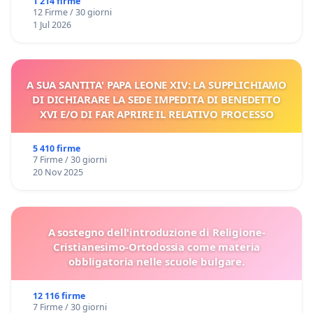
1 214 firme
12 Firme / 30 giorni
1 Jul 2026
A SUA SANTITA' PAPA LEONE XIV: LA SUPPLICHIAMO
DI DICHIARARE LA SEDE IMPEDITA DI BENEDETTO
XVI E/O DI FAR APRIRE IL RELATIVO PROCESSO
5 410 firme
7 Firme / 30 giorni
20 Nov 2025
A sostegno dell'introduzione di Religione-
Cristianesimo-Ortodossia come materia
obbligatoria nelle scuole bulgare.
12 116 firme
7 Firme / 30 giorni