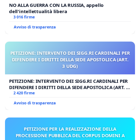
NO ALLA GUERRA CON LA RUSSIA, appello
dell'intellettualità libera
3 016 firme
Avviso di trasparenza
PETIZIONE: INTERVENTO DEI SIGG.RI CARDINALI PER
DIFENDERE I DIRITTI DELLA SEDE APOSTOLICA (ART.
3 UDG)
PETIZIONE: INTERVENTO DEI SIGG.RI CARDINALI PER
DIFENDERE I DIRITTI DELLA SEDE APOSTOLICA (ART. 3
UDG)
2 420 firme
Avviso di trasparenza
PETIZIONE PER LA REALIZZAZIONE DELLA
PROCESSIONE PUBBLICA DEL CORPUS DOMINI A