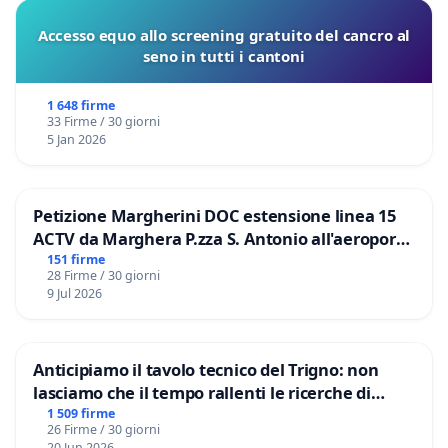
Accesso equo allo screening gratuito del cancro al
seno in tutti i cantoni
1 648 firme
33 Firme / 30 giorni
5 Jan 2026
Petizione Margherini DOC estensione linea 15
ACTV da Marghera P.zza S. Antonio all'aeroporto
Marco Polo tariffa a € 1,50
151 firme
28 Firme / 30 giorni
9 Jul 2026
Anticipiamo il tavolo tecnico del Trigno: non
lasciamo che il tempo rallenti le ricerche di
Domenico Racanati
1 509 firme
26 Firme / 30 giorni
20 Jun 2026