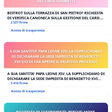
DEL CARD. GAMBETTI
BISTROT SULLA TERRAZZA DI SAN PIETRO? RICHIESTA
DI VERIFICA CANONICA SULLA GESTIONE DEL CARD.
GAMBETTI
2 527 firme
Avviso di trasparenza
A SUA SANTITA' PAPA LEONE XIV: LA SUPPLICHIAMO
DI DICHIARARE LA SEDE IMPEDITA DI BENEDETTO
XVI E/O DI FAR APRIRE IL RELATIVO PROCESSO
A SUA SANTITA' PAPA LEONE XIV: LA SUPPLICHIAMO DI
DICHIARARE LA SEDE IMPEDITA DI BENEDETTO XVI
E/O DI FAR APRIRE IL RELATIVO PROCESSO
5 410 firme
Avviso di trasparenza
RICHIESTA DI CHIARIMENTI: PERCHE' MONS.