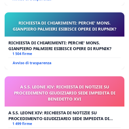
RICHIESTA DI CHIARIMENTI: PERCHE' MONS.
GIANPIERO PALMIERI ESIBISCE OPERE DI RUPNIK?
RICHIESTA DI CHIARIMENTI: PERCHE' MONS.
GIANPIERO PALMIERI ESIBISCE OPERE DI RUPNIK?
1 504 firme
Avviso di trasparenza
A S.S. LEONE XIV: RICHIESTA DI NOTIZIE SU
PROCEDIMENTO GIUDIZIARIO SEDE IMPEDITA DI
BENEDETTO XVI
A S.S. LEONE XIV: RICHIESTA DI NOTIZIE SU
PROCEDIMENTO GIUDIZIARIO SEDE IMPEDITA DI
BENEDETTO XVI
1 499 firme