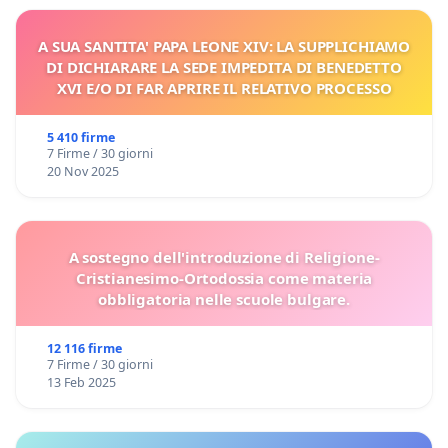
A SUA SANTITA' PAPA LEONE XIV: LA SUPPLICHIAMO
DI DICHIARARE LA SEDE IMPEDITA DI BENEDETTO
XVI E/O DI FAR APRIRE IL RELATIVO PROCESSO
5 410 firme
7 Firme / 30 giorni
20 Nov 2025
A sostegno dell'introduzione di Religione-
Cristianesimo-Ortodossia come materia
obbligatoria nelle scuole bulgare.
12 116 firme
7 Firme / 30 giorni
13 Feb 2025