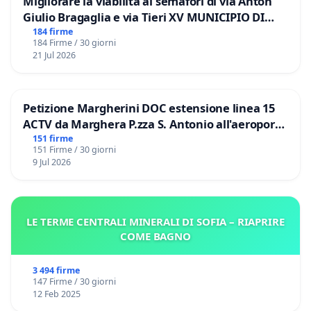
Migliorare la viabilità ai semafori di via Anton
Giulio Bragaglia e via Tieri XV MUNICIPIO DI
ROMA
184 firme
184 Firme / 30 giorni
21 Jul 2026
Petizione Margherini DOC estensione linea 15
ACTV da Marghera P.zza S. Antonio all'aeroporto
Marco Polo tariffa a € 1,50
151 firme
151 Firme / 30 giorni
9 Jul 2026
LE TERME CENTRALI MINERALI DI SOFIA – RIAPRIRE
COME BAGNO
3 494 firme
147 Firme / 30 giorni
12 Feb 2025