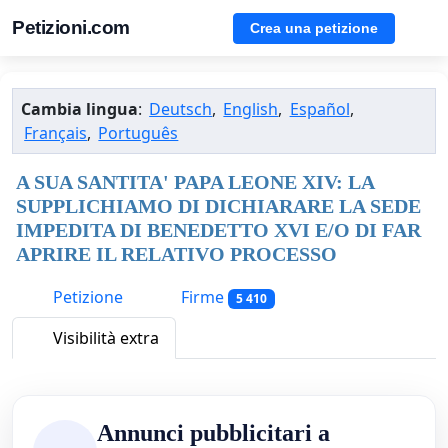
Petizioni.com
Crea una petizione
Cambia lingua
:
Deutsch
,
English
,
Español
,
Français
,
Português
A SUA SANTITA' PAPA LEONE XIV: LA
SUPPLICHIAMO DI DICHIARARE LA SEDE
IMPEDITA DI BENEDETTO XVI E/O DI FAR
APRIRE IL RELATIVO PROCESSO
Petizione
Firme
5 410
Visibilità extra
Annunci pubblicitari a