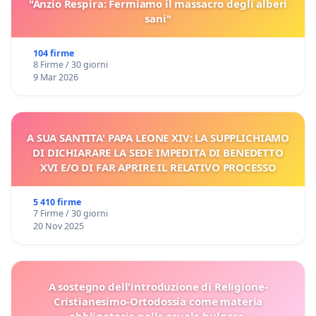
"Anzio Respira: Fermiamo il massacro degli alberi
sani"
104 firme
8 Firme / 30 giorni
9 Mar 2026
A SUA SANTITA' PAPA LEONE XIV: LA SUPPLICHIAMO
DI DICHIARARE LA SEDE IMPEDITA DI BENEDETTO
XVI E/O DI FAR APRIRE IL RELATIVO PROCESSO
5 410 firme
7 Firme / 30 giorni
20 Nov 2025
A sostegno dell'introduzione di Religione-
Cristianesimo-Ortodossia come materia
obbligatoria nelle scuole bulgare.