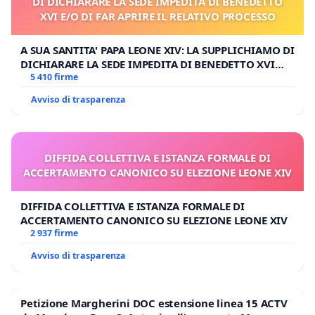
DI DICHIARARE LA SEDE IMPEDITA DI BENEDETTO
XVI E/O DI FAR APRIRE IL RELATIVO PROCESSO
A SUA SANTITA' PAPA LEONE XIV: LA SUPPLICHIAMO DI
DICHIARARE LA SEDE IMPEDITA DI BENEDETTO XVI
E/O DI FAR APRIRE IL RELATIVO PROCESSO
5 410 firme
Avviso di trasparenza
DIFFIDA COLLETTIVA E ISTANZA FORMALE DI
ACCERTAMENTO CANONICO SU ELEZIONE LEONE XIV
DIFFIDA COLLETTIVA E ISTANZA FORMALE DI
ACCERTAMENTO CANONICO SU ELEZIONE LEONE XIV
2 937 firme
Avviso di trasparenza
Petizione Margherini DOC estensione linea 15 ACTV