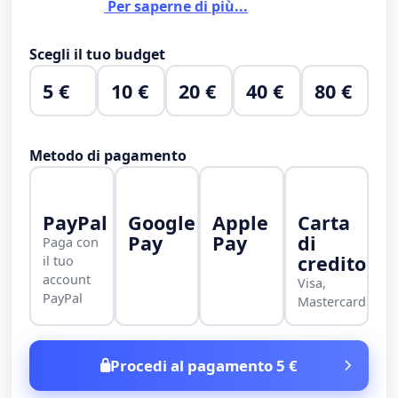
Per saperne di più...
Scegli il tuo budget
5 €
10 €
20 €
40 €
80 €
Metodo di pagamento
PayPal
Google
Apple
Carta
Pay
Pay
di
Paga con
credito
il tuo
account
Visa,
PayPal
Mastercard
Procedi al pagamento 5 €