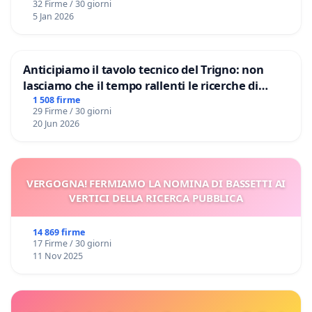
32 Firme / 30 giorni
5 Jan 2026
Anticipiamo il tavolo tecnico del Trigno: non
lasciamo che il tempo rallenti le ricerche di
Domenico Racanati
1 508 firme
29 Firme / 30 giorni
20 Jun 2026
VERGOGNA! FERMIAMO LA NOMINA DI BASSETTI AI
VERTICI DELLA RICERCA PUBBLICA
14 869 firme
17 Firme / 30 giorni
11 Nov 2025