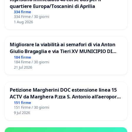
quartiere Europa/Toscanini di Aprilia
334 firme
334 Firme / 30 giorni
1 Aug 2026
Migliorare la viabilità ai semafori di via Anton
Giulio Bragaglia e via Tieri XV MUNICIPIO DI
ROMA
184 firme
184 Firme / 30 giorni
21 Jul 2026
Petizione Margherini DOC estensione linea 15
ACTV da Marghera P.zza S. Antonio all'aeroporto
Marco Polo tariffa a € 1,50
151 firme
151 Firme / 30 giorni
9 Jul 2026