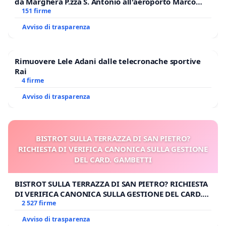
da Marghera P.zza S. Antonio all'aeroporto Marco
Polo tariffa a € 1,50
151 firme
Avviso di trasparenza
Rimuovere Lele Adani dalle telecronache sportive
Rai
4 firme
Avviso di trasparenza
BISTROT SULLA TERRAZZA DI SAN PIETRO?
RICHIESTA DI VERIFICA CANONICA SULLA GESTIONE
DEL CARD. GAMBETTI
BISTROT SULLA TERRAZZA DI SAN PIETRO? RICHIESTA
DI VERIFICA CANONICA SULLA GESTIONE DEL CARD.
GAMBETTI
2 527 firme
Avviso di trasparenza