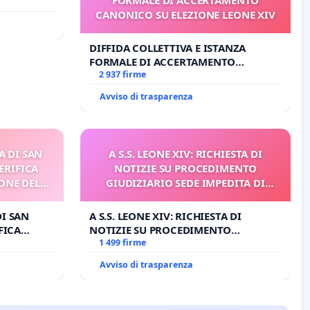
o Polo
CANONICO SU ELEZIONE LEONE XIV
DIFFIDA COLLETTIVA E ISTANZA
FORMALE DI ACCERTAMENTO
CANONICO SU ELEZIONE LEONE XIV
2 937 firme
Avviso di trasparenza
A DI SAN
A S.S. LEONE XIV: RICHIESTA DI
ERIFICA
NOTIZIE SU PROCEDIMENTO
ONE DEL
GIUDIZIARIO SEDE IMPEDITA DI
I
BENEDETTO XVI
DI SAN
A S.S. LEONE XIV: RICHIESTA DI
FICA
NOTIZIE SU PROCEDIMENTO
E DEL
GIUDIZIARIO SEDE IMPEDITA DI
1 499 firme
BENEDETTO XVI
Avviso di trasparenza