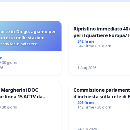
Ripristino immediato 40 
orte di Diégo, agiamo per
per il quartiere Europa/
icurezza nelle stazioni
di Aprilia
342 firme
erroviarie svizzere.
342 Firme / 30 giorni
me
/ 30 giorni
26
1 Aug 2026
e Margherini DOC
Commissione parlament
e linea 15 ACTV da
d'inchiesta sulla rete di 
P.zza S. Antonio
del Mossad: verità sugli 
205 firme
/ 30 giorni
142 Firme / 30 giorni
orto Marco Polo tariffa a
Files
24 Jun 2026