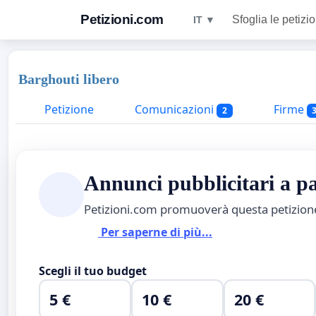
Petizioni.com
Sfoglia le petizio
IT ▼
Barghouti libero
Petizione
Comunicazioni
Firme
2
Annunci pubblicitari a 
Petizioni.com promuoverà questa petizio
Per saperne di più...
Scegli il tuo budget
5 €
10 €
20 €