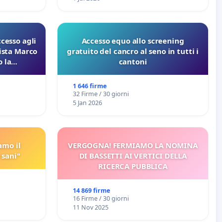
ccesso agli
Accesso equo allo screening
lista Marco
gratuito del cancro al seno in tutti i
 la
cantoni
 Pfas-Pfba
eneta
1 646 firme
32 Firme / 30 giorni
5 Jan 2026
amo il
VERGOGNA! FERMIAMO LA NOMINA
 sani"
DI BASSETTI AI VERTICI DELLA
RICERCA PUBBLICA
14 869 firme
16 Firme / 30 giorni
11 Nov 2025