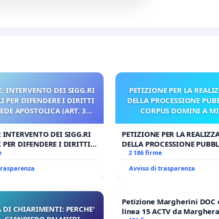
: INTERVENTO DEI SIGG.RI
PETIZIONE PER LA REALI
 PER DIFENDERE I DIRITTI
DELLA PROCESSIONE PUBB
SEDE APOSTOLICA (ART. 3
CORPUS DOMINI A M
UDG)
: INTERVENTO DEI SIGG.RI
PETIZIONE PER LA REALIZZ
 PER DIFENDERE I DIRITTI
DELLA PROCESSIONE PUBBL
E APOSTOLICA (ART. 3 UDG)
e
CORPUS DOMINI A MILAN
2 186 firme
 trasparenza
Avviso di trasparenza
Petizione Margherini DOC 
 DI CHIARIMENTI: PERCHE'
linea 15 ACTV da Marghera 
 GIANPIERO PALMIERI