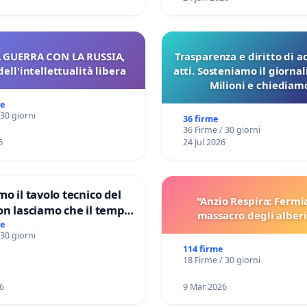
 GUERRA CON LA RUSSIA,
Trasparenza e diritto di a
dell'intellettualità libera
atti. Sosteniamo il giorna
Milioni e chiediamo
pubblicazione dei verbali
me
sulla Pedemontana V
 30 giorni
36 firme
36 Firme / 30 giorni
6
24 Jul 2026
mo il tavolo tecnico del
"Anzio Respira: Fermi
on lasciamo che il tempo
massacro degli alberi
le ricerche di Domenico
me
 30 giorni
114 firme
18 Firme / 30 giorni
6
9 Mar 2026