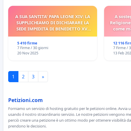
A SUA SANTITA' PAPA LEONE XIV: LA
A soste
SUPPLICHIAMO DI DICHIARARE LA
Religione
SEDE IMPEDITA DI BENEDETTO XVI
come ma
E/O DI FAR APRIRE IL RELATIVO
PROCESSO
5 410 firme
12 116 fi
7 Firme / 30 giorni
7 Firme / 
20 Nov 2025
13 Feb 20
1
2
3
»
Petizioni.com
Forniamo un servizio di hosting gratuito per le petizioni online. Avvia 
usando il nostro straordinario servizio. Le nostre petizioni vengono men
perciò creare una petizione è un ottimo modo per ottenere visibilità da
prendono le decisioni.