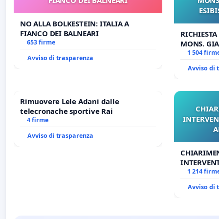
ESIBI
NO ALLA BOLKESTEIN: ITALIA A
FIANCO DEI BALNEARI
RICHIESTA
653 firme
MONS. GIA
OPERE DI 
1 504 firm
Avviso di trasparenza
Avviso di
Rimuovere Lele Adani dalle
CHIAR
telecronache sportive Rai
INTERVEN
4 firme
A
Avviso di trasparenza
CHIARIME
INTERVENT
ANTONIO 
1 214 firm
Avviso di