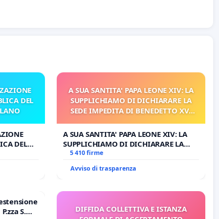
ZZAZIONE
A SUA SANTITA' PAPA LEONE XIV: LA
LICA DEL
SUPPLICHIAMO DI DICHIARARE LA
ILANO
SEDE IMPEDITA DI BENEDETTO XVI
E/O DI FAR APRIRE IL RELATIVO
PROCESSO
AZIONE
A SUA SANTITA' PAPA LEONE XIV: LA
ICA DEL
SUPPLICHIAMO DI DICHIARARE LA
O
SEDE IMPEDITA DI BENEDETTO XVI E/O
5 410 firme
DI FAR APRIRE IL RELATIVO PROCESSO
Avviso di trasparenza
estensione
DIFFIDA COLLETTIVA E ISTANZA
P.zza S.
FORMALE DI ACCERTAMENTO