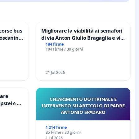
corse bus
Migliorare la viabilità ai semafori
Toscanini
di via Anton Giulio Bragaglia e via
Tieri XV MUNICIPIO DI ROMA
184 firme
184 Firme / 30 giorni
21 Jul 2026
are
CHIARIMENTO DOTTRINALE E
Epstein e
INTERVENTO SU ARTICOLO DI PADRE
Epstein
ANTONIO SPADARO
1 214 firme
85 Firme / 30 giorni
1 Jul 2026