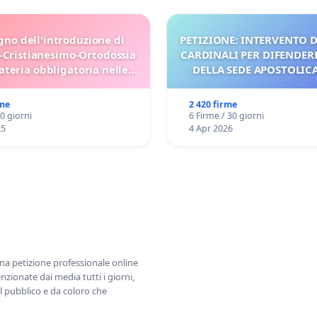
gno dell'introduzione di
PETIZIONE: INTERVENTO D
-Cristianesimo-Ortodossia
CARDINALI PER DIFENDERE
teria obbligatoria nelle
DELLA SEDE APOSTOLICA 
scuole bulgare.
UDG)
rme
2 420 firme
30 giorni
6 Firme / 30 giorni
25
4 Apr 2026
una petizione professionale online
zionate dai media tutti i giorni,
l pubblico e da coloro che