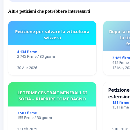
Altre petizioni che potrebbero interessarti
Petizione per salvare la viticoltura
Dopo la m
svizzera
la s
f
4 134 firme
2 745 Firme / 30 giorni
3 185 fir
412 Firme 
30 Apr 2026
13 May 20
Petizion
LE TERME CENTRALI MINERALI DI
estension
SOFIA – RIAPRIRE COME BAGNO
Marghera 
151 firme
151 Firme 
all'aerop
3 503 firme
€ 1,50
155 Firme / 30 giorni
12 Feb 2025
9 Jul 2026