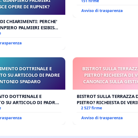
Antonio all'aeroporto Marc
151 firme
SCE OPERE DI RUPNIK?
tariffa a € 1,50
Avviso di trasparenza
 DI CHIARIMENTI: PERCHE'
NPIERO PALMIERI ESIBISCE
RUPNIK?
e
 trasparenza
IMENTO DOTTRINALE E
BISTROT SULLA TERRAZZ
TO SU ARTICOLO DI PADRE
PIETRO? RICHIESTA DI V
NTONIO SPADARO
CANONICA SULLA GESTI
CARD. GAMBETT
NTO DOTTRINALE E
BISTROT SULLA TERRAZZA 
O SU ARTICOLO DI PADRE
PIETRO? RICHIESTA DI VERI
SPADARO
e
CANONICA SULLA GESTION
2 527 firme
CARD. GAMBETTI
 trasparenza
Avviso di trasparenza