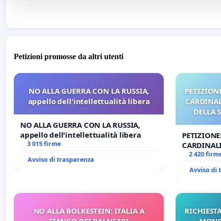
Petizioni promosse da altri utenti
NO ALLA GUERRA CON LA RUSSIA,
PETIZIONE
appello dell'intellettualità libera
CARDINALI
DELLA 
NO ALLA GUERRA CON LA RUSSIA,
appello dell'intellettualità libera
PETIZIONE
3 015 firme
CARDINALI
DELLA SED
2 420 firm
Avviso di trasparenza
Avviso di
NO ALLA BOLKESTEIN: ITALIA A
RICHIESTA
FIANCO DEI BALNEARI
MONS.