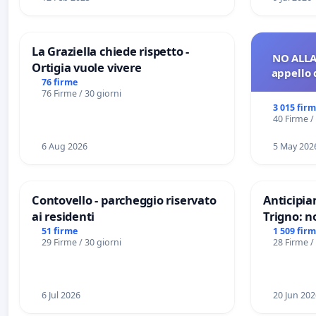
La Graziella chiede rispetto -
NO ALLA
Ortigia vuole vivere
appello 
76 firme
76 Firme / 30 giorni
3 015 fir
40 Firme /
6 Aug 2026
5 May 202
Contovello - parcheggio riservato
Anticipia
ai residenti
Trigno: n
rallenti 
51 firme
1 509 fir
29 Firme / 30 giorni
28 Firme /
Racanati
6 Jul 2026
20 Jun 202