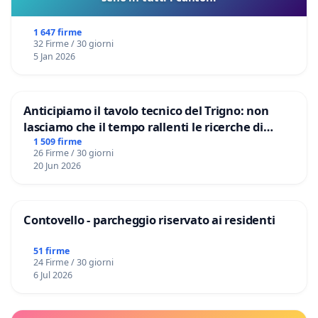
1 647 firme
32 Firme / 30 giorni
5 Jan 2026
Anticipiamo il tavolo tecnico del Trigno: non
lasciamo che il tempo rallenti le ricerche di
Domenico Racanati
1 509 firme
26 Firme / 30 giorni
20 Jun 2026
Contovello - parcheggio riservato ai residenti
51 firme
24 Firme / 30 giorni
6 Jul 2026