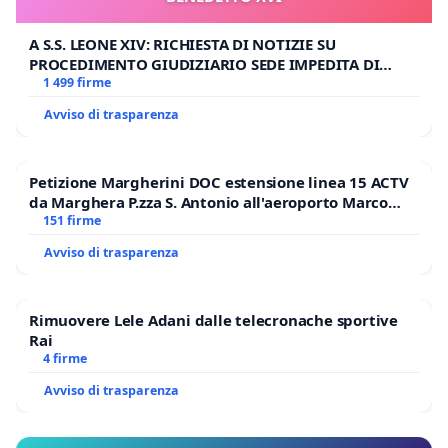
A S.S. LEONE XIV: RICHIESTA DI NOTIZIE SU
PROCEDIMENTO GIUDIZIARIO SEDE IMPEDITA DI
BENEDETTO XVI
1 499 firme
Avviso di trasparenza
Petizione Margherini DOC estensione linea 15 ACTV
da Marghera P.zza S. Antonio all'aeroporto Marco
Polo tariffa a € 1,50
151 firme
Avviso di trasparenza
Rimuovere Lele Adani dalle telecronache sportive
Rai
4 firme
Avviso di trasparenza