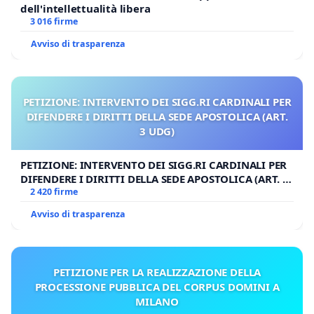
dell'intellettualità libera
3 016 firme
Avviso di trasparenza
PETIZIONE: INTERVENTO DEI SIGG.RI CARDINALI PER
DIFENDERE I DIRITTI DELLA SEDE APOSTOLICA (ART.
3 UDG)
PETIZIONE: INTERVENTO DEI SIGG.RI CARDINALI PER
DIFENDERE I DIRITTI DELLA SEDE APOSTOLICA (ART. 3
UDG)
2 420 firme
Avviso di trasparenza
PETIZIONE PER LA REALIZZAZIONE DELLA
PROCESSIONE PUBBLICA DEL CORPUS DOMINI A
MILANO