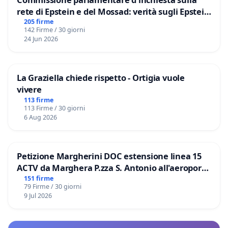
rete di Epstein e del Mossad: verità sugli Epstein
Files
205 firme
142 Firme / 30 giorni
24 Jun 2026
La Graziella chiede rispetto - Ortigia vuole
vivere
113 firme
113 Firme / 30 giorni
6 Aug 2026
Petizione Margherini DOC estensione linea 15
ACTV da Marghera P.zza S. Antonio all'aeroporto
Marco Polo tariffa a € 1,50
151 firme
79 Firme / 30 giorni
9 Jul 2026