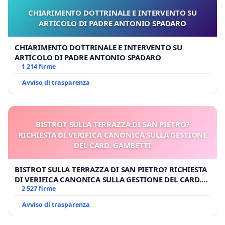
CHIARIMENTO DOTTRINALE E INTERVENTO SU
ARTICOLO DI PADRE ANTONIO SPADARO
CHIARIMENTO DOTTRINALE E INTERVENTO SU
ARTICOLO DI PADRE ANTONIO SPADARO
1 214 firme
Avviso di trasparenza
BISTROT SULLA TERRAZZA DI SAN PIETRO?
RICHIESTA DI VERIFICA CANONICA SULLA GESTIONE
DEL CARD. GAMBETTI
BISTROT SULLA TERRAZZA DI SAN PIETRO? RICHIESTA
DI VERIFICA CANONICA SULLA GESTIONE DEL CARD.
GAMBETTI
2 527 firme
Avviso di trasparenza