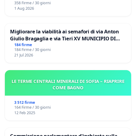
358 Firme / 30 giorni
1 Aug 2026
Migliorare la viabilità ai semafori di via Anton
Giulio Bragaglia e via Tieri XV MUNICIPIO DI
ROMA
184 firme
184 Firme / 30 giorni
21 Jul 2026
LE TERME CENTRALI MINERALI DI SOFIA – RIAPRIRE
COME BAGNO
3 512 firme
164 Firme / 30 giorni
12 Feb 2025
Commissione parlamentare d'inchiesta sulla