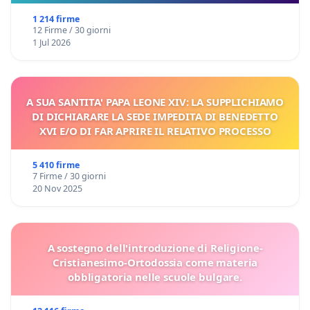
1 214 firme
12 Firme / 30 giorni
1 Jul 2026
A SUA SANTITA' PAPA LEONE XIV: LA SUPPLICHIAMO
DI DICHIARARE LA SEDE IMPEDITA DI BENEDETTO
XVI E/O DI FAR APRIRE IL RELATIVO PROCESSO
5 410 firme
7 Firme / 30 giorni
20 Nov 2025
A sostegno dell'introduzione di Religione-
Cristianesimo-Ortodossia come materia
obbligatoria nelle scuole bulgare.