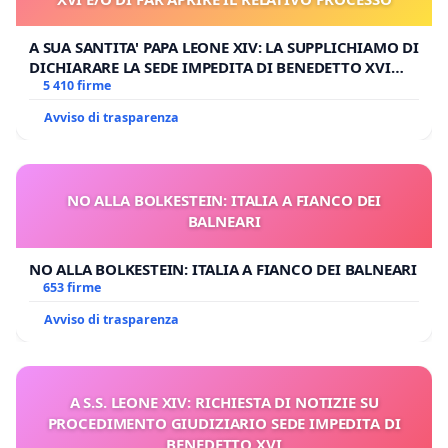
A SUA SANTITA' PAPA LEONE XIV: LA SUPPLICHIAMO DI
DICHIARARE LA SEDE IMPEDITA DI BENEDETTO XVI
E/O DI FAR APRIRE IL RELATIVO PROCESSO
5 410 firme
Avviso di trasparenza
NO ALLA BOLKESTEIN: ITALIA A FIANCO DEI
BALNEARI
NO ALLA BOLKESTEIN: ITALIA A FIANCO DEI BALNEARI
653 firme
Avviso di trasparenza
A S.S. LEONE XIV: RICHIESTA DI NOTIZIE SU
PROCEDIMENTO GIUDIZIARIO SEDE IMPEDITA DI
BENEDETTO XVI