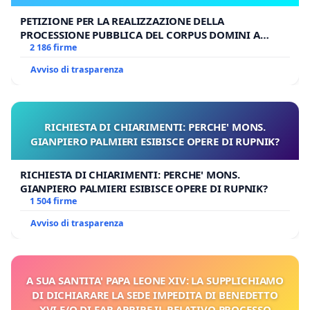
PETIZIONE PER LA REALIZZAZIONE DELLA
PROCESSIONE PUBBLICA DEL CORPUS DOMINI A
MILANO
2 186 firme
Avviso di trasparenza
RICHIESTA DI CHIARIMENTI: PERCHE' MONS.
GIANPIERO PALMIERI ESIBISCE OPERE DI RUPNIK?
RICHIESTA DI CHIARIMENTI: PERCHE' MONS.
GIANPIERO PALMIERI ESIBISCE OPERE DI RUPNIK?
1 504 firme
Avviso di trasparenza
A SUA SANTITA' PAPA LEONE XIV: LA SUPPLICHIAMO
DI DICHIARARE LA SEDE IMPEDITA DI BENEDETTO
XVI E/O DI FAR APRIRE IL RELATIVO PROCESSO