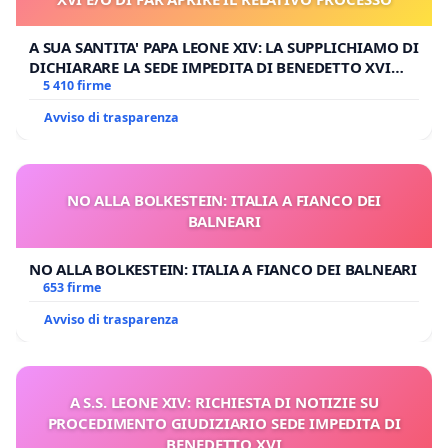
A SUA SANTITA' PAPA LEONE XIV: LA SUPPLICHIAMO DI
DICHIARARE LA SEDE IMPEDITA DI BENEDETTO XVI
E/O DI FAR APRIRE IL RELATIVO PROCESSO
5 410 firme
Avviso di trasparenza
NO ALLA BOLKESTEIN: ITALIA A FIANCO DEI
BALNEARI
NO ALLA BOLKESTEIN: ITALIA A FIANCO DEI BALNEARI
653 firme
Avviso di trasparenza
A S.S. LEONE XIV: RICHIESTA DI NOTIZIE SU
PROCEDIMENTO GIUDIZIARIO SEDE IMPEDITA DI
BENEDETTO XVI