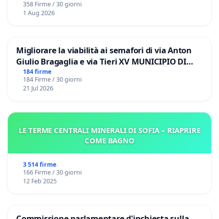
358 Firme / 30 giorni
1 Aug 2026
Migliorare la viabilità ai semafori di via Anton
Giulio Bragaglia e via Tieri XV MUNICIPIO DI
ROMA
184 firme
184 Firme / 30 giorni
21 Jul 2026
LE TERME CENTRALI MINERALI DI SOFIA – RIAPRIRE
COME BAGNO
3 514 firme
166 Firme / 30 giorni
12 Feb 2025
Commissione parlamentare d'inchiesta sulla