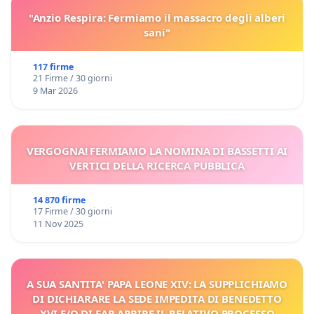
"Anzio Respira: Fermiamo il massacro degli alberi
sani"
117 firme
21 Firme / 30 giorni
9 Mar 2026
VERGOGNA! FERMIAMO LA NOMINA DI BASSETTI AI
VERTICI DELLA RICERCA PUBBLICA
14 870 firme
17 Firme / 30 giorni
11 Nov 2025
A SUA SANTITA' PAPA LEONE XIV: LA SUPPLICHIAMO
DI DICHIARARE LA SEDE IMPEDITA DI BENEDETTO
XVI E/O DI FAR APRIRE IL RELATIVO PROCESSO