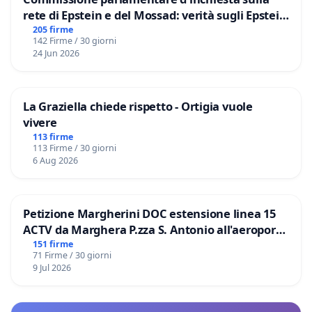
rete di Epstein e del Mossad: verità sugli Epstein
Files
205 firme
142 Firme / 30 giorni
24 Jun 2026
La Graziella chiede rispetto - Ortigia vuole
vivere
113 firme
113 Firme / 30 giorni
6 Aug 2026
Petizione Margherini DOC estensione linea 15
ACTV da Marghera P.zza S. Antonio all'aeroporto
Marco Polo tariffa a € 1,50
151 firme
71 Firme / 30 giorni
9 Jul 2026