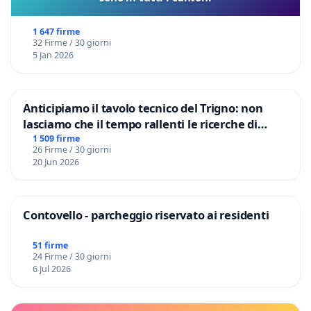
1 647 firme
32 Firme / 30 giorni
5 Jan 2026
Anticipiamo il tavolo tecnico del Trigno: non
lasciamo che il tempo rallenti le ricerche di
Domenico Racanati
1 509 firme
26 Firme / 30 giorni
20 Jun 2026
Contovello - parcheggio riservato ai residenti
51 firme
24 Firme / 30 giorni
6 Jul 2026