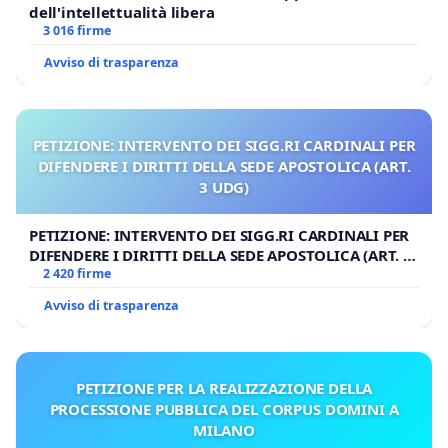
dell'intellettualità libera
3 016 firme
Avviso di trasparenza
PETIZIONE: INTERVENTO DEI SIGG.RI CARDINALI PER
DIFENDERE I DIRITTI DELLA SEDE APOSTOLICA (ART.
3 UDG)
PETIZIONE: INTERVENTO DEI SIGG.RI CARDINALI PER
DIFENDERE I DIRITTI DELLA SEDE APOSTOLICA (ART. 3
UDG)
2 420 firme
Avviso di trasparenza
PETIZIONE PER LA REALIZZAZIONE DELLA
PROCESSIONE PUBBLICA DEL CORPUS DOMINI A
MILANO