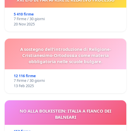
5 410 firme
7 Firme / 30 giorni
20 Nov 2025
A sostegno dell'introduzione di Religione-
Cristianesimo-Ortodossia come materia
obbligatoria nelle scuole bulgare.
12 116 firme
7 Firme / 30 giorni
13 Feb 2025
NO ALLA BOLKESTEIN: ITALIA A FIANCO DEI
BALNEARI