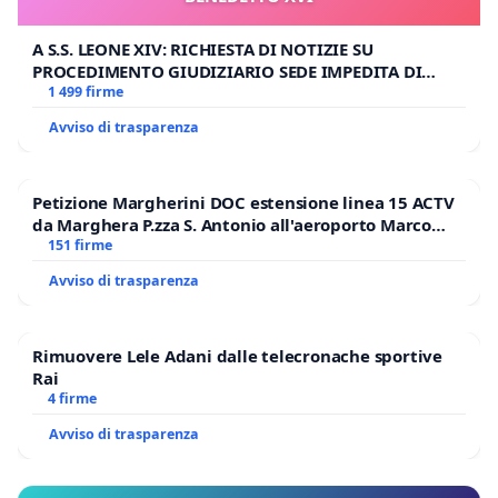
A S.S. LEONE XIV: RICHIESTA DI NOTIZIE SU
PROCEDIMENTO GIUDIZIARIO SEDE IMPEDITA DI
BENEDETTO XVI
1 499 firme
Avviso di trasparenza
Petizione Margherini DOC estensione linea 15 ACTV
da Marghera P.zza S. Antonio all'aeroporto Marco
Polo tariffa a € 1,50
151 firme
Avviso di trasparenza
Rimuovere Lele Adani dalle telecronache sportive
Rai
4 firme
Avviso di trasparenza