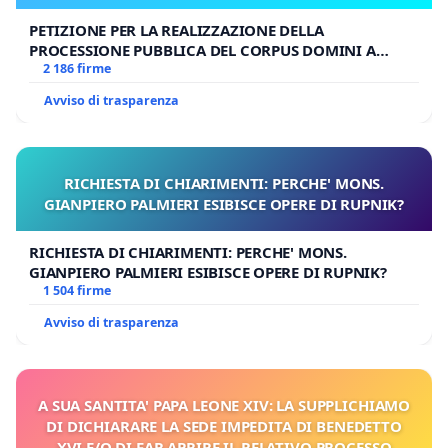
PETIZIONE PER LA REALIZZAZIONE DELLA
PROCESSIONE PUBBLICA DEL CORPUS DOMINI A
MILANO
2 186 firme
Avviso di trasparenza
RICHIESTA DI CHIARIMENTI: PERCHE' MONS.
GIANPIERO PALMIERI ESIBISCE OPERE DI RUPNIK?
RICHIESTA DI CHIARIMENTI: PERCHE' MONS.
GIANPIERO PALMIERI ESIBISCE OPERE DI RUPNIK?
1 504 firme
Avviso di trasparenza
A SUA SANTITA' PAPA LEONE XIV: LA SUPPLICHIAMO
DI DICHIARARE LA SEDE IMPEDITA DI BENEDETTO
XVI E/O DI FAR APRIRE IL RELATIVO PROCESSO