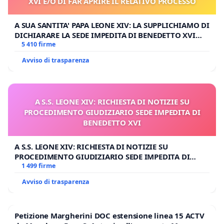
XVI E/O DI FAR APRIRE IL RELATIVO PROCESSO
A SUA SANTITA' PAPA LEONE XIV: LA SUPPLICHIAMO DI
DICHIARARE LA SEDE IMPEDITA DI BENEDETTO XVI
E/O DI FAR APRIRE IL RELATIVO PROCESSO
5 410 firme
Avviso di trasparenza
A S.S. LEONE XIV: RICHIESTA DI NOTIZIE SU
PROCEDIMENTO GIUDIZIARIO SEDE IMPEDITA DI
BENEDETTO XVI
A S.S. LEONE XIV: RICHIESTA DI NOTIZIE SU
PROCEDIMENTO GIUDIZIARIO SEDE IMPEDITA DI
BENEDETTO XVI
1 499 firme
Avviso di trasparenza
Petizione Margherini DOC estensione linea 15 ACTV