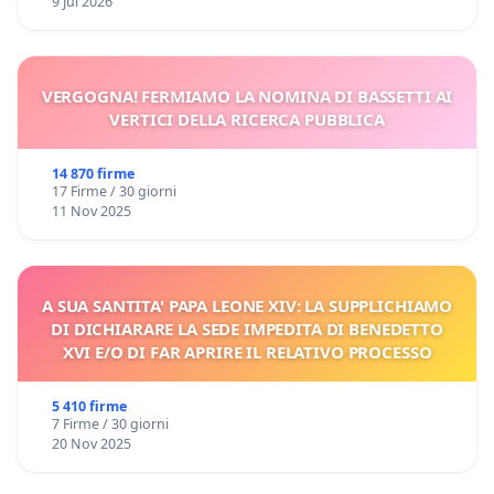
9 Jul 2026
VERGOGNA! FERMIAMO LA NOMINA DI BASSETTI AI
VERTICI DELLA RICERCA PUBBLICA
14 870 firme
17 Firme / 30 giorni
11 Nov 2025
A SUA SANTITA' PAPA LEONE XIV: LA SUPPLICHIAMO
DI DICHIARARE LA SEDE IMPEDITA DI BENEDETTO
XVI E/O DI FAR APRIRE IL RELATIVO PROCESSO
5 410 firme
7 Firme / 30 giorni
20 Nov 2025