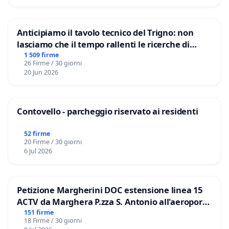
Anticipiamo il tavolo tecnico del Trigno: non
lasciamo che il tempo rallenti le ricerche di
Domenico Racanati
1 509 firme
26 Firme / 30 giorni
20 Jun 2026
Contovello - parcheggio riservato ai residenti
52 firme
20 Firme / 30 giorni
6 Jul 2026
Petizione Margherini DOC estensione linea 15
ACTV da Marghera P.zza S. Antonio all'aeroporto
Marco Polo tariffa a € 1,50
151 firme
18 Firme / 30 giorni