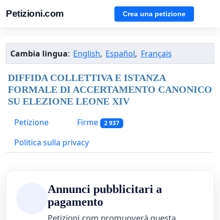
Petizioni.com
Crea una petizione
Cambia lingua
:
English
,
Español
,
Français
DIFFIDA COLLETTIVA E ISTANZA
FORMALE DI ACCERTAMENTO CANONICO
SU ELEZIONE LEONE XIV
Petizione
Firme
2 937
Politica sulla privacy
Annunci pubblicitari a
pagamento
Petizioni.com promuoverà questa