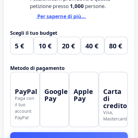
petizione presso
1,000
persone.
Per saperne di più...
Scegli il tuo budget
5 €
10 €
20 €
40 €
80 €
Metodo di pagamento
PayPal
Google
Apple
Carta
Pay
Pay
di
Paga con
credito
il tuo
account
Visa,
PayPal
Mastercard