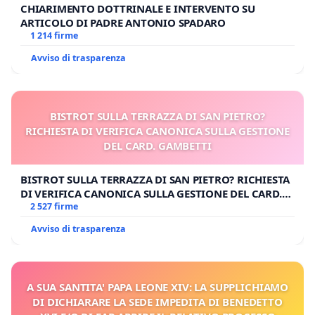
CHIARIMENTO DOTTRINALE E INTERVENTO SU
ARTICOLO DI PADRE ANTONIO SPADARO
1 214 firme
Avviso di trasparenza
BISTROT SULLA TERRAZZA DI SAN PIETRO?
RICHIESTA DI VERIFICA CANONICA SULLA GESTIONE
DEL CARD. GAMBETTI
BISTROT SULLA TERRAZZA DI SAN PIETRO? RICHIESTA
DI VERIFICA CANONICA SULLA GESTIONE DEL CARD.
GAMBETTI
2 527 firme
Avviso di trasparenza
A SUA SANTITA' PAPA LEONE XIV: LA SUPPLICHIAMO
DI DICHIARARE LA SEDE IMPEDITA DI BENEDETTO