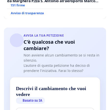
da Marghera P.zza S. Antonio all'aeroporto Marco
Polo tariffa a € 1,50
151 firme
Avviso di trasparenza
AVVIA LA TUA PETIZIONE
C'è qualcosa che vuoi
cambiare?
Non avviene alcun cambiamento se si resta in
silenzio.
L'autore di questa petizione ha deciso di
prendere l'iniziativa. Farai lo stesso?
Descrivi il cambiamento che vuoi
vedere
Basato su IA