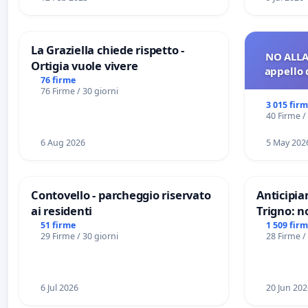
La Graziella chiede rispetto -
NO ALLA
Ortigia vuole vivere
appello 
76 firme
76 Firme / 30 giorni
3 015 fir
40 Firme /
6 Aug 2026
5 May 202
Contovello - parcheggio riservato
Anticipia
ai residenti
Trigno: n
rallenti 
51 firme
1 509 fir
29 Firme / 30 giorni
28 Firme /
Racanati
6 Jul 2026
20 Jun 202