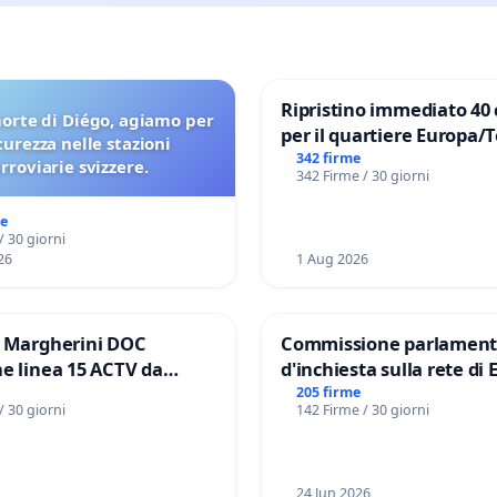
Ripristino immediato 40 
orte di Diégo, agiamo per
per il quartiere Europa/
icurezza nelle stazioni
di Aprilia
342 firme
erroviarie svizzere.
342 Firme / 30 giorni
me
/ 30 giorni
26
1 Aug 2026
e Margherini DOC
Commissione parlament
e linea 15 ACTV da
d'inchiesta sulla rete di 
P.zza S. Antonio
del Mossad: verità sugli 
205 firme
/ 30 giorni
142 Firme / 30 giorni
orto Marco Polo tariffa a
Files
24 Jun 2026