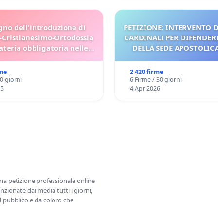
gno dell'introduzione di
PETIZIONE: INTERVENTO D
-Cristianesimo-Ortodossia
CARDINALI PER DIFENDERE
teria obbligatoria nelle
DELLA SEDE APOSTOLICA 
scuole bulgare.
UDG)
rme
2 420 firme
30 giorni
6 Firme / 30 giorni
25
4 Apr 2026
una petizione professionale online
zionate dai media tutti i giorni,
l pubblico e da coloro che