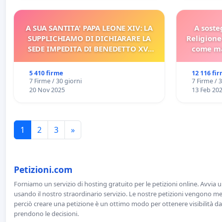
A SUA SANTITA' PAPA LEONE XIV: LA
A soste
SUPPLICHIAMO DI DICHIARARE LA
Religione
SEDE IMPEDITA DI BENEDETTO XVI
come ma
E/O DI FAR APRIRE IL RELATIVO
PROCESSO
5 410 firme
12 116 fi
7 Firme / 30 giorni
7 Firme / 
20 Nov 2025
13 Feb 20
1
2
3
»
Petizioni.com
Forniamo un servizio di hosting gratuito per le petizioni online. Avvia 
usando il nostro straordinario servizio. Le nostre petizioni vengono men
perciò creare una petizione è un ottimo modo per ottenere visibilità da
prendono le decisioni.