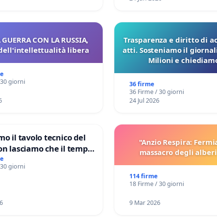
 GUERRA CON LA RUSSIA,
Trasparenza e diritto di a
dell'intellettualità libera
atti. Sosteniamo il giorna
Milioni e chiediamo
pubblicazione dei verbali
me
sulla Pedemontana V
 30 giorni
36 firme
36 Firme / 30 giorni
6
24 Jul 2026
mo il tavolo tecnico del
"Anzio Respira: Fermi
on lasciamo che il tempo
massacro degli alberi
le ricerche di Domenico
me
 30 giorni
114 firme
18 Firme / 30 giorni
6
9 Mar 2026