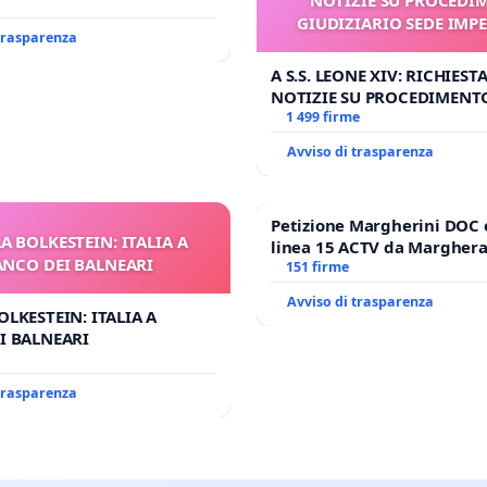
GIUDIZIARIO SEDE IMPE
 trasparenza
BENEDETTO XVI
A S.S. LEONE XIV: RICHIESTA
NOTIZIE SU PROCEDIMENT
GIUDIZIARIO SEDE IMPEDIT
1 499 firme
BENEDETTO XVI
Avviso di trasparenza
Petizione Margherini DOC 
A BOLKESTEIN: ITALIA A
linea 15 ACTV da Marghera 
ANCO DEI BALNEARI
Antonio all'aeroporto Marc
151 firme
tariffa a € 1,50
Avviso di trasparenza
OLKESTEIN: ITALIA A
I BALNEARI
 trasparenza