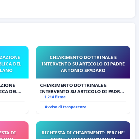
ZZAZIONE
CHIARIMENTO DOTTRINALE E
LICA DEL
INTERVENTO SU ARTICOLO DI PADRE
ILANO
ANTONIO SPADARO
AZIONE
CHIARIMENTO DOTTRINALE E
ICA DEL
INTERVENTO SU ARTICOLO DI PADRE
O
ANTONIO SPADARO
1 214 firme
Avviso di trasparenza
ESTA DI
RICHIESTA DI CHIARIMENTI: PERCHE'
MENTO
MONS. GIANPIERO PALMIERI