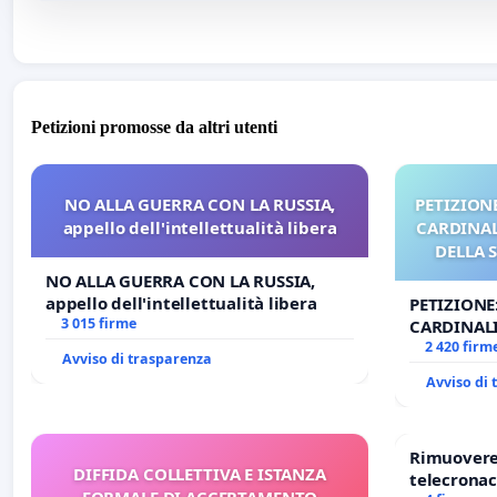
Petizioni promosse da altri utenti
NO ALLA GUERRA CON LA RUSSIA,
PETIZIONE
appello dell'intellettualità libera
CARDINALI
DELLA 
NO ALLA GUERRA CON LA RUSSIA,
appello dell'intellettualità libera
PETIZIONE
3 015 firme
CARDINALI
DELLA SED
2 420 firm
Avviso di trasparenza
Avviso di
Rimuovere 
DIFFIDA COLLETTIVA E ISTANZA
telecronac
FORMALE DI ACCERTAMENTO