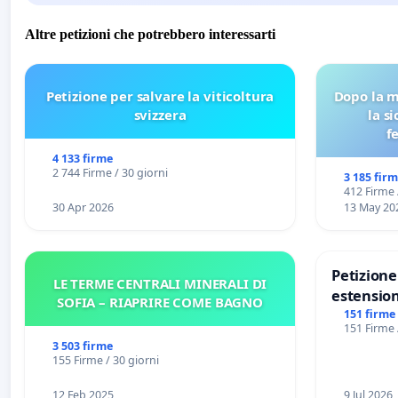
Altre petizioni che potrebbero interessarti
Petizione per salvare la viticoltura
Dopo la m
svizzera
la s
f
4 133 firme
2 744 Firme / 30 giorni
3 185 fir
412 Firme 
30 Apr 2026
13 May 20
Petizion
LE TERME CENTRALI MINERALI DI
estension
SOFIA – RIAPRIRE COME BAGNO
Marghera 
151 firme
151 Firme 
all'aerop
3 503 firme
€ 1,50
155 Firme / 30 giorni
12 Feb 2025
9 Jul 2026