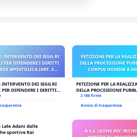
: INTERVENTO DEI SIGG.RI
PETIZIONE PER LA REALI
 PER DIFENDERE I DIRITTI
DELLA PROCESSIONE PUBB
SEDE APOSTOLICA (ART. 3
CORPUS DOMINI A M
UDG)
: INTERVENTO DEI SIGG.RI
PETIZIONE PER LA REALIZZ
 PER DIFENDERE I DIRITTI
DELLA PROCESSIONE PUBBL
E APOSTOLICA (ART. 3 UDG)
e
CORPUS DOMINI A MILAN
2 186 firme
 trasparenza
Avviso di trasparenza
Lele Adani dalle
A S.S. LEONE XIV: RICHI
he sportive Rai
NOTIZIE SU PROCEDI