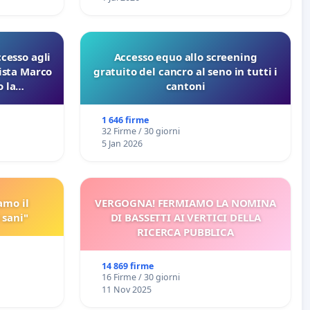
ccesso agli
Accesso equo allo screening
lista Marco
gratuito del cancro al seno in tutti i
 la
cantoni
 Pfas-Pfba
eneta
1 646 firme
32 Firme / 30 giorni
5 Jan 2026
amo il
VERGOGNA! FERMIAMO LA NOMINA
 sani"
DI BASSETTI AI VERTICI DELLA
RICERCA PUBBLICA
14 869 firme
16 Firme / 30 giorni
11 Nov 2025