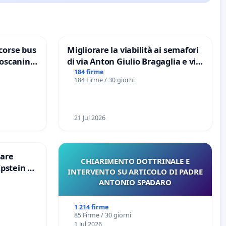
corse bus
Migliorare la viabilità ai semafori
Toscanini
di via Anton Giulio Bragaglia e via
Tieri XV MUNICIPIO DI ROMA
184 firme
184 Firme / 30 giorni
21 Jul 2026
are
CHIARIMENTO DOTTRINALE E
Epstein e
INTERVENTO SU ARTICOLO DI PADRE
Epstein
ANTONIO SPADARO
1 214 firme
85 Firme / 30 giorni
1 Jul 2026