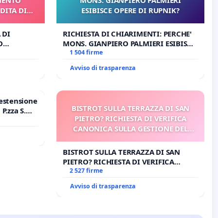
DITA DI
ESIBISCE OPERE DI RUPNIK?
 DI
RICHIESTA DI CHIARIMENTI: PERCHE'
O
MONS. GIANPIERO PALMIERI ESIBISCE
A DI
OPERE DI RUPNIK?
1 504 firme
Avviso di trasparenza
estensione
BISTROT SULLA TERRAZZA DI SAN
P.zza S.
PIETRO? RICHIESTA DI VERIFICA
o Polo
CANONICA SULLA GESTIONE DEL
CARD. GAMBETTI
BISTROT SULLA TERRAZZA DI SAN
PIETRO? RICHIESTA DI VERIFICA
CANONICA SULLA GESTIONE DEL
2 527 firme
CARD. GAMBETTI
Avviso di trasparenza