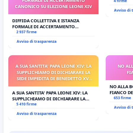
4 firme
CANONICO SU ELEZIONE LEONE XIV
Avviso di
DIFFIDA COLLETTIVA E ISTANZA
FORMALE DI ACCERTAMENTO
CANONICO SU ELEZIONE LEONE XIV
2 937 firme
Avviso di trasparenza
A SUA SANTITA' PAPA LEONE XIV: LA
NO ALL
SUPPLICHIAMO DI DICHIARARE LA
FI
SEDE IMPEDITA DI BENEDETTO XVI
E/O DI FAR APRIRE IL RELATIVO
NO ALLA B
PROCESSO
FIANCO DE
A SUA SANTITA' PAPA LEONE XIV: LA
653 firme
SUPPLICHIAMO DI DICHIARARE LA
SEDE IMPEDITA DI BENEDETTO XVI E/O
5 410 firme
Avviso di
DI FAR APRIRE IL RELATIVO PROCESSO
Avviso di trasparenza